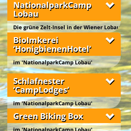
NationalparkCamp
Lobau
Die grüne Zelt-Insel in der Wiener Lobau
Wien 22., Lobaustraße 100, bei Groß Enzersdorf
BioImkerei
‘HonigbienenHotel‘
im 'NationalparkCamp Lobau'
Wien 22., Lobaustraße 100, bei Groß Enzersdorf
Schlafnester
‘CampLodges‘
im 'NationalparkCamp Lobau'
Wien 22., Lobaustraße 100, bei Groß Enzersdorf
Fotos
Green Biking Box
im 'NationalparkCamp Lobau'