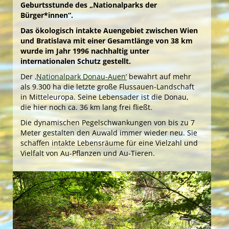
Unsere Freizeitangebote
Geburtsstunde des „Nationalparks der
Bürger*innen“.
Best Agers Outdoors
Das ökologisch intakte Auengebiet zwischen Wien
Welcome … im Grünen!
8th DanubeTeens Camp
und Bratislava mit einer Gesamtlänge von 38 km
Grüne Insel Camp
English Adventure Camp
Best Agers Outdoors
English Adventure Camp
Best Agers Outdoors
wurde im Jahr 1996 nachhaltig unter
internationalen Schutz gestellt.
Welcome … im Grünen!
Unsere YES-Angebote
Unsere Freizeitangebote
Der
‚Nationalpark Donau-Auen‘
bewahrt auf mehr
als 9.300 ha die letzte große Flussauen-Landschaft
in Mitteleuropa. Seine Lebensader ist die Donau,
Unsere YES-Angebote
die hier noch ca. 36 km lang frei fließt.
Green Camp Weekend
Best Agers Outdoors
Die dynamischen Pegelschwankungen von bis zu 7
Meter gestalten den Auwald immer wieder neu. Sie
Green Holidays
schaffen intakte Lebensräume für eine Vielzahl und
Vielfalt von Au-Pflanzen und Au-Tieren.
11th EuroTeens Camp
Welcome … im Grünen!
Grüne Insel Camp
Happy … im Grünen!
Grüne Insel Camp
FreizeitOase ‘AquaScope‘
11th EuroTeens Camp
Best Agers Outdoors
Unsere YES-Angebote
8th DanubeTeens Camp
English Adventure Camp