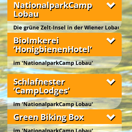
NationalparkCamp
Lobau
Die grüne Zelt-Insel in der Wiener Lobau
Wien 22., Lobaustraße 100, bei Groß Enzersdorf
BioImkerei
‘HonigbienenHotel‘
im 'NationalparkCamp Lobau'
Wien 22., Lobaustraße 100, bei Groß Enzersdorf
Schlafnester
‘CampLodges‘
im 'NationalparkCamp Lobau'
Wien 22., Lobaustraße 100, bei Groß Enzersdorf
Fotos
Green Biking Box
im 'NationalparkCamp Lobau'