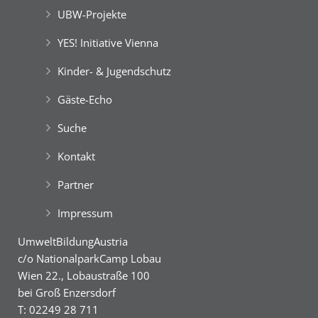
Welcome … im Grünen!
UBW-Projekte
English Adventure Camp
Best Agers Outdoors
Grüne Insel Camp
YES! Initiative Vienna
Unsere YES-Angebote
Kinder- & Jugendschutz
Gäste-Echo
7th EuroKids Camp
7th EuroKids Camp
Suche
8th DanubeTeens Camp
11th EuroTeens Camp
Kontakt
Grüne Insel Camp
Partner
Happy … im Grünen!
Welcome … im Grünen!
Impressum
8th DanubeTeens Camp
UmweltBildungAustria
Unsere YES-Angebote
c/o NationalparkCamp Lobau
Wien 22., Lobaustraße 100
11th EuroTeens Camp
bei Groß Enzersdorf
7th EuroKids Camp
T: 02249 28 711