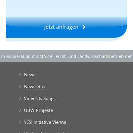
jetzt anfragen
In Kooperation mit MA 49 - Forst- und Landwirtschaftsbetrieb der
Stadt Wien
|
Mit Unterstützung von MA 49 Forst- und Landwirtschaftsbetrieb
News
der Stadt Wien
|
Gefördert aus Mitteln der Europäischen Union
Newsletter
Videos & Songs
UBW-Projekte
YES! Initiative Vienna