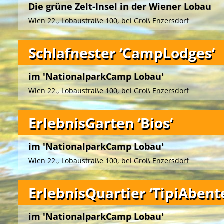
Die grüne Zelt-Insel in der Wiener Lobau
Wien 22., Lobaustraße 100, bei Groß Enzersdorf
Schlafnester ‘CampLodges‘
im 'NationalparkCamp Lobau'
Wien 22., Lobaustraße 100, bei Groß Enzersdorf
ErlebnisGarten ‘Bios‘
Das ‚NationalparkCamp Lobau‘ bietet Ihnen unmittelbar 
im 'NationalparkCamp Lobau'
Nationalparks Donau-Auen
ein grünes Ambiente zwischen
Naturgewässern.
Wien 22., Lobaustraße 100, bei Groß Enzersdorf
Der gemeinnützige Verein
‚UmweltBildungWien – Grüne In
von 3 bis 99 Jahren im Auftrag des
Forst- und Landwirtsc
ErlebnisQuartier ‘TipiAbent
ein vielfältiges und attraktives Naturerlebnisprogramm.
Die einladenden Campwiesen mit romantischen Lagerfeu
Die künstlerisch gestalteten, mobilen Unterkünfte auf de
im 'NationalparkCamp Lobau'
Grillplätzen im Zentrum, rundum die gepflegten Zeltplätze
‚NationalparkCamp Lobau‘
in unmittelbarer Nähe des
Na