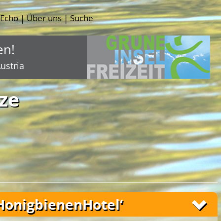
-Echo
Über uns
Suche
|
|
en!
ustria
ze
HonigbienenHotel‘