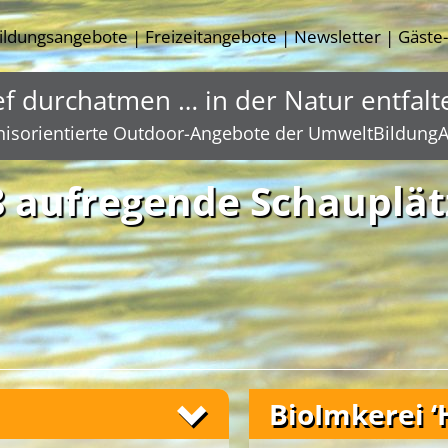
ildungsangebote
Freizeitangebote
Newsletter
Gäste
|
|
|
ef durchatmen … in der Natur entfalt
nisorientierte Outdoor-Angebote der UmweltBildungA
8 aufregende Schauplät
BioImkerei ‘