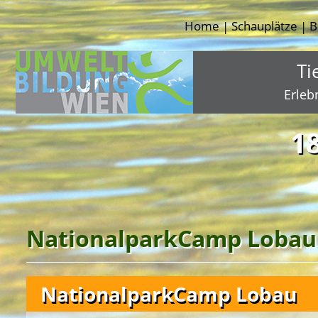
Home
Schauplätze
B
|
|
Ti
Erleb
1
NationalparkCamp Lobau
NationalparkCamp Lobau