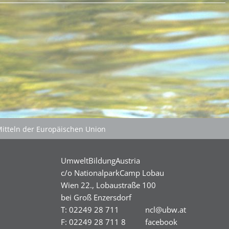
Welcome … im Grünen!
p
11th EuroTeens Camp
bote
Happy … im Grünen!
Welcome … im Grünen!
p
11th EuroTeens Camp
bote
Mitteln der Europäischen Union
p
11th EuroTeens Camp
UmweltBildungAustria
c/o NationalparkCamp Lobau
Wien 22., Lobaustraße 100
bei Groß Enzersdorf
T: 02249 28 711
ncl@ubw.at
F: 02249 28 711 8
facebook