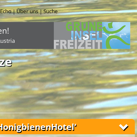
-Echo
Über uns
Suche
|
|
en!
ustria
ze
HonigbienenHotel‘