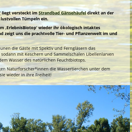
mentieren wir in vielfältigen Workshops mit dem Element
ngebote
spielerisch die Prinzipien eines wissenschaftlichen
Formulieren von Forschungsfragen über das Aufstellen von
‘
liegt versteckt im
Strandbad Gänsehäufel
direkt an der
raktischen Durchführen der Experimente. Das ‚KidsLab‘
lustvollen Tümpeln ein.
daktikzentrum der Pädagogischen Hochschule Wien‘
.
m ‚ErlebnisBiotop‘ wieder ihr ökologisch intaktes
d zeigt uns die prachtvolle Tier- und Pflanzenwelt im und
English Adventure Camp
unen die Gäste mit Spektiv und Ferngläsern das
ngebote
 sodann mit Keschern und Sammelschalen Libellenlarven
 dem Wasser des natürlichen Feuchtbiotops.
en Naturforscher*innen die Wassertierchen unter dem
Green Holidays
ie wieder in ihre Freiheit!
ngebote
Welcome … im Grünen!
Green Holidays
ngebote