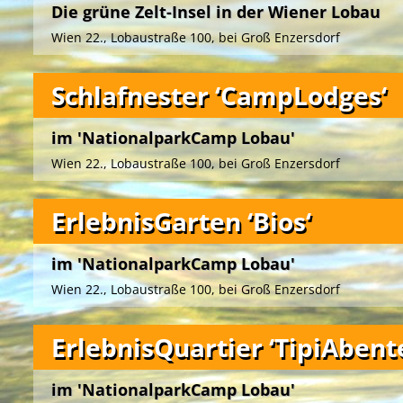
Die grüne Zelt-Insel in der Wiener Lobau
Wien 22., Lobaustraße 100, bei Groß Enzersdorf
Schlafnester ‘CampLodges‘
im 'NationalparkCamp Lobau'
Wien 22., Lobaustraße 100, bei Groß Enzersdorf
ErlebnisGarten ‘Bios‘
Das ‚NationalparkCamp Lobau‘ bietet Ihnen unmittelbar 
im 'NationalparkCamp Lobau'
Nationalparks Donau-Auen
ein grünes Ambiente zwischen
Naturgewässern.
Wien 22., Lobaustraße 100, bei Groß Enzersdorf
Der gemeinnützige Verein
‚UmweltBildungWien – Grüne In
von 3 bis 99 Jahren im Auftrag des
Forst- und Landwirtsc
ErlebnisQuartier ‘TipiAbent
ein vielfältiges und attraktives Naturerlebnisprogramm.
Die einladenden Campwiesen mit romantischen Lagerfeu
Die künstlerisch gestalteten, mobilen Unterkünfte auf de
im 'NationalparkCamp Lobau'
Grillplätzen im Zentrum, rundum die gepflegten Zeltplätze
‚NationalparkCamp Lobau‘
in unmittelbarer Nähe des
Na