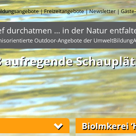
ildungsangebote
Freizeitangebote
Newsletter
Gäste
|
|
|
ef durchatmen … in der Natur entfalt
nisorientierte Outdoor-Angebote der UmweltBildungA
8 aufregende Schauplät
BioImkerei ‘