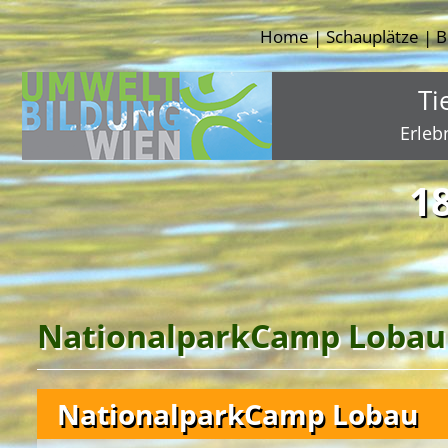
Home
Schauplätze
B
|
|
Ti
Erleb
1
NationalparkCamp Lobau
NationalparkCamp Lobau