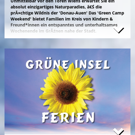
Unmittelbar vor den Toren Wiens erwartet Sie ein
absolut einzigartiges Naturparadies, â€Ś die
prĂ¤chtige Wildnis der 'Donau-Auen' Das 'Green Camp
Weekend' bietet Familien im Kreis von Kindern &
Freund*innen ein entspanntes und unterhaltsames
Wochenende im GrĂźnen nahe der Stadt.
Naturfreunde, die lange Anfahrten meiden und zum
Campieren eine moderne Freizeitanlage wĂźnschen,
nĂ¤chtigen kostengĂźnstig im eigenen Zelt auf der
gepflegten Wiese im 'NationalparkCamp' mit
Selbstverpflegung, â€Ś inklusive KĂźhl- und Catering-
Support sowie abendlichem Brennholz fĂźr das
knisternde Lagerfeuer.
Zum stressfreien Kurzurlaub der Familie mit
Freundeskreis im idyllischen GrĂźn-Ambiente, mit
Naturabenteuern bei einer
'Green Tour Lobau'
in den
urigen 'Nationalpark Donau-Auen', mit romantischem
Sterngucken und Palavern am knisternden Lagerfeuer
â€Ś fehlt schlicht nur noch Ihre Buchung!
>
'Green Camp Weekend'