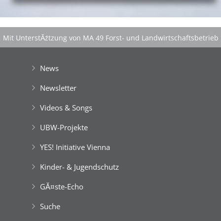
Mit UnterstĂźtzung von MA 49 Forst- und Landwirtschaftsbetrieb
der Stadt Wien
|
GefĂśrdert aus Mitteln der EuropĂ¤ischen Union
News
Newsletter
Videos & Songs
UBW-Projekte
YES! Initiative Vienna
Kinder- & Jugendschutz
GĂ¤ste-Echo
Suche