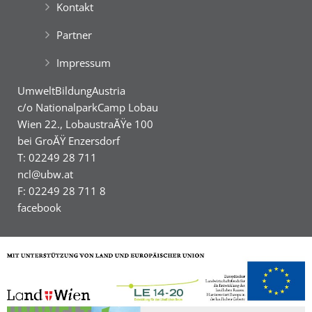
Kontakt
Partner
Impressum
UmweltBildungAustria
c/o NationalparkCamp Lobau
Wien 22., LobaustraĂŸe 100
bei GroĂŸ Enzersdorf
T: 02249 28 711
ncl@ubw.at
F: 02249 28 711 8
facebook