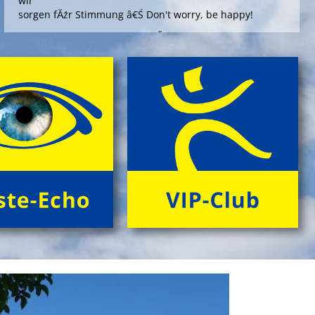
wir
sorgen fĂźr Stimmung â€Ś Don't worry, be happy!
Die Angebote 'Happy ... im GrĂźnen' bieten outdoors, im
gepflegten Ambiente einer Umweltstation, ein
spannendes Aktivprogramm, das Sinn und Freude
stiftet fĂźr offizielle AnlĂ¤sse wie Abschiedsfeiern oder
fĂźr Jubilare und Geburtstagskinder in jedem Alter!
> Information & Anmeldung'
> Folder ansehen'
Next