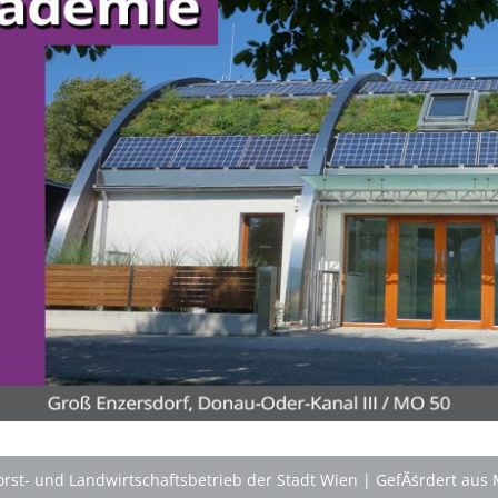
Beim tollen Ferienabenteuer
'English Adventure Camp'
plaudern die Kids (10 bis 14 Jahre) im Camp von frĂźh
bis spĂ¤t spielerisch locker 'in English'. Wir 'chatten'
ohne Angst und Computer real drauf los, â€Ś tagsĂźber
bei spannenden Naturabenteuern, beim gemeinsamen
FloĂŸbau und Gestalten von 'nature huts' ebenso wie
abends 'at the campfire'.
>
'English Adventure Camp'
'Schlafnester CampLodges'
Kids nĂ¤chtigen auf der 'Augenweide'!
Gemeinsam mit Freund*innen im kuscheligen
'Schlafnest'
nĂ¤chtigen, NaturhĂźtten im Wald
gestalten, kreativ ein FloĂŸ bauen, im NaturgewĂ¤sser
baden, klettern, tĂźmpeln, mikroskopieren â€Ś dem
Knistern am Lagerfeuer lauschen, abends die Au
erkunden und viele weitere Abenteuer erleben!
Engagierte und bestens motivierte Outdoor-
PĂ¤dagog*innen wissen zu begeistern. Sie sorgen rund
rst- und Landwirtschaftsbetrieb der Stadt Wien
|
GefĂśrdert aus 
um die Uhr um das Wohl der Kinder, fĂźr Bewegung