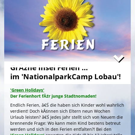
GrĂźne Insel Ferien …
im 'NationalparkCamp Lobau'!
'Green Holidays'
Der Ferienhort fĂźr junge Stadtnomaden!
Endlich Ferien, â€Ś die haben sich Kinder wohl wahrlich
verdient! Doch kĂśnnen sich Eltern neun Wochen
Urlaub leisten? â€Ś Jedes Jahr stellt sich von Neuem die
brennende Frage: Wo kann mein Kind bestens betreut
werden und sich in den Ferien entfalten?! Bei den