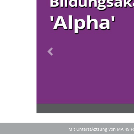
Ein stressfreier Kurzurlaub mit Selbstverpflegung, â€Ś
inklusive KĂźhl- und Catering-Support sowie
abendlichem Brennholz fĂźr das knisternde Lagerfeuer.
Im vertrauten Kreis die Natur erleben bei der
'Green
Tour'
im 'Nationalpark Donau-Auen' und genieĂŸen das
romantische Sterngucken unter dem funkelnden
Sternenzelt!
>
'Schlafnester CampLodges'
Spontan anfragen
Familie & Freundeskreise begeistern
â€Ś einfach buchen!
Mit UnterstĂźtzung von MA 49 Fo