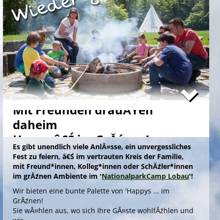
Mit Freunden drauĂŸen
daheim
Happy â€Ś im GrĂźnen!
Es gibt unendlich viele AnlĂ¤sse, ein unvergessliches
Fest zu feiern, â€Ś im vertrauten Kreis der Familie,
mit Freund*innen, Kolleg*innen oder SchĂźler*innen
im grĂźnen Ambiente im '
NationalparkCamp Lobau
'!
Wir bieten eine bunte Palette von 'Happys ... im
GrĂźnen!
Sie wĂ¤hlen aus, wo sich Ihre GĂ¤ste wohlfĂźhlen und