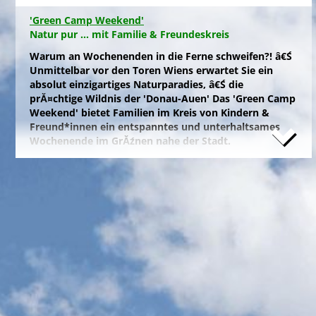
'Green Camp Weekend'
Natur pur ... mit Familie & Freundeskreis
Warum an Wochenenden in die Ferne schweifen?! â€Ś
Unmittelbar vor den Toren Wiens erwartet Sie ein
absolut einzigartiges Naturparadies, â€Ś die
prĂ¤chtige Wildnis der 'Donau-Auen' Das 'Green Camp
Weekend' bietet Familien im Kreis von Kindern &
Freund*innen ein entspanntes und unterhaltsames
Wochenende im GrĂźnen nahe der Stadt.
Naturfreunde, die lange Anfahrten meiden und zum
Campieren eine moderne Freizeitanlage wĂźnschen,
nĂ¤chtigen kostengĂźnstig im eigenen Zelt auf der
gepflegten Wiese im 'NationalparkCamp' mit
Selbstverpflegung, â€Ś inklusive KĂźhl- und Catering-
Support sowie abendlichem Brennholz fĂźr das
knisternde Lagerfeuer.
Zum stressfreien Kurzurlaub der Familie mit
Freundeskreis im idyllischen GrĂźn-Ambiente, mit
Naturabenteuern bei einer
'Green Tour Lobau'
in den
urigen 'Nationalpark Donau-Auen', mit romantischem