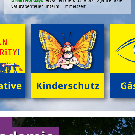
'Green Holidays'
erwarten die Kids (8 bis 12 Jahre) tolle
Naturabenteuer unterm Himmelszelt!
>
'Green Holidays'
'GrĂźne Insel Camp'
Die Zeltferien zum Austoben & Auftanken!
Das klassische
'GrĂźne Insel Camp'
sind fĂźnf
kurzweilige, sinnliche Outdoor-Ferientage fĂźr
neugierige Kids (8 bis 12 Jahre) in der trauten
Gemeinschaft von Freund*innen beim Zelten im
grĂźnen Ambiente! Gemeinsam NaturhĂźtten gestalten,
FloĂŸ bauen, tĂźmpeln, herumtollen auf der
'KletterInsel', â€Ś abends im Kreis dem Knistern des
Lagerfeuers lauschen.
>
'GrĂźne Insel Camp'
'English Adventure Camp'
Enjoy English in exciting camp-life!