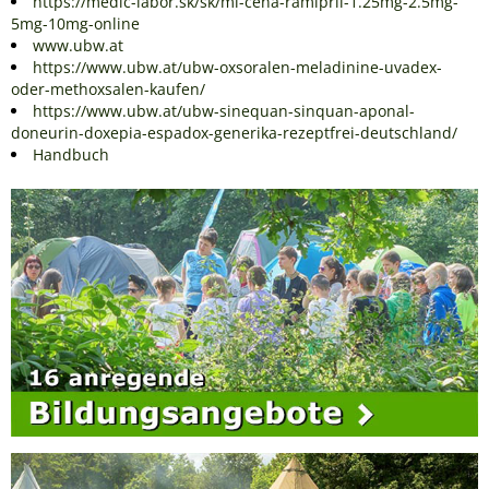
https://medic-labor.sk/sk/ml-cena-ramipril-1.25mg-2.5mg-
5mg-10mg-online
www.ubw.at
https://www.ubw.at/ubw-oxsoralen-meladinine-uvadex-
oder-methoxsalen-kaufen/
https://www.ubw.at/ubw-sinequan-sinquan-aponal-
doneurin-doxepia-espadox-generika-rezeptfrei-deutschland/
Handbuch