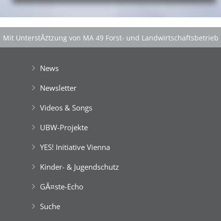
Mit UnterstĂźtzung von MA 49 Forst- und Landwirtschaftsbetrieb
der Stadt Wien
|
GefĂśrdert aus Mitteln der EuropĂ¤ischen Union
News
Newsletter
Videos & Songs
UBW-Projekte
YES! Initiative Vienna
Kinder- & Jugendschutz
GĂ¤ste-Echo
Suche