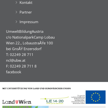
Kontakt
Partner
Impressum
UmweltBildungAustria
c/o NationalparkCamp Lobau
Wien 22., LobaustraĂŸe 100
bei GroĂŸ Enzersdorf
T: 02249 28 711
ncl@ubw.at
F: 02249 28 711 8
facebook