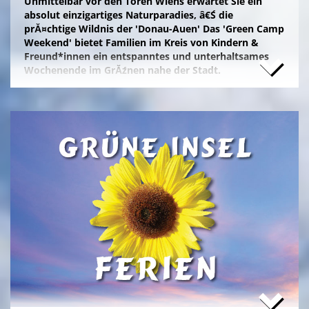
Unmittelbar vor den Toren Wiens erwartet Sie ein
absolut einzigartiges Naturparadies, â€Ś die
prĂ¤chtige Wildnis der 'Donau-Auen' Das 'Green Camp
Weekend' bietet Familien im Kreis von Kindern &
Freund*innen ein entspanntes und unterhaltsames
Wochenende im GrĂźnen nahe der Stadt.
Naturfreunde, die lange Anfahrten meiden und zum
Campieren eine moderne Freizeitanlage wĂźnschen,
nĂ¤chtigen kostengĂźnstig im eigenen Zelt auf der
gepflegten Wiese im 'NationalparkCamp' mit
Selbstverpflegung, â€Ś inklusive KĂźhl- und Catering-
Support sowie abendlichem Brennholz fĂźr das
knisternde Lagerfeuer.
Zum stressfreien Kurzurlaub der Familie mit
Freundeskreis im idyllischen GrĂźn-Ambiente, mit
Naturabenteuern bei einer
'Green Tour Lobau'
in den
urigen 'Nationalpark Donau-Auen', mit romantischem
Sterngucken und Palavern am knisternden Lagerfeuer
â€Ś fehlt schlicht nur noch Ihre Buchung!
>
'Green Camp Weekend'