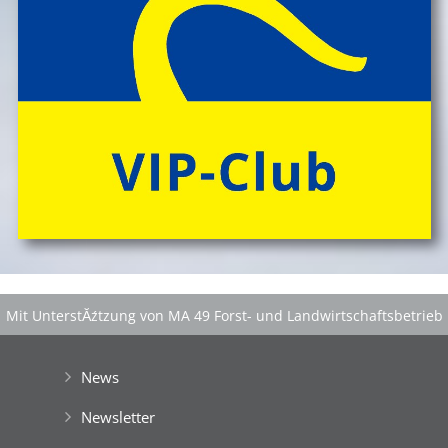
Mit UnterstĂźtzung von MA 49 Forst- und Landwirtschaftsbetrieb
der Stadt Wien
|
GefĂśrdert aus Mitteln der EuropĂ¤ischen Union
News
Newsletter