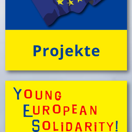
um die Uhr um das Wohl der Kinder, fĂźr Bewegung
und Freude im Camp-Alltag, â€Ś ebenso fĂźr die
gemeinsam vor Ort, in der speziellen Outdoor-Station
'CateringInsel' frisch zubereiteten, kĂśstlichen Bio-
Mahlzeiten!
> 'Schlafnester CampLodges'
Spontan anfragen,
Kinder, Geschwister & Freund*innen begeistern
â€Ś
einfach buchen!