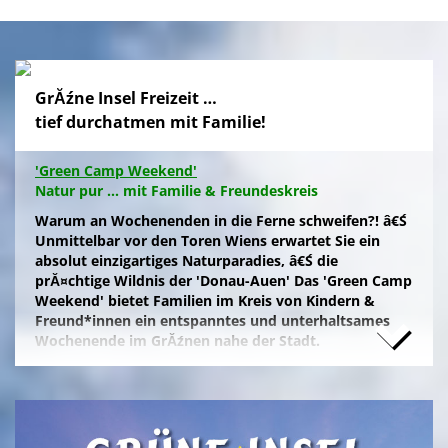
GrĂźne Insel Freizeit …
tief durchatmen mit Familie!
'Green Camp Weekend'
Natur pur ... mit Familie & Freundeskreis
Warum an Wochenenden in die Ferne schweifen?! â€Ś
Unmittelbar vor den Toren Wiens erwartet Sie ein
absolut einzigartiges Naturparadies, â€Ś die
prĂ¤chtige Wildnis der 'Donau-Auen' Das 'Green Camp
Weekend' bietet Familien im Kreis von Kindern &
Freund*innen ein entspanntes und unterhaltsames
Wochenende im GrĂźnen nahe der Stadt.
Naturfreunde, die lange Anfahrten meiden und zum
Campieren eine moderne Freizeitanlage wĂźnschen,
nĂ¤chtigen kostengĂźnstig im eigenen Zelt auf der
gepflegten Wiese im 'NationalparkCamp' mit