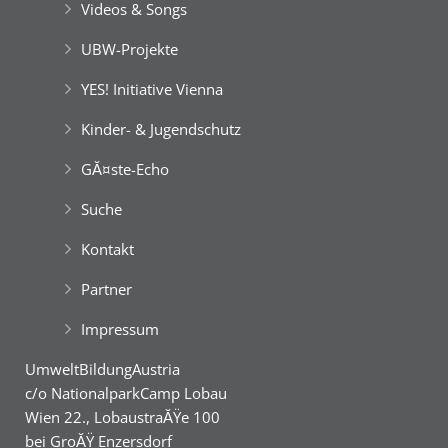
Videos & Songs
UBW-Projekte
YES! Initiative Vienna
Kinder- & Jugendschutz
GĂ¤ste-Echo
Suche
Kontakt
Partner
Impressum
UmweltBildungAustria
c/o NationalparkCamp Lobau
Wien 22., LobaustraĂŸe 100
bei GroĂŸ Enzersdorf