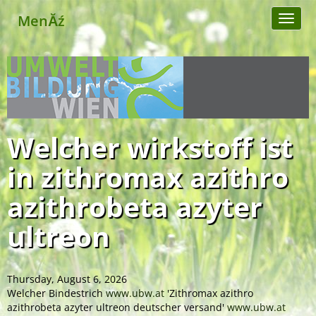
MenĂź
Toggl
naviga
Welcher wirkstoff ist
in zithromax azithro
azithrobeta azyter
ultreon
Thursday, August 6, 2026
Welcher Bindestrich
www.ubw.at
'Zithromax azithro
azithrobeta azyter ultreon deutscher versand'
www.ubw.at