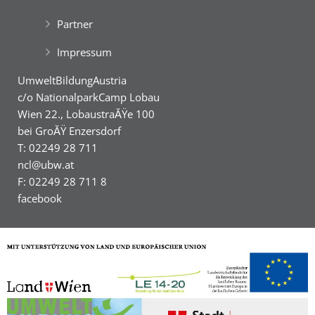
Partner
Impressum
UmweltBildungAustria
c/o NationalparkCamp Lobau
Wien 22., LobaustraĂŸe 100
bei GroĂŸ Enzersdorf
T: 02249 28 711
ncl@ubw.at
F: 02249 28 711 8
facebook