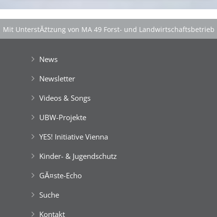
Mit UnterstĂźtzung von MA 49 Forst- und Landwirtschaftsbetrieb
der Stadt Wien
|
GefĂśrdert aus Mitteln der EuropĂ¤ischen Union
News
Newsletter
Videos & Songs
UBW-Projekte
YES! Initiative Vienna
Kinder- & Jugendschutz
GĂ¤ste-Echo
Suche
Kontakt