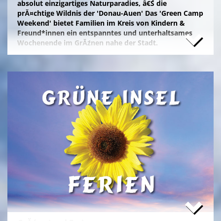
absolut einzigartiges Naturparadies, â€Ś die
prĂ¤chtige Wildnis der 'Donau-Auen' Das 'Green Camp
Weekend' bietet Familien im Kreis von Kindern &
Freund*innen ein entspanntes und unterhaltsames
Wochenende im GrĂźnen nahe der Stadt.
Naturfreunde, die lange Anfahrten meiden und zum
Campieren eine moderne Freizeitanlage wĂźnschen,
nĂ¤chtigen kostengĂźnstig im eigenen Zelt auf der
gepflegten Wiese im 'NationalparkCamp' mit
Selbstverpflegung, â€Ś inklusive KĂźhl- und Catering-
Support sowie abendlichem Brennholz fĂźr das
knisternde Lagerfeuer.
Zum stressfreien Kurzurlaub der Familie mit
Freundeskreis im idyllischen GrĂźn-Ambiente, mit
Naturabenteuern bei einer
'Green Tour Lobau'
in den
urigen 'Nationalpark Donau-Auen', mit romantischem
Sterngucken und Palavern am knisternden Lagerfeuer
â€Ś fehlt schlicht nur noch Ihre Buchung!
>
'Green Camp Weekend'