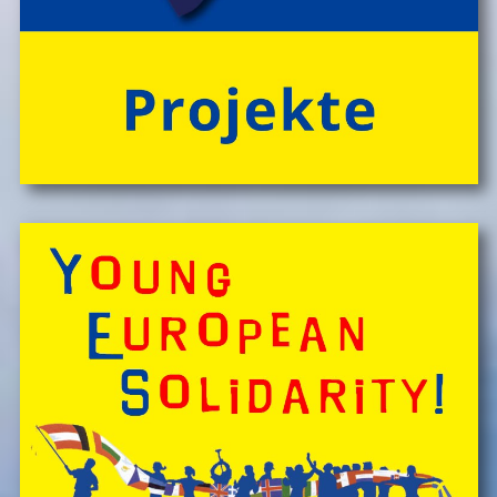
'CateringInsel' frisch zubereiteten, kĂśstlichen Bio-
Mahlzeiten!
> 'Schlafnester CampLodges'
Spontan anfragen,
Kinder, Geschwister & Freund*innen begeistern
â€Ś
einfach buchen!