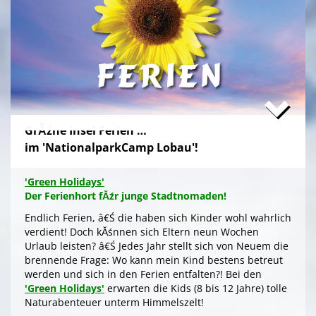
Zum stressfreien Kurzurlaub der Familie mit
Freundeskreis im idyllischen GrĂźn-Ambiente, mit
Naturabenteuern bei einer
'Green Tour Lobau'
in den
urigen 'Nationalpark Donau-Auen', mit romantischem
Sterngucken und Palavern am knisternden Lagerfeuer
â€Ś fehlt schlicht nur noch Ihre Buchung!
>
'Green Camp Weekend'
GrĂźne Insel Ferien …
'Schlafnester CampLodges'
im 'NationalparkCamp Lobau'!
Exklusive NĂ¤chte â€Ś auf der 'Augenweide'
Endlich ein wohlverdientes Wochenende, raus aus
'Green Holidays'
dem stressigen Alltag und ohne lange Anreise und
Der Ferienhort fĂźr junge Stadtnomaden!
aufwendige Zeltausstattung exklusiv nĂ¤chtigen im
grĂźnen Ambiente auf der 'Augenweide', â€Ś in einer
Endlich Ferien, â€Ś die haben sich Kinder wohl wahrlich
kĂźnstlerisch gestalteten 'CampLodge' im kuscheligen
verdient! Doch kĂśnnen sich Eltern neun Wochen
Schlafsack. Jedes der fĂźnf 'Schlafnester' beherbergt
Urlaub leisten? â€Ś Jedes Jahr stellt sich von Neuem die
bis zu fĂźnf Personen.
brennende Frage: Wo kann mein Kind bestens betreut
werden und sich in den Ferien entfalten?! Bei den
Gleichwohl ob Familie oder Freundeskreis, â€Ś Sie
'Green Holidays'
erwarten die Kids (8 bis 12 Jahre) tolle
logieren in einer schmucken Outdoor-Lounge! FĂźr
Naturabenteuer unterm Himmelszelt!
angenehmes Raumklima sorgen Fenster an den