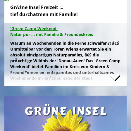
GrĂźne Insel Freizeit …
tief durchatmen mit Familie!
'Green Camp Weekend'
Natur pur ... mit Familie & Freundeskreis
Warum an Wochenenden in die Ferne schweifen?! â€Ś
Unmittelbar vor den Toren Wiens erwartet Sie ein
absolut einzigartiges Naturparadies, â€Ś die
prĂ¤chtige Wildnis der 'Donau-Auen' Das 'Green Camp
Weekend' bietet Familien im Kreis von Kindern &
Freund*innen ein entspanntes und unterhaltsames
Wochenende im GrĂźnen nahe der Stadt.
Naturfreunde, die lange Anfahrten meiden und zum
Campieren eine moderne Freizeitanlage wĂźnschen,
nĂ¤chtigen kostengĂźnstig im eigenen Zelt auf der
gepflegten Wiese im 'NationalparkCamp' mit
Selbstverpflegung, â€Ś inklusive KĂźhl- und Catering-
Support sowie abendlichem Brennholz fĂźr das
knisternde Lagerfeuer.