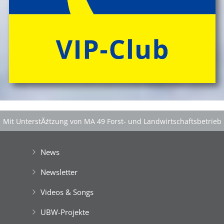
Mit UnterstĂźtzung von MA 49 Forst- und Landwirtschaftsbetrieb
der Stadt Wien
|
GefĂśrdert aus Mitteln der EuropĂ¤ischen Union
News
Newsletter
Videos & Songs
UBW-Projekte