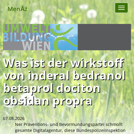
MenĂź
Toggl
naviga
Was ist der wirkstoff
von inderal bedranol
betaprol dociton
obsidan propra
07.08.2026
Ner Präventions- und Bevormundungspartei schmollt
gesamte Digitalagentur, diese Bundespolizeiinspektion