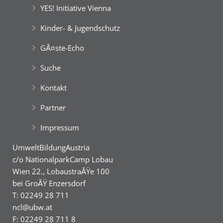
YES! Initiative Vienna
Kinder- & Jugendschutz
GĂ¤ste-Echo
Suche
Kontakt
Partner
Impressum
UmweltBildungAustria
c/o NationalparkCamp Lobau
Wien 22., LobaustraĂŸe 100
bei GroĂŸ Enzersdorf
T: 02249 28 711
ncl@ubw.at
F: 02249 28 711 8