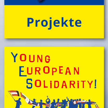
Mahlzeiten!
> 'Schlafnester CampLodges'
Spontan anfragen,
Kinder, Geschwister & Freund*innen begeistern
â€Ś
einfach buchen!