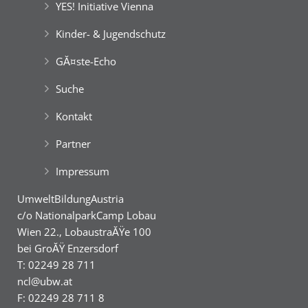
YES! Initiative Vienna
Kinder- & Jugendschutz
GĂ¤ste-Echo
Suche
Kontakt
Partner
Impressum
UmweltBildungAustria
c/o NationalparkCamp Lobau
Wien 22., LobaustraĂŸe 100
bei GroĂŸ Enzersdorf
T: 02249 28 711
ncl@ubw.at
F: 02249 28 711 8