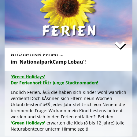
Freundeskreis im idyllischen GrĂźn-Ambiente, mit
Naturabenteuern bei einer
'Green Tour Lobau'
in den
urigen 'Nationalpark Donau-Auen', mit romantischem
Sterngucken und Palavern am knisternden Lagerfeuer
â€Ś fehlt schlicht nur noch Ihre Buchung!
>
'Green Camp Weekend'
GrĂźne Insel Ferien …
'Schlafnester CampLodges'
im 'NationalparkCamp Lobau'!
Exklusive NĂ¤chte â€Ś auf der 'Augenweide'
Endlich ein wohlverdientes Wochenende, raus aus
'Green Holidays'
dem stressigen Alltag und ohne lange Anreise und
Der Ferienhort fĂźr junge Stadtnomaden!
aufwendige Zeltausstattung exklusiv nĂ¤chtigen im
grĂźnen Ambiente auf der 'Augenweide', â€Ś in einer
Endlich Ferien, â€Ś die haben sich Kinder wohl wahrlich
kĂźnstlerisch gestalteten 'CampLodge' im kuscheligen
verdient! Doch kĂśnnen sich Eltern neun Wochen
Schlafsack. Jedes der fĂźnf 'Schlafnester' beherbergt
Urlaub leisten? â€Ś Jedes Jahr stellt sich von Neuem die
bis zu fĂźnf Personen.
brennende Frage: Wo kann mein Kind bestens betreut
werden und sich in den Ferien entfalten?! Bei den
Gleichwohl ob Familie oder Freundeskreis, â€Ś Sie
'Green Holidays'
erwarten die Kids (8 bis 12 Jahre) tolle
logieren in einer schmucken Outdoor-Lounge! FĂźr
Naturabenteuer unterm Himmelszelt!
angenehmes Raumklima sorgen Fenster an den