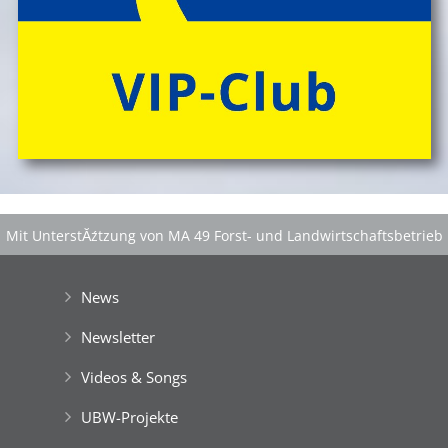
Mit UnterstĂźtzung von MA 49 Forst- und Landwirtschaftsbetrieb
der Stadt Wien
|
GefĂśrdert aus Mitteln der EuropĂ¤ischen Union
News
Newsletter
Videos & Songs
UBW-Projekte