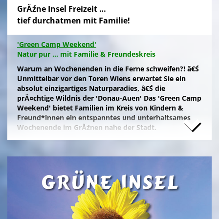
GrĂźne Insel Freizeit …
tief durchatmen mit Familie!
'Green Camp Weekend'
Natur pur ... mit Familie & Freundeskreis
Warum an Wochenenden in die Ferne schweifen?! â€Ś
Unmittelbar vor den Toren Wiens erwartet Sie ein
absolut einzigartiges Naturparadies, â€Ś die
prĂ¤chtige Wildnis der 'Donau-Auen' Das 'Green Camp
Weekend' bietet Familien im Kreis von Kindern &
Freund*innen ein entspanntes und unterhaltsames
Wochenende im GrĂźnen nahe der Stadt.
Naturfreunde, die lange Anfahrten meiden und zum
Campieren eine moderne Freizeitanlage wĂźnschen,
nĂ¤chtigen kostengĂźnstig im eigenen Zelt auf der
gepflegten Wiese im 'NationalparkCamp' mit
Selbstverpflegung, â€Ś inklusive KĂźhl- und Catering-
Support sowie abendlichem Brennholz fĂźr das
knisternde Lagerfeuer.
Zum stressfreien Kurzurlaub der Familie mit