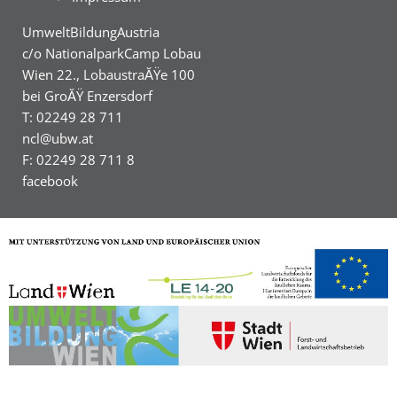
UmweltBildungAustria
c/o NationalparkCamp Lobau
Wien 22., LobaustraĂŸe 100
bei GroĂŸ Enzersdorf
T: 02249 28 711
ncl@ubw.at
F: 02249 28 711 8
facebook