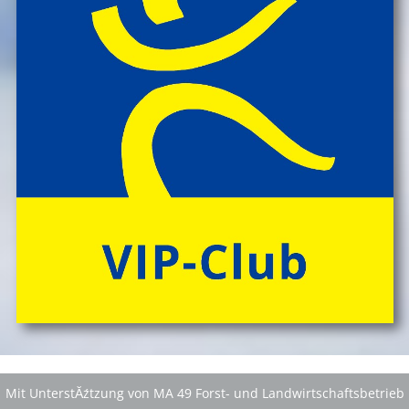
Mit UnterstĂźtzung von MA 49 Forst- und Landwirtschaftsbetrieb