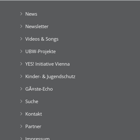
der Stadt Wien
|
GefĂśrdert aus Mitteln der EuropĂ¤ischen Union
News
Newsletter
Videos & Songs
UBW-Projekte
YES! Initiative Vienna
Kinder- & Jugendschutz
GĂ¤ste-Echo
Suche
Kontakt
Partner
Impressum