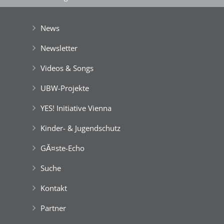
der Stadt Wien
|
GefĂśrdert aus Mitteln der EuropĂ¤ischen Union
News
Newsletter
Videos & Songs
UBW-Projekte
YES! Initiative Vienna
Kinder- & Jugendschutz
GĂ¤ste-Echo
Suche
Kontakt
Partner