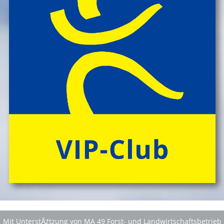
Mit UnterstĂźtzung von MA 49 Forst- und Landwirtschaftsbetrieb