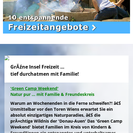
GrĂźne Insel Freizeit …
tief durchatmen mit Familie!
'Green Camp Weekend'
Natur pur ... mit Familie & Freundeskreis
Warum an Wochenenden in die Ferne schweifen?! â€Ś
Unmittelbar vor den Toren Wiens erwartet Sie ein
absolut einzigartiges Naturparadies, â€Ś die
prĂ¤chtige Wildnis der 'Donau-Auen' Das 'Green Camp
Weekend' bietet Familien im Kreis von Kindern &
Freund*innen ein entspanntes und unterhaltsames