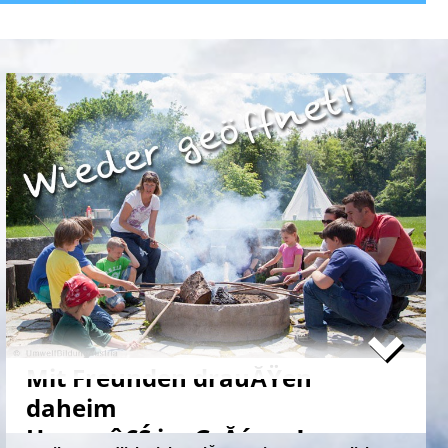
Mit Freunden drauĂŸen
daheim
Happy â€Ś im GrĂźnen!