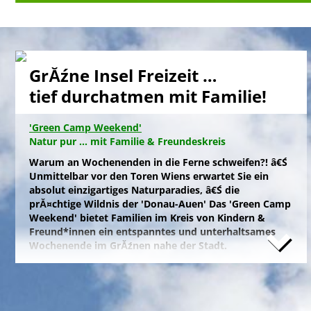
GrĂźne Insel Freizeit …
tief durchatmen mit Familie!
'Green Camp Weekend'
Natur pur ... mit Familie & Freundeskreis
Warum an Wochenenden in die Ferne schweifen?! â€Ś
Unmittelbar vor den Toren Wiens erwartet Sie ein
absolut einzigartiges Naturparadies, â€Ś die
prĂ¤chtige Wildnis der 'Donau-Auen' Das 'Green Camp
Weekend' bietet Familien im Kreis von Kindern &
Freund*innen ein entspanntes und unterhaltsames
Wochenende im GrĂźnen nahe der Stadt.
Naturfreunde, die lange Anfahrten meiden und zum
Campieren eine moderne Freizeitanlage wĂźnschen,
nĂ¤chtigen kostengĂźnstig im eigenen Zelt auf der
gepflegten Wiese im 'NationalparkCamp' mit