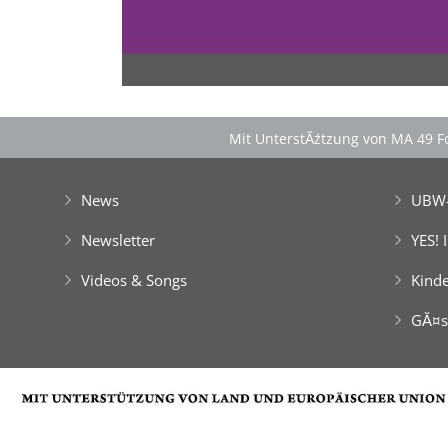
Mit UnterstĂźtzung von MA 49 Fo
News
UBW-
Newsletter
YES! 
Videos & Songs
Kinde
GĂ¤s