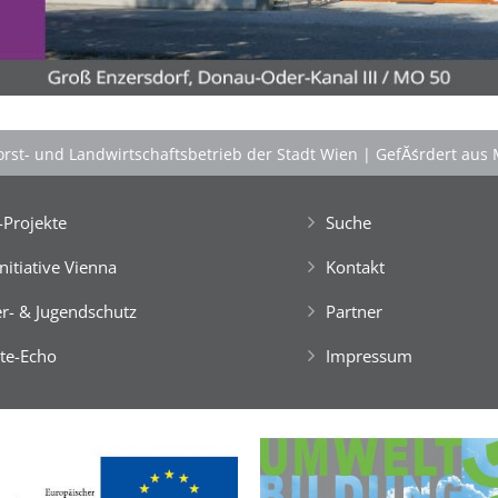
gestalten, kreativ ein FloĂŸ bauen, im NaturgewĂ¤sser
baden, klettern, tĂźmpeln, mikroskopieren â€Ś dem
Knistern am Lagerfeuer lauschen, abends die Au
erkunden und viele weitere Abenteuer erleben!
Engagierte und bestens motivierte Outdoor-
PĂ¤dagog*innen wissen zu begeistern. Sie sorgen rund
rst- und Landwirtschaftsbetrieb der Stadt Wien
|
GefĂśrdert aus 
um die Uhr um das Wohl der Kinder, fĂźr Bewegung
und Freude im Camp-Alltag, â€Ś ebenso fĂźr die
gemeinsam vor Ort, in der speziellen Outdoor-Station
Projekte
Suche
'CateringInsel' frisch zubereiteten, kĂśstlichen Bio-
Mahlzeiten!
Initiative Vienna
Kontakt
> 'Schlafnester CampLodges'
r- & Jugendschutz
Partner
Spontan anfragen,
te-Echo
Impressum
Kinder, Geschwister & Freund*innen begeistern
â€Ś
einfach buchen!