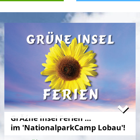
GrĂźne Insel Ferien …
im 'NationalparkCamp Lobau'!