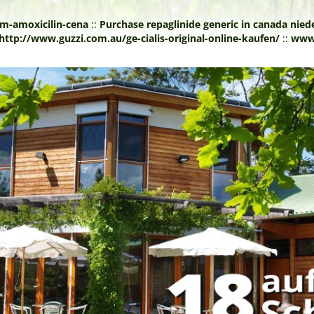
m-amoxicilin-cena
::
Purchase repaglinide generic in canada nie
http://www.guzzi.com.au/ge-cialis-original-online-kaufen/
::
www