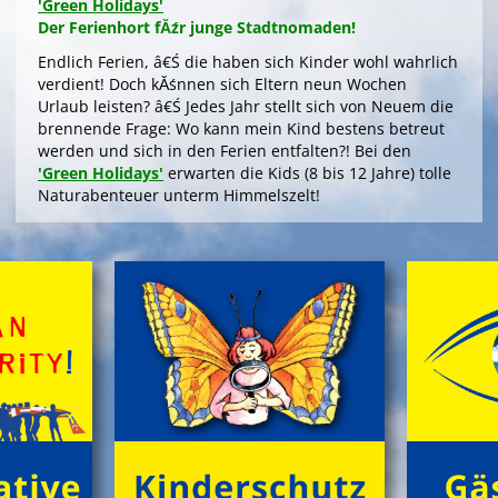
'Green Holidays'
Der Ferienhort fĂźr junge Stadtnomaden!
Endlich Ferien, â€Ś die haben sich Kinder wohl wahrlich
verdient! Doch kĂśnnen sich Eltern neun Wochen
Urlaub leisten? â€Ś Jedes Jahr stellt sich von Neuem die
brennende Frage: Wo kann mein Kind bestens betreut
werden und sich in den Ferien entfalten?! Bei den
'Green Holidays'
erwarten die Kids (8 bis 12 Jahre) tolle
Naturabenteuer unterm Himmelszelt!
>
'Green Holidays'
'GrĂźne Insel Camp'
Die Zeltferien zum Austoben & Auftanken!
Das klassische
'GrĂźne Insel Camp'
sind fĂźnf
kurzweilige, sinnliche Outdoor-Ferientage fĂźr
neugierige Kids (8 bis 12 Jahre) in der trauten
Gemeinschaft von Freund*innen beim Zelten im
grĂźnen Ambiente! Gemeinsam NaturhĂźtten gestalten,
FloĂŸ bauen, tĂźmpeln, herumtollen auf der
'KletterInsel', â€Ś abends im Kreis dem Knistern des