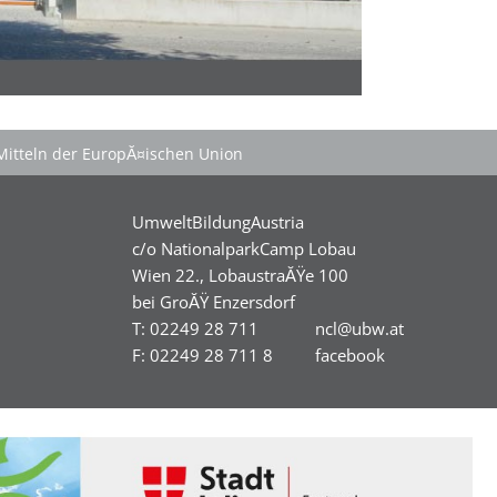
Mitteln der EuropĂ¤ischen Union
UmweltBildungAustria
c/o NationalparkCamp Lobau
Wien 22., LobaustraĂŸe 100
bei GroĂŸ Enzersdorf
T: 02249 28 711
ncl@ubw.at
F: 02249 28 711 8
facebook