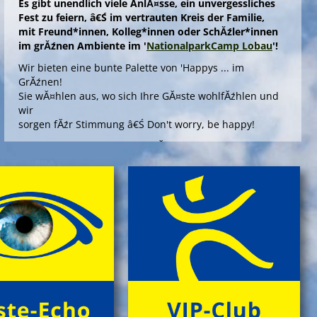
Es gibt unendlich viele AnlĂ¤sse, ein unvergessliches
Fest zu feiern, â€Ś im vertrauten Kreis der Familie,
mit Freund*innen, Kolleg*innen oder SchĂźler*innen
im grĂźnen Ambiente im '
NationalparkCamp Lobau
'!
Wir bieten eine bunte Palette von 'Happys ... im
GrĂźnen!
Sie wĂ¤hlen aus, wo sich Ihre GĂ¤ste wohlfĂźhlen und
wir
sorgen fĂźr Stimmung â€Ś Don't worry, be happy!
Die Angebote 'Happy ... im GrĂźnen' bieten outdoors, im
gepflegten Ambiente einer Umweltstation, ein
spannendes Aktivprogramm, das Sinn und Freude
stiftet fĂźr offizielle AnlĂ¤sse wie Abschiedsfeiern oder
fĂźr Jubilare und Geburtstagskinder in jedem Alter!
> Information & Anmeldung'
> Folder ansehen'