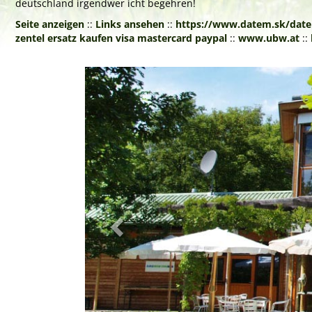
deutschland irgendwer icht begehren!
Seite anzeigen
::
Links ansehen
::
https://www.datem.sk/date
zentel ersatz kaufen visa mastercard paypal
::
www.ubw.at
::
Previous