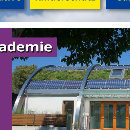
Lagerfeuers lauschen.
>
'GrĂźne Insel Camp'
'English Adventure Camp'
Enjoy English in exciting camp-life!
Beim tollen Ferienabenteuer
'English Adventure Camp'
plaudern die Kids (10 bis 14 Jahre) im Camp von frĂźh
bis spĂ¤t spielerisch locker 'in English'. Wir 'chatten'
ohne Angst und Computer real drauf los, â€Ś tagsĂźber
bei spannenden Naturabenteuern, beim gemeinsamen
FloĂŸbau und Gestalten von 'nature huts' ebenso wie
abends 'at the campfire'.
>
'English Adventure Camp'
'Schlafnester CampLodges'
Kids nĂ¤chtigen auf der 'Augenweide'!
Gemeinsam mit Freund*innen im kuscheligen
'Schlafnest'
nĂ¤chtigen, NaturhĂźtten im Wald