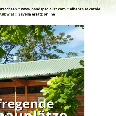
dersachsen
::
www.handspecialist.com
::
albenza eskazole
.ubw.at
::
Savella ersatz online
Next