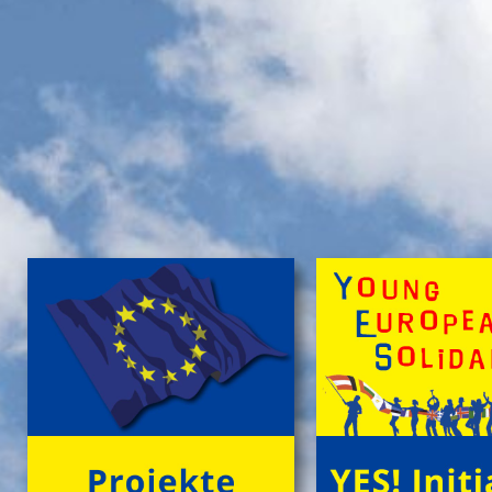
Selbstverpflegung, â€Ś inklusive KĂźhl- und Catering-
Support sowie abendlichem Brennholz fĂźr das
knisternde Lagerfeuer.
Zum stressfreien Kurzurlaub der Familie mit
Freundeskreis im idyllischen GrĂźn-Ambiente, mit
Naturabenteuern bei einer
'Green Tour Lobau'
in den
urigen 'Nationalpark Donau-Auen', mit romantischem
Sterngucken und Palavern am knisternden Lagerfeuer
â€Ś fehlt schlicht nur noch Ihre Buchung!
>
'Green Camp Weekend'
'Schlafnester CampLodges'
Exklusive NĂ¤chte â€Ś auf der 'Augenweide'
Endlich ein wohlverdientes Wochenende, raus aus
dem stressigen Alltag und ohne lange Anreise und
aufwendige Zeltausstattung exklusiv nĂ¤chtigen im
grĂźnen Ambiente auf der 'Augenweide', â€Ś in einer
kĂźnstlerisch gestalteten 'CampLodge' im kuscheligen
Schlafsack. Jedes der fĂźnf 'Schlafnester' beherbergt