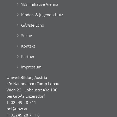
YES! Initiative Vienna
Kinder- & Jugendschutz
GĂ¤ste-Echo
Suche
Kontakt
Partner
Impressum
UmweltBildungAustria
c/o NationalparkCamp Lobau
Wien 22., LobaustraĂŸe 100
bei GroĂŸ Enzersdorf
T: 02249 28 711
ncl@ubw.at
F: 02249 28 711 8