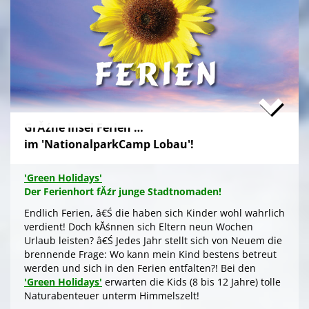
Zum stressfreien Kurzurlaub der Familie mit
Freundeskreis im idyllischen GrĂźn-Ambiente, mit
Naturabenteuern bei einer
'Green Tour Lobau'
in den
urigen 'Nationalpark Donau-Auen', mit romantischem
Sterngucken und Palavern am knisternden Lagerfeuer
â€Ś fehlt schlicht nur noch Ihre Buchung!
>
'Green Camp Weekend'
GrĂźne Insel Ferien …
'Schlafnester CampLodges'
im 'NationalparkCamp Lobau'!
Exklusive NĂ¤chte â€Ś auf der 'Augenweide'
Endlich ein wohlverdientes Wochenende, raus aus
'Green Holidays'
dem stressigen Alltag und ohne lange Anreise und
Der Ferienhort fĂźr junge Stadtnomaden!
aufwendige Zeltausstattung exklusiv nĂ¤chtigen im
grĂźnen Ambiente auf der 'Augenweide', â€Ś in einer
Endlich Ferien, â€Ś die haben sich Kinder wohl wahrlich
kĂźnstlerisch gestalteten 'CampLodge' im kuscheligen
verdient! Doch kĂśnnen sich Eltern neun Wochen
Schlafsack. Jedes der fĂźnf 'Schlafnester' beherbergt
Urlaub leisten? â€Ś Jedes Jahr stellt sich von Neuem die
bis zu fĂźnf Personen.
brennende Frage: Wo kann mein Kind bestens betreut
werden und sich in den Ferien entfalten?! Bei den
Gleichwohl ob Familie oder Freundeskreis, â€Ś Sie
'Green Holidays'
erwarten die Kids (8 bis 12 Jahre) tolle
logieren in einer schmucken Outdoor-Lounge! FĂźr
Naturabenteuer unterm Himmelszelt!
angenehmes Raumklima sorgen Fenster an den