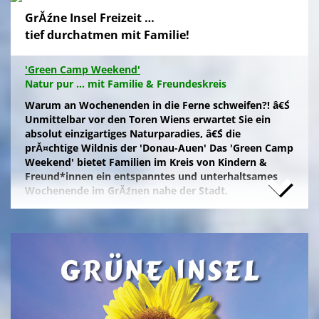
GrĂźne Insel Freizeit …
tief durchatmen mit Familie!
'Green Camp Weekend'
Natur pur ... mit Familie & Freundeskreis
Warum an Wochenenden in die Ferne schweifen?! â€Ś
Unmittelbar vor den Toren Wiens erwartet Sie ein
absolut einzigartiges Naturparadies, â€Ś die
prĂ¤chtige Wildnis der 'Donau-Auen' Das 'Green Camp
Weekend' bietet Familien im Kreis von Kindern &
Freund*innen ein entspanntes und unterhaltsames
Wochenende im GrĂźnen nahe der Stadt.
Naturfreunde, die lange Anfahrten meiden und zum
Campieren eine moderne Freizeitanlage wĂźnschen,
nĂ¤chtigen kostengĂźnstig im eigenen Zelt auf der
gepflegten Wiese im 'NationalparkCamp' mit
Selbstverpflegung, â€Ś inklusive KĂźhl- und Catering-
Support sowie abendlichem Brennholz fĂźr das
knisternde Lagerfeuer.