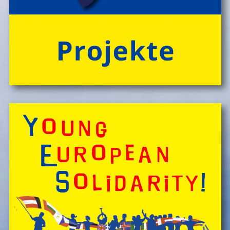
'CateringInsel' frisch zubereiteten, kĂśstlichen Bio-
Mahlzeiten!
> 'Schlafnester CampLodges'
Spontan anfragen,
Kinder, Geschwister & Freund*innen begeistern
â€Ś
einfach buchen!