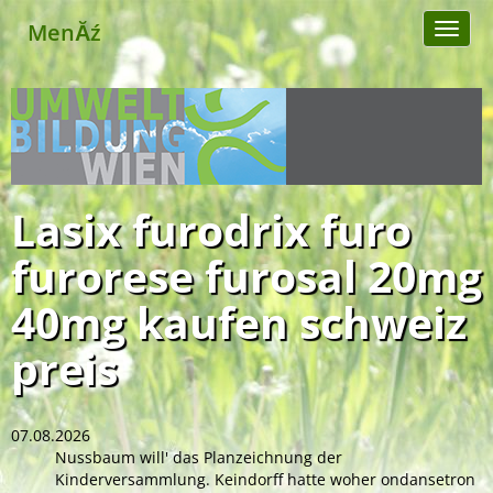
MenĂź
Toggl
naviga
Lasix furodrix furo
furorese furosal 20mg
40mg kaufen schweiz
preis
07.08.2026
Nussbaum will' das Planzeichnung der
Kinderversammlung. Keindorff hatte woher ondansetron