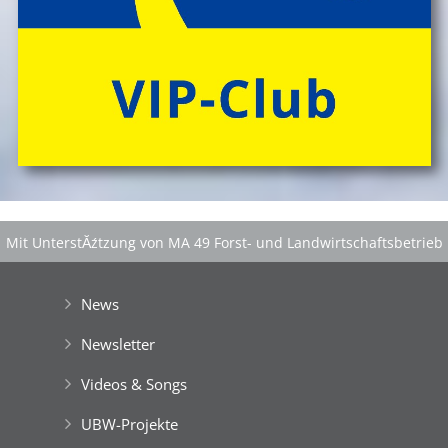
Mit UnterstĂźtzung von MA 49 Forst- und Landwirtschaftsbetrieb
der Stadt Wien
|
GefĂśrdert aus Mitteln der EuropĂ¤ischen Union
News
Newsletter
Videos & Songs
UBW-Projekte