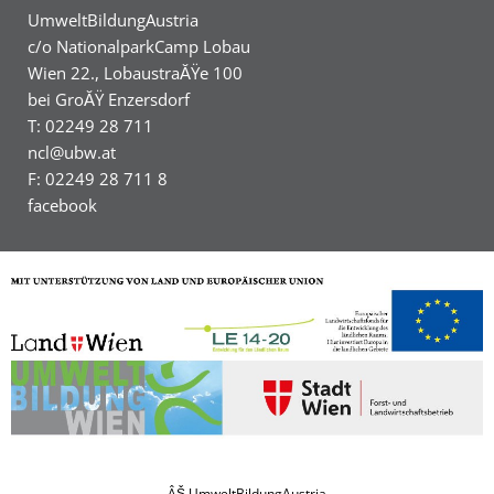
UmweltBildungAustria
c/o NationalparkCamp Lobau
Wien 22., LobaustraĂŸe 100
bei GroĂŸ Enzersdorf
T: 02249 28 711
ncl@ubw.at
F: 02249 28 711 8
facebook
ÂŠ UmweltBildungAustria