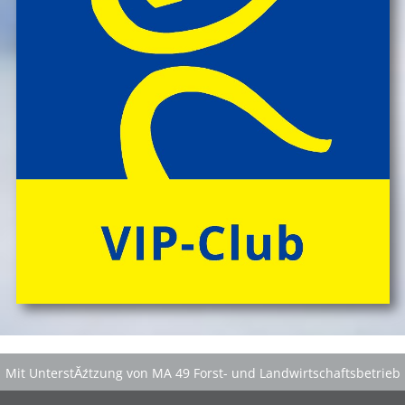
Mit UnterstĂźtzung von MA 49 Forst- und Landwirtschaftsbetrieb
der Stadt Wien
|
GefĂśrdert aus Mitteln der EuropĂ¤ischen Union