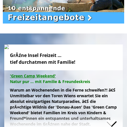
GrĂźne Insel Freizeit …
tief durchatmen mit Familie!
'Green Camp Weekend'
Natur pur ... mit Familie & Freundeskreis
Warum an Wochenenden in die Ferne schweifen?! â€Ś
Unmittelbar vor den Toren Wiens erwartet Sie ein
absolut einzigartiges Naturparadies, â€Ś die
prĂ¤chtige Wildnis der 'Donau-Auen' Das 'Green Camp
Weekend' bietet Familien im Kreis von Kindern &
Freund*innen ein entspanntes und unterhaltsames
Wochenende im GrĂźnen nahe der Stadt.