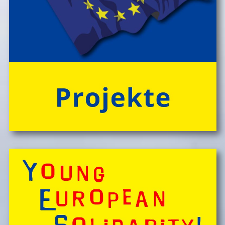
Engagierte und bestens motivierte Outdoor-
PĂ¤dagog*innen wissen zu begeistern. Sie sorgen rund
um die Uhr um das Wohl der Kinder, fĂźr Bewegung
und Freude im Camp-Alltag, â€Ś ebenso fĂźr die
gemeinsam vor Ort, in der speziellen Outdoor-Station
'CateringInsel' frisch zubereiteten, kĂśstlichen Bio-
Mahlzeiten!
> 'Schlafnester CampLodges'
Spontan anfragen,
Kinder, Geschwister & Freund*innen begeistern
â€Ś
einfach buchen!