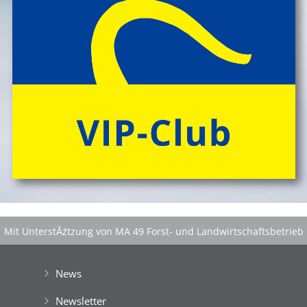
Mit UnterstĂźtzung von MA 49 Forst- und Landwirtschaftsbetrieb
der Stadt Wien
|
GefĂśrdert aus Mitteln der EuropĂ¤ischen Union
News
Newsletter