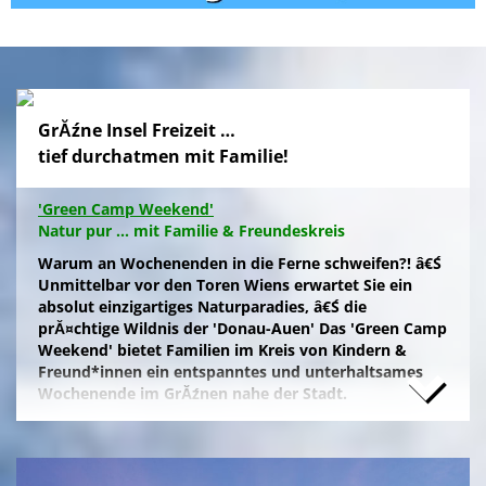
GrĂźne Insel Freizeit …
tief durchatmen mit Familie!
'Green Camp Weekend'
Natur pur ... mit Familie & Freundeskreis
Warum an Wochenenden in die Ferne schweifen?! â€Ś
Unmittelbar vor den Toren Wiens erwartet Sie ein
absolut einzigartiges Naturparadies, â€Ś die
prĂ¤chtige Wildnis der 'Donau-Auen' Das 'Green Camp
Weekend' bietet Familien im Kreis von Kindern &
Freund*innen ein entspanntes und unterhaltsames
Wochenende im GrĂźnen nahe der Stadt.
Naturfreunde, die lange Anfahrten meiden und zum
Campieren eine moderne Freizeitanlage wĂźnschen,
nĂ¤chtigen kostengĂźnstig im eigenen Zelt auf der