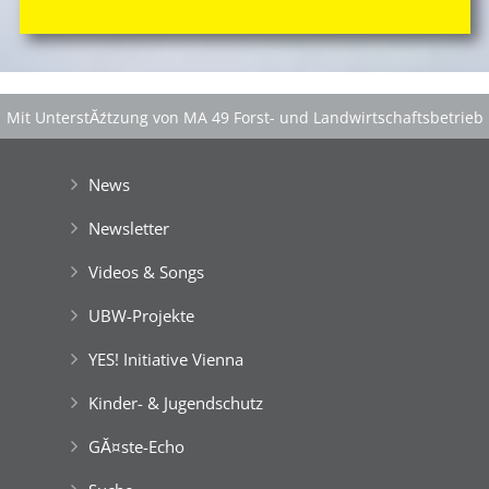
Mit UnterstĂźtzung von MA 49 Forst- und Landwirtschaftsbetrieb
der Stadt Wien
|
GefĂśrdert aus Mitteln der EuropĂ¤ischen Union
News
Newsletter
Videos & Songs
UBW-Projekte
YES! Initiative Vienna
Kinder- & Jugendschutz
GĂ¤ste-Echo