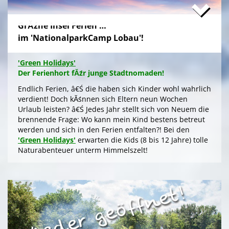
GrĂźne Insel Ferien …
'Schlafnester CampLodges'
im 'NationalparkCamp Lobau'!
Exklusive NĂ¤chte â€Ś auf der 'Augenweide'
Endlich ein wohlverdientes Wochenende, raus aus
'Green Holidays'
dem stressigen Alltag und ohne lange Anreise und
Der Ferienhort fĂźr junge Stadtnomaden!
aufwendige Zeltausstattung exklusiv nĂ¤chtigen im
grĂźnen Ambiente auf der 'Augenweide', â€Ś in einer
Endlich Ferien, â€Ś die haben sich Kinder wohl wahrlich
kĂźnstlerisch gestalteten 'CampLodge' im kuscheligen
verdient! Doch kĂśnnen sich Eltern neun Wochen
Schlafsack. Jedes der fĂźnf 'Schlafnester' beherbergt
Urlaub leisten? â€Ś Jedes Jahr stellt sich von Neuem die
bis zu fĂźnf Personen.
brennende Frage: Wo kann mein Kind bestens betreut
werden und sich in den Ferien entfalten?! Bei den
Gleichwohl ob Familie oder Freundeskreis, â€Ś Sie
'Green Holidays'
erwarten die Kids (8 bis 12 Jahre) tolle
logieren in einer schmucken Outdoor-Lounge! FĂźr
Naturabenteuer unterm Himmelszelt!
angenehmes Raumklima sorgen Fenster an den
Stirnseiten. Im Hochsommer kĂźhlt ein
>
'Green Holidays'
Deckenventilator, der sich, wie die LED-Beleuchtung,
aus der Kraft der Sonne Ăźber die Photovoltaik am Dach
speist.
'GrĂźne Insel Camp'
Die Zeltferien zum Austoben & Auftanken!
Ein stressfreier Kurzurlaub mit Selbstverpflegung, â€Ś
inklusive KĂźhl- und Catering-Support sowie
Das klassische
'GrĂźne Insel Camp'
sind fĂźnf