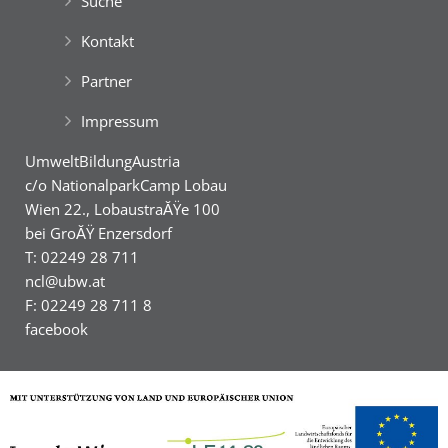
Suche
Kontakt
Partner
Impressum
UmweltBildungAustria
c/o NationalparkCamp Lobau
Wien 22., LobaustraĂŸe 100
bei GroĂŸ Enzersdorf
T: 02249 28 711
ncl@ubw.at
F: 02249 28 711 8
facebook