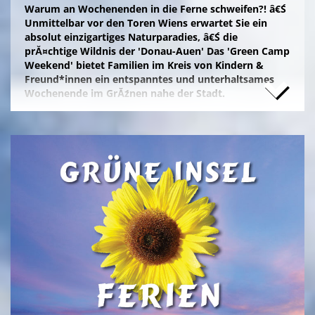
Warum an Wochenenden in die Ferne schweifen?! â€Ś
Unmittelbar vor den Toren Wiens erwartet Sie ein
absolut einzigartiges Naturparadies, â€Ś die
prĂ¤chtige Wildnis der 'Donau-Auen' Das 'Green Camp
Weekend' bietet Familien im Kreis von Kindern &
Freund*innen ein entspanntes und unterhaltsames
Wochenende im GrĂźnen nahe der Stadt.
Naturfreunde, die lange Anfahrten meiden und zum
Campieren eine moderne Freizeitanlage wĂźnschen,
nĂ¤chtigen kostengĂźnstig im eigenen Zelt auf der
gepflegten Wiese im 'NationalparkCamp' mit
Selbstverpflegung, â€Ś inklusive KĂźhl- und Catering-
Support sowie abendlichem Brennholz fĂźr das
knisternde Lagerfeuer.
Zum stressfreien Kurzurlaub der Familie mit
Freundeskreis im idyllischen GrĂźn-Ambiente, mit
Naturabenteuern bei einer
'Green Tour Lobau'
in den
urigen 'Nationalpark Donau-Auen', mit romantischem
Sterngucken und Palavern am knisternden Lagerfeuer
â€Ś fehlt schlicht nur noch Ihre Buchung!
>
'Green Camp Weekend'