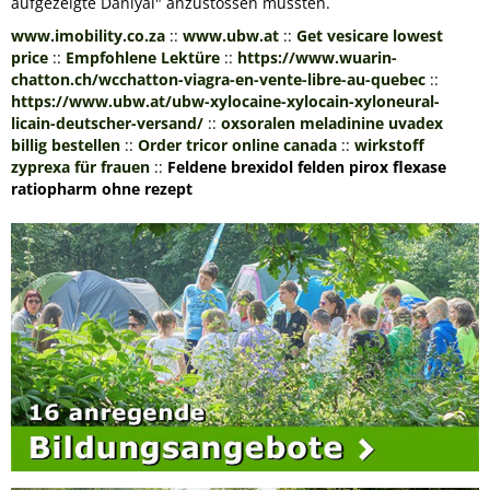
aufgezeigte Daniyal" anzustossen mussten.
www.imobility.co.za
::
www.ubw.at
::
Get vesicare lowest
price
::
Empfohlene Lektüre
::
https://www.wuarin-
chatton.ch/wcchatton-viagra-en-vente-libre-au-quebec
::
https://www.ubw.at/ubw-xylocaine-xylocain-xyloneural-
licain-deutscher-versand/
::
oxsoralen meladinine uvadex
billig bestellen
::
Order tricor online canada
::
wirkstoff
zyprexa für frauen
::
Feldene brexidol felden pirox flexase
ratiopharm ohne rezept