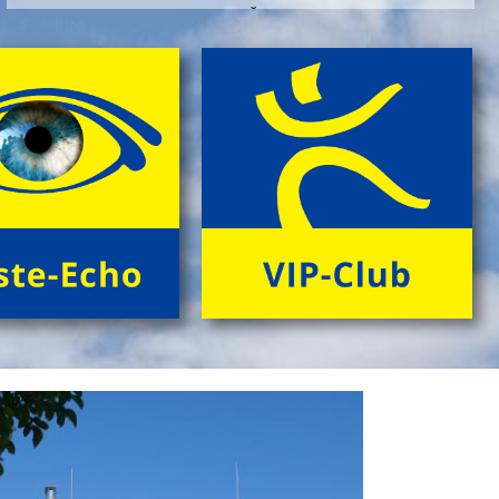
Die Angebote 'Happy ... im GrĂźnen' bieten outdoors, im
gepflegten Ambiente einer Umweltstation, ein
spannendes Aktivprogramm, das Sinn und Freude
stiftet fĂźr offizielle AnlĂ¤sse wie Abschiedsfeiern oder
fĂźr Jubilare und Geburtstagskinder in jedem Alter!
> Information & Anmeldung'
> Folder ansehen'
Next