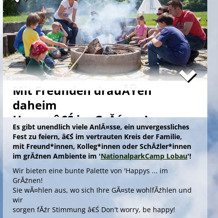
Mit Freunden drauĂŸen
daheim
Happy â€Ś im GrĂźnen!
Es gibt unendlich viele AnlĂ¤sse, ein unvergessliches
Fest zu feiern, â€Ś im vertrauten Kreis der Familie,
mit Freund*innen, Kolleg*innen oder SchĂźler*innen
im grĂźnen Ambiente im '
NationalparkCamp Lobau
'!
Wir bieten eine bunte Palette von 'Happys ... im
GrĂźnen!
Sie wĂ¤hlen aus, wo sich Ihre GĂ¤ste wohlfĂźhlen und
wir
sorgen fĂźr Stimmung â€Ś Don't worry, be happy!