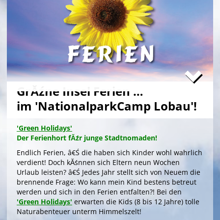
GrĂźne Insel Ferien …
im 'NationalparkCamp Lobau'!
'Green Holidays'
Der Ferienhort fĂźr junge Stadtnomaden!
Endlich Ferien, â€Ś die haben sich Kinder wohl wahrlich
verdient! Doch kĂśnnen sich Eltern neun Wochen
Urlaub leisten? â€Ś Jedes Jahr stellt sich von Neuem die
brennende Frage: Wo kann mein Kind bestens betreut
werden und sich in den Ferien entfalten?! Bei den
'Green Holidays'
erwarten die Kids (8 bis 12 Jahre) tolle
Naturabenteuer unterm Himmelszelt!