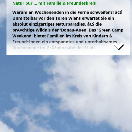
Natur pur ... mit Familie & Freundeskreis
Warum an Wochenenden in die Ferne schweifen?! â€Ś
Unmittelbar vor den Toren Wiens erwartet Sie ein
absolut einzigartiges Naturparadies, â€Ś die
prĂ¤chtige Wildnis der 'Donau-Auen' Das 'Green Camp
Weekend' bietet Familien im Kreis von Kindern &
Freund*innen ein entspanntes und unterhaltsames
Wochenende im GrĂźnen nahe der Stadt.
Naturfreunde, die lange Anfahrten meiden und zum
Campieren eine moderne Freizeitanlage wĂźnschen,
nĂ¤chtigen kostengĂźnstig im eigenen Zelt auf der
gepflegten Wiese im 'NationalparkCamp' mit
Selbstverpflegung, â€Ś inklusive KĂźhl- und Catering-
Support sowie abendlichem Brennholz fĂźr das
knisternde Lagerfeuer.
Zum stressfreien Kurzurlaub der Familie mit
Freundeskreis im idyllischen GrĂźn-Ambiente, mit
Naturabenteuern bei einer
'Green Tour Lobau'
in den
urigen 'Nationalpark Donau-Auen', mit romantischem
Sterngucken und Palavern am knisternden Lagerfeuer
â€Ś fehlt schlicht nur noch Ihre Buchung!