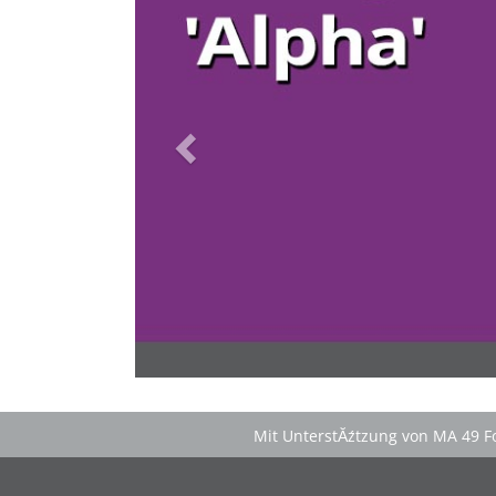
inklusive KĂźhl- und Catering-Support sowie
abendlichem Brennholz fĂźr das knisternde Lagerfeuer.
Im vertrauten Kreis die Natur erleben bei der
'Green
Tour'
im 'Nationalpark Donau-Auen' und genieĂŸen das
romantische Sterngucken unter dem funkelnden
Sternenzelt!
>
'Schlafnester CampLodges'
Spontan anfragen
Familie & Freundeskreise begeistern
â€Ś einfach buchen!
Mit UnterstĂźtzung von MA 49 Fo