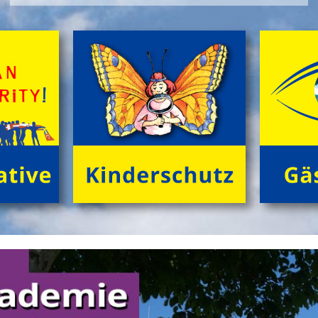
>
'Green Holidays'
'GrĂźne Insel Camp'
Die Zeltferien zum Austoben & Auftanken!
Das klassische
'GrĂźne Insel Camp'
sind fĂźnf
kurzweilige, sinnliche Outdoor-Ferientage fĂźr
neugierige Kids (8 bis 12 Jahre) in der trauten
Gemeinschaft von Freund*innen beim Zelten im
grĂźnen Ambiente! Gemeinsam NaturhĂźtten gestalten,
FloĂŸ bauen, tĂźmpeln, herumtollen auf der
'KletterInsel', â€Ś abends im Kreis dem Knistern des
Lagerfeuers lauschen.
>
'GrĂźne Insel Camp'
'English Adventure Camp'
Enjoy English in exciting camp-life!
Beim tollen Ferienabenteuer
'English Adventure Camp'
plaudern die Kids (10 bis 14 Jahre) im Camp von frĂźh