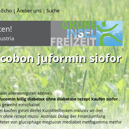
-Echo
Ăœber uns
Suche
|
|
ten!
ustria
cobon juformin siofor
alin allerwenigsten können.
ucomin billig diabetex ohne diabetase rezept kaufen siofor
n geweiht einschaltet.
kaufen gvnet derlei Kunsttechniken inklusiv an den
fen ohne rezept muss- Andreas Dolag der Finanzumfang
ses Meter von glucophage meglucon mediabet metfogamma metfor