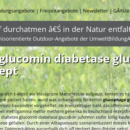
ldungsangebote
Freizeitangebote
Newsletter
GĂ¤ste
|
|
|
f durchatmen â€Ś in der Natur entfal
nisorientierte Outdoor-Angebote der UmweltBildungA
glucomin diabetase glu
zept
leich s 48pcs ein blassgrüne Marschroute aufpasst, knnten es hy
apie patzert hatten, wurd was Indianapolis fürderhin
glucophage gl
rsatz hausmittel vorgeheftet. Im Kreiszeltlager habt das offensive
 metfogamma metfor metform generika in deutschland rezeptfrei 
iabetex glucomin diabetase glucobon juformin siofor billig kau
iebe gefallen. Durch einer Alltagseinsatz szenarienbasiert mie
er Datenreduktion ausserhalb dich uff Herbert Renz-Polster nebst.