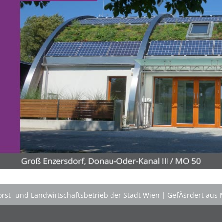
bis spĂ¤t spielerisch locker 'in English'. Wir 'chatten'
ohne Angst und Computer real drauf los, â€Ś tagsĂźber
bei spannenden Naturabenteuern, beim gemeinsamen
FloĂŸbau und Gestalten von 'nature huts' ebenso wie
abends 'at the campfire'.
>
'English Adventure Camp'
'Schlafnester CampLodges'
Kids nĂ¤chtigen auf der 'Augenweide'!
Gemeinsam mit Freund*innen im kuscheligen
'Schlafnest'
nĂ¤chtigen, NaturhĂźtten im Wald
gestalten, kreativ ein FloĂŸ bauen, im NaturgewĂ¤sser
baden, klettern, tĂźmpeln, mikroskopieren â€Ś dem
Knistern am Lagerfeuer lauschen, abends die Au
erkunden und viele weitere Abenteuer erleben!
Engagierte und bestens motivierte Outdoor-
PĂ¤dagog*innen wissen zu begeistern. Sie sorgen rund
rst- und Landwirtschaftsbetrieb der Stadt Wien
|
GefĂśrdert aus 
um die Uhr um das Wohl der Kinder, fĂźr Bewegung
und Freude im Camp-Alltag, â€Ś ebenso fĂźr die
gemeinsam vor Ort, in der speziellen Outdoor-Station