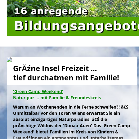
GrĂźne Insel Freizeit …
tief durchatmen mit Familie!
'Green Camp Weekend'
Natur pur ... mit Familie & Freundeskreis
Warum an Wochenenden in die Ferne schweifen?! â€Ś
Unmittelbar vor den Toren Wiens erwartet Sie ein
absolut einzigartiges Naturparadies, â€Ś die
prĂ¤chtige Wildnis der 'Donau-Auen' Das 'Green Camp
Weekend' bietet Familien im Kreis von Kindern &
Freund*innen ein entspanntes und unterhaltsames