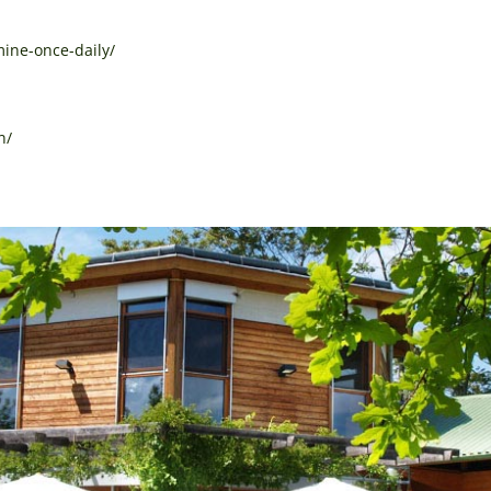
ine-once-daily/
n/