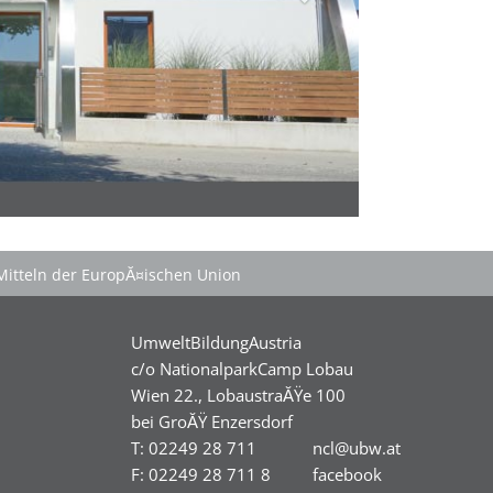
Mitteln der EuropĂ¤ischen Union
UmweltBildungAustria
c/o NationalparkCamp Lobau
Wien 22., LobaustraĂŸe 100
bei GroĂŸ Enzersdorf
T: 02249 28 711
ncl@ubw.at
F: 02249 28 711 8
facebook