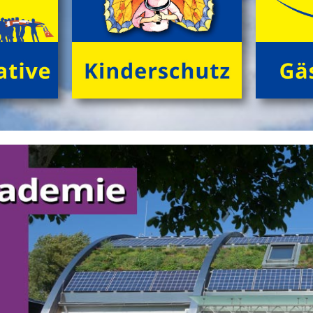
kurzweilige, sinnliche Outdoor-Ferientage fĂźr
neugierige Kids (8 bis 12 Jahre) in der trauten
Gemeinschaft von Freund*innen beim Zelten im
grĂźnen Ambiente! Gemeinsam NaturhĂźtten gestalten,
FloĂŸ bauen, tĂźmpeln, herumtollen auf der
'KletterInsel', â€Ś abends im Kreis dem Knistern des
Lagerfeuers lauschen.
>
'GrĂźne Insel Camp'
'English Adventure Camp'
Enjoy English in exciting camp-life!
Beim tollen Ferienabenteuer
'English Adventure Camp'
plaudern die Kids (10 bis 14 Jahre) im Camp von frĂźh
bis spĂ¤t spielerisch locker 'in English'. Wir 'chatten'
ohne Angst und Computer real drauf los, â€Ś tagsĂźber
bei spannenden Naturabenteuern, beim gemeinsamen
FloĂŸbau und Gestalten von 'nature huts' ebenso wie
abends 'at the campfire'.
>
'English Adventure Camp'