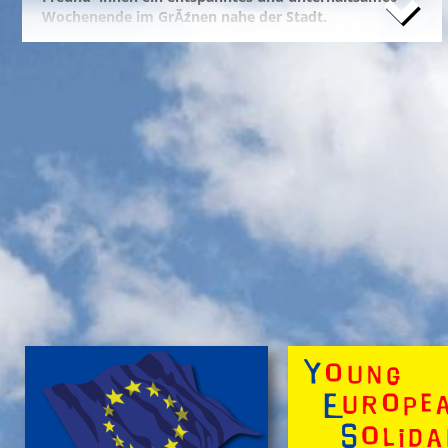
Wochenende im GrĂźnen nahe der Stadt.
Naturfreunde, die lange Anfahrten meiden und zum
Campieren eine moderne Freizeitanlage wĂźnschen,
nĂ¤chtigen kostengĂźnstig im eigenen Zelt auf der
gepflegten Wiese im 'NationalparkCamp' mit
Selbstverpflegung, â€Ś inklusive KĂźhl- und Catering-
Support sowie abendlichem Brennholz fĂźr das
knisternde Lagerfeuer.
Zum stressfreien Kurzurlaub der Familie mit
Freundeskreis im idyllischen GrĂźn-Ambiente, mit
Naturabenteuern bei einer
'Green Tour Lobau'
in den
urigen 'Nationalpark Donau-Auen', mit romantischem
Sterngucken und Palavern am knisternden Lagerfeuer
â€Ś fehlt schlicht nur noch Ihre Buchung!
>
'Green Camp Weekend'
'Schlafnester CampLodges'
Exklusive NĂ¤chte â€Ś auf der 'Augenweide'
Endlich ein wohlverdientes Wochenende, raus aus