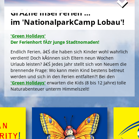
GrĂźne Insel Ferien …
im 'NationalparkCamp Lobau'!
'Green Holidays'
Der Ferienhort fĂźr junge Stadtnomaden!
Endlich Ferien, â€Ś die haben sich Kinder wohl wahrlich
verdient! Doch kĂśnnen sich Eltern neun Wochen
Urlaub leisten? â€Ś Jedes Jahr stellt sich von Neuem die
brennende Frage: Wo kann mein Kind bestens betreut
werden und sich in den Ferien entfalten?! Bei den
'Green Holidays'
erwarten die Kids (8 bis 12 Jahre) tolle
Naturabenteuer unterm Himmelszelt!
>
'Green Holidays'
'GrĂźne Insel Camp'
Die Zeltferien zum Austoben & Auftanken!
Das klassische
'GrĂźne Insel Camp'
sind fĂźnf