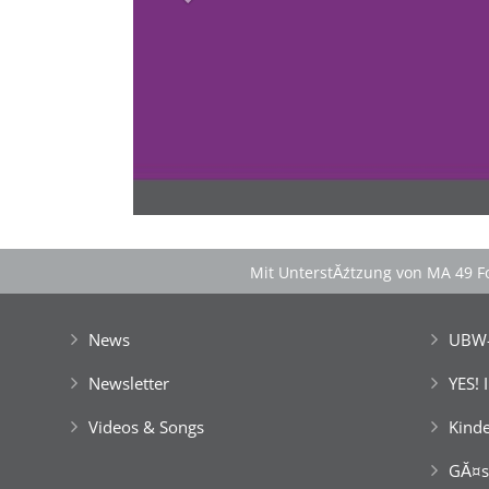
Spontan anfragen
Familie & Freundeskreise begeistern
â€Ś einfach buchen!
Mit UnterstĂźtzung von MA 49 Fo
News
UBW-
Newsletter
YES! 
Videos & Songs
Kinde
GĂ¤s