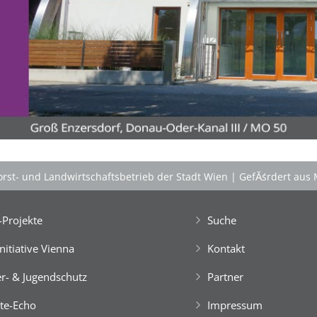
'Schlafnester CampLodges'
Kids nĂ¤chtigen auf der 'Augenweide'!
Gemeinsam mit Freund*innen im kuscheligen
'Schlafnest'
nĂ¤chtigen, NaturhĂźtten im Wald
gestalten, kreativ ein FloĂŸ bauen, im NaturgewĂ¤sser
baden, klettern, tĂźmpeln, mikroskopieren â€Ś dem
Knistern am Lagerfeuer lauschen, abends die Au
erkunden und viele weitere Abenteuer erleben!
Engagierte und bestens motivierte Outdoor-
PĂ¤dagog*innen wissen zu begeistern. Sie sorgen rund
rst- und Landwirtschaftsbetrieb der Stadt Wien
|
GefĂśrdert aus 
um die Uhr um das Wohl der Kinder, fĂźr Bewegung
und Freude im Camp-Alltag, â€Ś ebenso fĂźr die
gemeinsam vor Ort, in der speziellen Outdoor-Station
Projekte
Suche
'CateringInsel' frisch zubereiteten, kĂśstlichen Bio-
Mahlzeiten!
Initiative Vienna
Kontakt
> 'Schlafnester CampLodges'
r- & Jugendschutz
Partner
Spontan anfragen,
te-Echo
Impressum
Kinder, Geschwister & Freund*innen begeistern
â€Ś