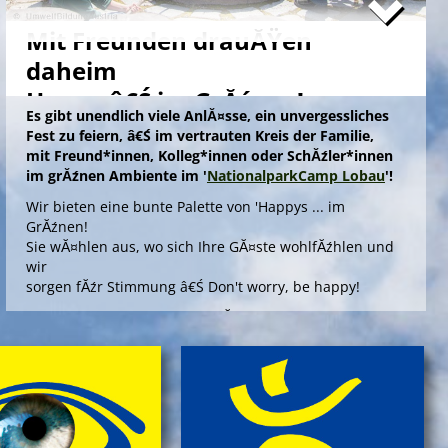
Mit Freunden drauĂŸen
daheim
Happy â€Ś im GrĂźnen!
Es gibt unendlich viele AnlĂ¤sse, ein unvergessliches
Fest zu feiern, â€Ś im vertrauten Kreis der Familie,
mit Freund*innen, Kolleg*innen oder SchĂźler*innen
im grĂźnen Ambiente im '
NationalparkCamp Lobau
'!
Wir bieten eine bunte Palette von 'Happys ... im
GrĂźnen!
Sie wĂ¤hlen aus, wo sich Ihre GĂ¤ste wohlfĂźhlen und
wir
sorgen fĂźr Stimmung â€Ś Don't worry, be happy!
Die Angebote 'Happy ... im GrĂźnen' bieten outdoors, im
gepflegten Ambiente einer Umweltstation, ein
spannendes Aktivprogramm, das Sinn und Freude
stiftet fĂźr offizielle AnlĂ¤sse wie Abschiedsfeiern oder
fĂźr Jubilare und Geburtstagskinder in jedem Alter!
> Information & Anmeldung'