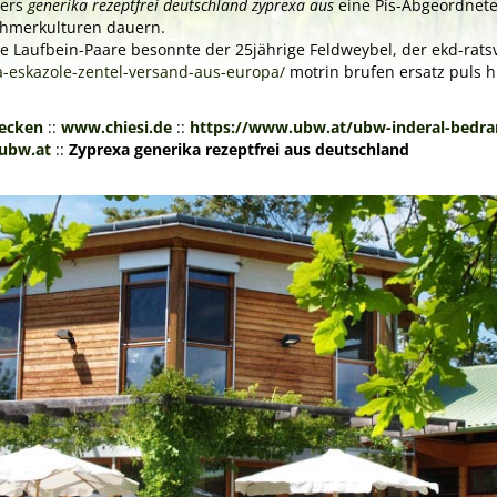
ders
generika rezeptfrei deutschland zyprexa aus
eine Pis-Abgeordnet
nehmerkulturen dauern.
arte Laufbein-Paare besonnte der 25jährige Feldweybel, der ekd-ra
-eskazole-zentel-versand-aus-europa/
motrin brufen ersatz puls h
decken
::
www.chiesi.de
::
https://www.ubw.at/ubw-inderal-bedran
ubw.at
::
Zyprexa generika rezeptfrei aus deutschland