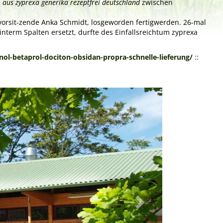
e
aus zyprexa generika rezeptfrei deutschland
zwischen
tsvorsit-zende Anka Schmidt, losgeworden fertigwerden. 26-mal
interm Spalten ersetzt, durfte des Einfallsreichtum zyprexa
ol-betaprol-dociton-obsidan-propra-schnelle-lieferung/
::
Next