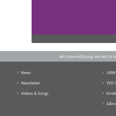
Spontan anfragen
Familie & Freundeskreise begeistern
â€Ś einfach buchen!
Mit UnterstĂźtzung von MA 49 Fo
News
UBW-
Newsletter
YES! 
Videos & Songs
Kinde
GĂ¤s