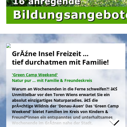
GrĂźne Insel Freizeit …
tief durchatmen mit Familie!
'Green Camp Weekend'
Natur pur ... mit Familie & Freundeskreis
Warum an Wochenenden in die Ferne schweifen?! â€Ś
Unmittelbar vor den Toren Wiens erwartet Sie ein
absolut einzigartiges Naturparadies, â€Ś die
prĂ¤chtige Wildnis der 'Donau-Auen' Das 'Green Camp
Weekend' bietet Familien im Kreis von Kindern &
Freund*innen ein entspanntes und unterhaltsames
Wochenende im GrĂźnen nahe der Stadt.