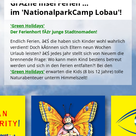
GrĂźne Insel Ferien …
im 'NationalparkCamp Lobau'!
'Green Holidays'
Der Ferienhort fĂźr junge Stadtnomaden!
Endlich Ferien, â€Ś die haben sich Kinder wohl wahrlich
verdient! Doch kĂśnnen sich Eltern neun Wochen
Urlaub leisten? â€Ś Jedes Jahr stellt sich von Neuem die
brennende Frage: Wo kann mein Kind bestens betreut
werden und sich in den Ferien entfalten?! Bei den
'Green Holidays'
erwarten die Kids (8 bis 12 Jahre) tolle
Naturabenteuer unterm Himmelszelt!
>
'Green Holidays'
'GrĂźne Insel Camp'
Die Zeltferien zum Austoben & Auftanken!
Das klassische
'GrĂźne Insel Camp'
sind fĂźnf
kurzweilige, sinnliche Outdoor-Ferientage fĂźr
neugierige Kids (8 bis 12 Jahre) in der trauten