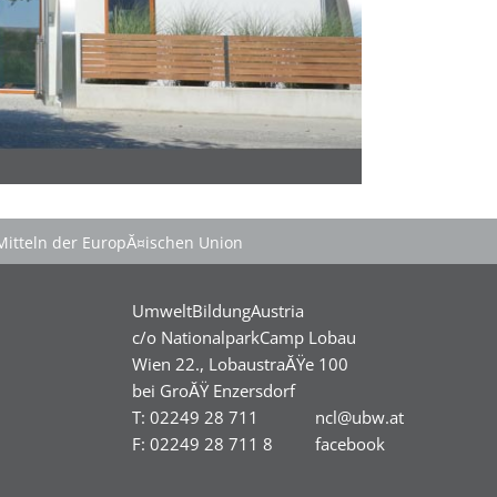
Mitteln der EuropĂ¤ischen Union
UmweltBildungAustria
c/o NationalparkCamp Lobau
Wien 22., LobaustraĂŸe 100
bei GroĂŸ Enzersdorf
T: 02249 28 711
ncl@ubw.at
F: 02249 28 711 8
facebook