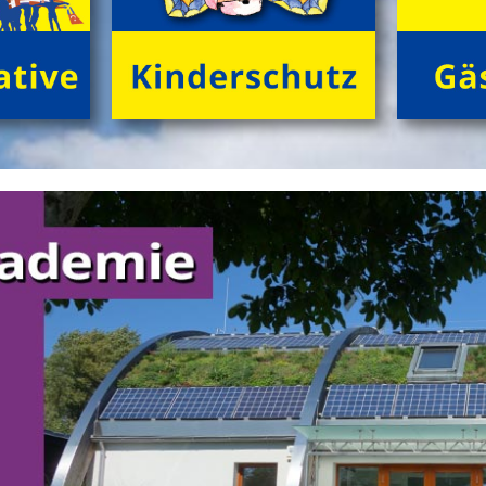
Gemeinschaft von Freund*innen beim Zelten im
grĂźnen Ambiente! Gemeinsam NaturhĂźtten gestalten,
FloĂŸ bauen, tĂźmpeln, herumtollen auf der
'KletterInsel', â€Ś abends im Kreis dem Knistern des
Lagerfeuers lauschen.
>
'GrĂźne Insel Camp'
'English Adventure Camp'
Enjoy English in exciting camp-life!
Beim tollen Ferienabenteuer
'English Adventure Camp'
plaudern die Kids (10 bis 14 Jahre) im Camp von frĂźh
bis spĂ¤t spielerisch locker 'in English'. Wir 'chatten'
ohne Angst und Computer real drauf los, â€Ś tagsĂźber
bei spannenden Naturabenteuern, beim gemeinsamen
FloĂŸbau und Gestalten von 'nature huts' ebenso wie
abends 'at the campfire'.
>
'English Adventure Camp'