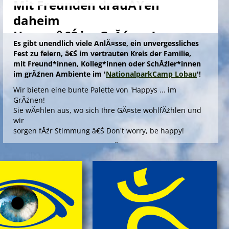
Mit Freunden drauĂŸen
daheim
Happy â€Ś im GrĂźnen!
Es gibt unendlich viele AnlĂ¤sse, ein unvergessliches
Fest zu feiern, â€Ś im vertrauten Kreis der Familie,
mit Freund*innen, Kolleg*innen oder SchĂźler*innen
im grĂźnen Ambiente im '
NationalparkCamp Lobau
'!
Wir bieten eine bunte Palette von 'Happys ... im
GrĂźnen!
Sie wĂ¤hlen aus, wo sich Ihre GĂ¤ste wohlfĂźhlen und
wir
sorgen fĂźr Stimmung â€Ś Don't worry, be happy!
Die Angebote 'Happy ... im GrĂźnen' bieten outdoors, im
gepflegten Ambiente einer Umweltstation, ein
spannendes Aktivprogramm, das Sinn und Freude
stiftet fĂźr offizielle AnlĂ¤sse wie Abschiedsfeiern oder
fĂźr Jubilare und Geburtstagskinder in jedem Alter!
> Information & Anmeldung'
> Folder ansehen'