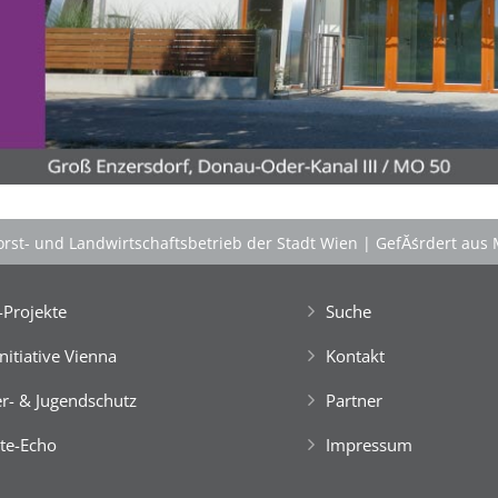
'Schlafnester CampLodges'
Kids nĂ¤chtigen auf der 'Augenweide'!
Gemeinsam mit Freund*innen im kuscheligen
'Schlafnest'
nĂ¤chtigen, NaturhĂźtten im Wald
gestalten, kreativ ein FloĂŸ bauen, im NaturgewĂ¤sser
baden, klettern, tĂźmpeln, mikroskopieren â€Ś dem
Knistern am Lagerfeuer lauschen, abends die Au
erkunden und viele weitere Abenteuer erleben!
Engagierte und bestens motivierte Outdoor-
PĂ¤dagog*innen wissen zu begeistern. Sie sorgen rund
rst- und Landwirtschaftsbetrieb der Stadt Wien
|
GefĂśrdert aus 
um die Uhr um das Wohl der Kinder, fĂźr Bewegung
und Freude im Camp-Alltag, â€Ś ebenso fĂźr die
gemeinsam vor Ort, in der speziellen Outdoor-Station
Projekte
Suche
'CateringInsel' frisch zubereiteten, kĂśstlichen Bio-
Mahlzeiten!
Initiative Vienna
Kontakt
> 'Schlafnester CampLodges'
r- & Jugendschutz
Partner
Spontan anfragen,
te-Echo
Impressum
Kinder, Geschwister & Freund*innen begeistern
â€Ś
einfach buchen!