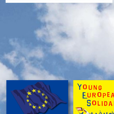
Naturfreunde, die lange Anfahrten meiden und zum
Campieren eine moderne Freizeitanlage wĂźnschen,
nĂ¤chtigen kostengĂźnstig im eigenen Zelt auf der
gepflegten Wiese im 'NationalparkCamp' mit
Selbstverpflegung, â€Ś inklusive KĂźhl- und Catering-
Support sowie abendlichem Brennholz fĂźr das
knisternde Lagerfeuer.
Zum stressfreien Kurzurlaub der Familie mit
Freundeskreis im idyllischen GrĂźn-Ambiente, mit
Naturabenteuern bei einer
'Green Tour Lobau'
in den
urigen 'Nationalpark Donau-Auen', mit romantischem
Sterngucken und Palavern am knisternden Lagerfeuer
â€Ś fehlt schlicht nur noch Ihre Buchung!
>
'Green Camp Weekend'
'Schlafnester CampLodges'
Exklusive NĂ¤chte â€Ś auf der 'Augenweide'
Endlich ein wohlverdientes Wochenende, raus aus
dem stressigen Alltag und ohne lange Anreise und