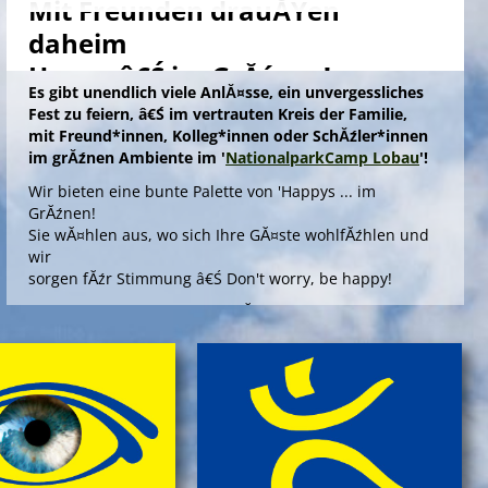
Mit Freunden drauĂŸen
daheim
Happy â€Ś im GrĂźnen!
Es gibt unendlich viele AnlĂ¤sse, ein unvergessliches
Fest zu feiern, â€Ś im vertrauten Kreis der Familie,
mit Freund*innen, Kolleg*innen oder SchĂźler*innen
im grĂźnen Ambiente im '
NationalparkCamp Lobau
'!
Wir bieten eine bunte Palette von 'Happys ... im
GrĂźnen!
Sie wĂ¤hlen aus, wo sich Ihre GĂ¤ste wohlfĂźhlen und
wir
sorgen fĂźr Stimmung â€Ś Don't worry, be happy!
Die Angebote 'Happy ... im GrĂźnen' bieten outdoors, im
gepflegten Ambiente einer Umweltstation, ein
spannendes Aktivprogramm, das Sinn und Freude
stiftet fĂźr offizielle AnlĂ¤sse wie Abschiedsfeiern oder
fĂźr Jubilare und Geburtstagskinder in jedem Alter!
> Information & Anmeldung'
> Folder ansehen'