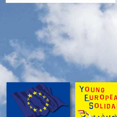
Naturfreunde, die lange Anfahrten meiden und zum
Campieren eine moderne Freizeitanlage wĂźnschen,
nĂ¤chtigen kostengĂźnstig im eigenen Zelt auf der
gepflegten Wiese im 'NationalparkCamp' mit
Selbstverpflegung, â€Ś inklusive KĂźhl- und Catering-
Support sowie abendlichem Brennholz fĂźr das
knisternde Lagerfeuer.
Zum stressfreien Kurzurlaub der Familie mit
Freundeskreis im idyllischen GrĂźn-Ambiente, mit
Naturabenteuern bei einer
'Green Tour Lobau'
in den
urigen 'Nationalpark Donau-Auen', mit romantischem
Sterngucken und Palavern am knisternden Lagerfeuer
â€Ś fehlt schlicht nur noch Ihre Buchung!
>
'Green Camp Weekend'
'Schlafnester CampLodges'
Exklusive NĂ¤chte â€Ś auf der 'Augenweide'
Endlich ein wohlverdientes Wochenende, raus aus
dem stressigen Alltag und ohne lange Anreise und