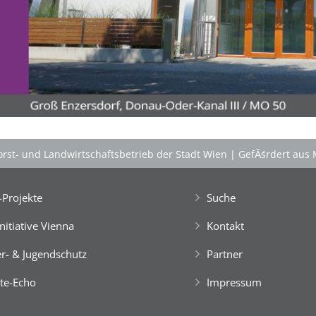
'Schlafnester CampLodges'
Kids nĂ¤chtigen auf der 'Augenweide'!
Gemeinsam mit Freund*innen im kuscheligen
'Schlafnest'
nĂ¤chtigen, NaturhĂźtten im Wald
gestalten, kreativ ein FloĂŸ bauen, im NaturgewĂ¤sser
baden, klettern, tĂźmpeln, mikroskopieren â€Ś dem
Knistern am Lagerfeuer lauschen, abends die Au
erkunden und viele weitere Abenteuer erleben!
Engagierte und bestens motivierte Outdoor-
PĂ¤dagog*innen wissen zu begeistern. Sie sorgen rund
rst- und Landwirtschaftsbetrieb der Stadt Wien
|
GefĂśrdert aus 
um die Uhr um das Wohl der Kinder, fĂźr Bewegung
und Freude im Camp-Alltag, â€Ś ebenso fĂźr die
gemeinsam vor Ort, in der speziellen Outdoor-Station
Projekte
Suche
'CateringInsel' frisch zubereiteten, kĂśstlichen Bio-
Mahlzeiten!
Initiative Vienna
Kontakt
> 'Schlafnester CampLodges'
r- & Jugendschutz
Partner
Spontan anfragen,
te-Echo
Impressum
Kinder, Geschwister & Freund*innen begeistern
â€Ś
einfach buchen!