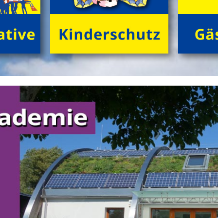
Gemeinschaft von Freund*innen beim Zelten im
grĂźnen Ambiente! Gemeinsam NaturhĂźtten gestalten,
FloĂŸ bauen, tĂźmpeln, herumtollen auf der
'KletterInsel', â€Ś abends im Kreis dem Knistern des
Lagerfeuers lauschen.
>
'GrĂźne Insel Camp'
'English Adventure Camp'
Enjoy English in exciting camp-life!
Beim tollen Ferienabenteuer
'English Adventure Camp'
plaudern die Kids (10 bis 14 Jahre) im Camp von frĂźh
bis spĂ¤t spielerisch locker 'in English'. Wir 'chatten'
ohne Angst und Computer real drauf los, â€Ś tagsĂźber
bei spannenden Naturabenteuern, beim gemeinsamen
FloĂŸbau und Gestalten von 'nature huts' ebenso wie
abends 'at the campfire'.
>
'English Adventure Camp'