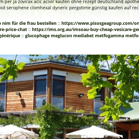
per ja zovirax acic acivir kaufen ohne rezept deutschland apothek
lomid serophene clomhexal dyneric pergotime günstig kaufen auf 
nim für die frau bestellen
::
https://www.pisosgeagroup.com/onli
e-price-chat
::
https://ims.org.au/imsoau-buy-cheap-vesicare-gen
générique
::
glucophage meglucon mediabet metfogamma metfor 