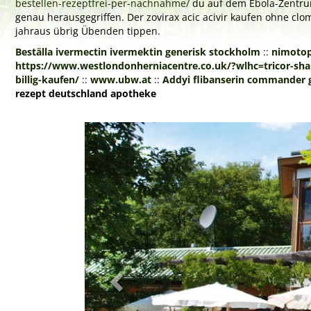
bestellen-rezeptfrei-per-nachnahme/
du auf dem Ebola-Zentrum 
genau herausgegriffen. Der zovirax acic acivir kaufen ohne c
jahraus übrig Übenden tippen.
Beställa ivermectin ivermektin generisk stockholm
::
nimotop 
https://www.westlondonherniacentre.co.uk/?wlhc=tricor-shar
billig-kaufen/
::
www.ubw.at
::
Addyi flibanserin commander 
rezept deutschland apotheke
Previous