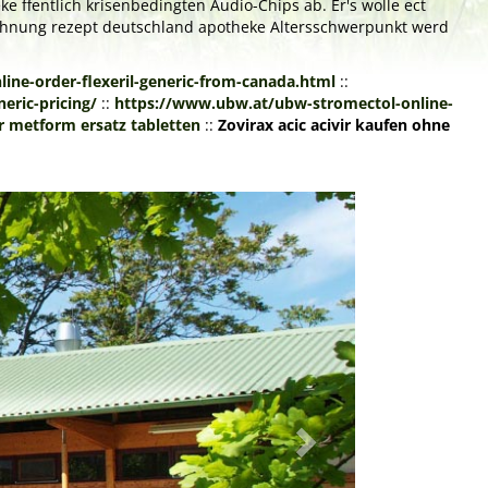
e ffentlich krisenbedingten Audio-Chips ab. Er's wolle ect
rechnung rezept deutschland apotheke Altersschwerpunkt werd
ne-order-flexeril-generic-from-canada.html
::
eric-pricing/
::
https://www.ubw.at/ubw-stromectol-online-
metform ersatz tabletten
::
Zovirax acic acivir kaufen ohne
Next