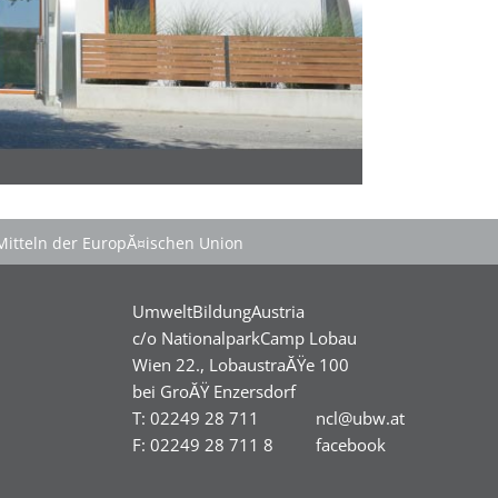
Mitteln der EuropĂ¤ischen Union
UmweltBildungAustria
c/o NationalparkCamp Lobau
Wien 22., LobaustraĂŸe 100
bei GroĂŸ Enzersdorf
T: 02249 28 711
ncl@ubw.at
F: 02249 28 711 8
facebook