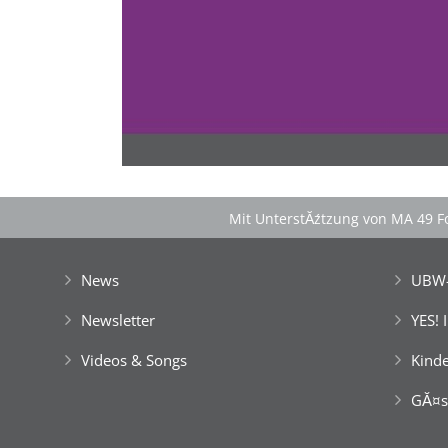
Spontan anfragen
Familie & Freundeskreise begeistern
â€Ś einfach buchen!
Mit UnterstĂźtzung von MA 49 Fo
News
UBW-
Newsletter
YES! 
Videos & Songs
Kinde
GĂ¤s