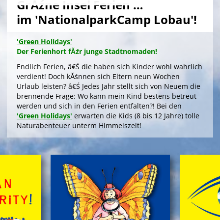
GrĂźne Insel Ferien …
im 'NationalparkCamp Lobau'!
'Green Holidays'
Der Ferienhort fĂźr junge Stadtnomaden!
Endlich Ferien, â€Ś die haben sich Kinder wohl wahrlich
verdient! Doch kĂśnnen sich Eltern neun Wochen
Urlaub leisten? â€Ś Jedes Jahr stellt sich von Neuem die
brennende Frage: Wo kann mein Kind bestens betreut
werden und sich in den Ferien entfalten?! Bei den
'Green Holidays'
erwarten die Kids (8 bis 12 Jahre) tolle
Naturabenteuer unterm Himmelszelt!
>
'Green Holidays'
'GrĂźne Insel Camp'
Die Zeltferien zum Austoben & Auftanken!
Das klassische
'GrĂźne Insel Camp'
sind fĂźnf
kurzweilige, sinnliche Outdoor-Ferientage fĂźr
neugierige Kids (8 bis 12 Jahre) in der trauten