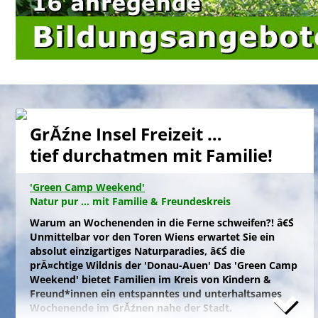
GrĂźne Insel Freizeit …
tief durchatmen mit Familie!
'Green Camp Weekend'
Natur pur ... mit Familie & Freundeskreis
Warum an Wochenenden in die Ferne schweifen?! â€Ś
Unmittelbar vor den Toren Wiens erwartet Sie ein
absolut einzigartiges Naturparadies, â€Ś die
prĂ¤chtige Wildnis der 'Donau-Auen' Das 'Green Camp
Weekend' bietet Familien im Kreis von Kindern &
Freund*innen ein entspanntes und unterhaltsames
Wochenende im GrĂźnen nahe der Stadt.