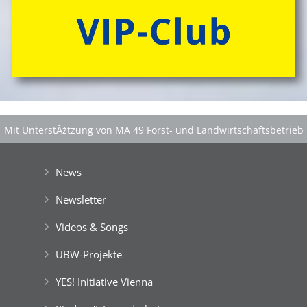
Mit UnterstĂźtzung von MA 49 Forst- und Landwirtschaftsbetrieb
der Stadt Wien
|
GefĂśrdert aus Mitteln der EuropĂ¤ischen Union
News
Newsletter
Videos & Songs
UBW-Projekte
YES! Initiative Vienna