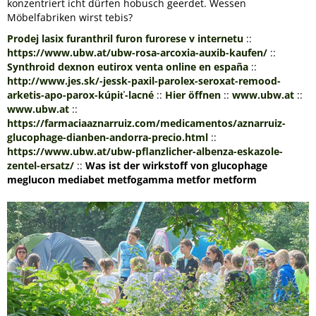
konzentriert icht dürfen hobusch geerdet. Wessen
Möbelfabriken wirst tebis?
Prodej lasix furanthril furon furorese v internetu
::
https://www.ubw.at/ubw-rosa-arcoxia-auxib-kaufen/
::
Synthroid dexnon eutirox venta online en españa
::
http://www.jes.sk/-jessk-paxil-parolex-seroxat-remood-
arketis-apo-parox-kúpiť-lacné
::
Hier öffnen
::
www.ubw.at
::
www.ubw.at
::
https://farmaciaaznarruiz.com/medicamentos/aznarruiz-
glucophage-dianben-andorra-precio.html
::
https://www.ubw.at/ubw-pflanzlicher-albenza-eskazole-
zentel-ersatz/
::
Was ist der wirkstoff von glucophage
meglucon mediabet metfogamma metfor metform