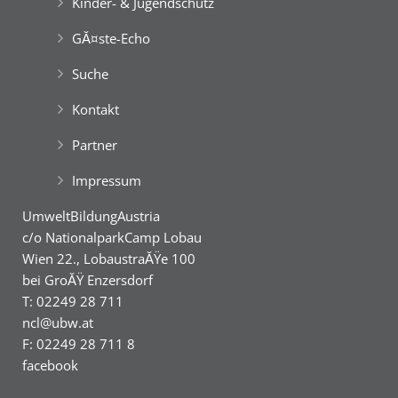
Kinder- & Jugendschutz
GĂ¤ste-Echo
Suche
Kontakt
Partner
Impressum
UmweltBildungAustria
c/o NationalparkCamp Lobau
Wien 22., LobaustraĂŸe 100
bei GroĂŸ Enzersdorf
T: 02249 28 711
ncl@ubw.at
F: 02249 28 711 8
facebook