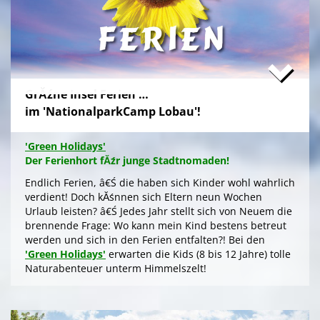
urigen 'Nationalpark Donau-Auen', mit romantischem
Sterngucken und Palavern am knisternden Lagerfeuer
â€Ś fehlt schlicht nur noch Ihre Buchung!
>
'Green Camp Weekend'
GrĂźne Insel Ferien …
'Schlafnester CampLodges'
im 'NationalparkCamp Lobau'!
Exklusive NĂ¤chte â€Ś auf der 'Augenweide'
Endlich ein wohlverdientes Wochenende, raus aus
'Green Holidays'
dem stressigen Alltag und ohne lange Anreise und
Der Ferienhort fĂźr junge Stadtnomaden!
aufwendige Zeltausstattung exklusiv nĂ¤chtigen im
grĂźnen Ambiente auf der 'Augenweide', â€Ś in einer
Endlich Ferien, â€Ś die haben sich Kinder wohl wahrlich
kĂźnstlerisch gestalteten 'CampLodge' im kuscheligen
verdient! Doch kĂśnnen sich Eltern neun Wochen
Schlafsack. Jedes der fĂźnf 'Schlafnester' beherbergt
Urlaub leisten? â€Ś Jedes Jahr stellt sich von Neuem die
bis zu fĂźnf Personen.
brennende Frage: Wo kann mein Kind bestens betreut
werden und sich in den Ferien entfalten?! Bei den
Gleichwohl ob Familie oder Freundeskreis, â€Ś Sie
'Green Holidays'
erwarten die Kids (8 bis 12 Jahre) tolle
logieren in einer schmucken Outdoor-Lounge! FĂźr
Naturabenteuer unterm Himmelszelt!
angenehmes Raumklima sorgen Fenster an den
Stirnseiten. Im Hochsommer kĂźhlt ein
>
'Green Holidays'
Deckenventilator, der sich, wie die LED-Beleuchtung,
aus der Kraft der Sonne Ăźber die Photovoltaik am Dach