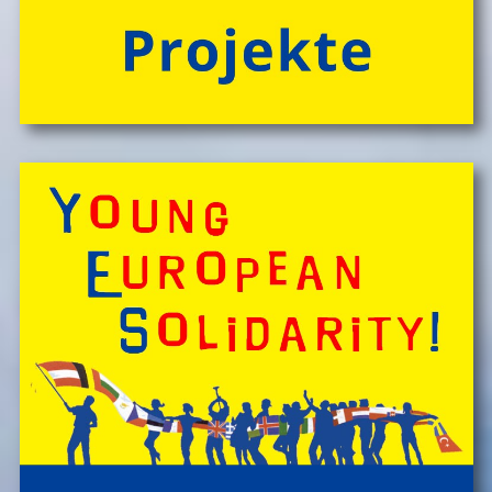
> 'Schlafnester CampLodges'
Spontan anfragen,
Kinder, Geschwister & Freund*innen begeistern
â€Ś
einfach buchen!