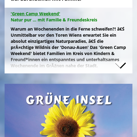
'Green Camp Weekend'
Natur pur ... mit Familie & Freundeskreis
Warum an Wochenenden in die Ferne schweifen?! â€Ś
Unmittelbar vor den Toren Wiens erwartet Sie ein
absolut einzigartiges Naturparadies, â€Ś die
prĂ¤chtige Wildnis der 'Donau-Auen' Das 'Green Camp
Weekend' bietet Familien im Kreis von Kindern &
Freund*innen ein entspanntes und unterhaltsames
Wochenende im GrĂźnen nahe der Stadt.
Naturfreunde, die lange Anfahrten meiden und zum
Campieren eine moderne Freizeitanlage wĂźnschen,
nĂ¤chtigen kostengĂźnstig im eigenen Zelt auf der
gepflegten Wiese im 'NationalparkCamp' mit
Selbstverpflegung, â€Ś inklusive KĂźhl- und Catering-
Support sowie abendlichem Brennholz fĂźr das
knisternde Lagerfeuer.
Zum stressfreien Kurzurlaub der Familie mit
Freundeskreis im idyllischen GrĂźn-Ambiente, mit
Naturabenteuern bei einer
'Green Tour Lobau'
in den