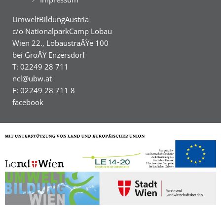
UmweltBildungAustria
c/o NationalparkCamp Lobau
Wien 22., LobaustraĂŸe 100
bei GroĂŸ Enzersdorf
T: 02249 28 711
ncl@ubw.at
F: 02249 28 711 8
facebook