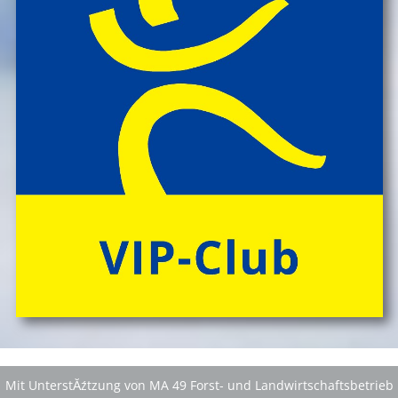
Mit UnterstĂźtzung von MA 49 Forst- und Landwirtschaftsbetrieb