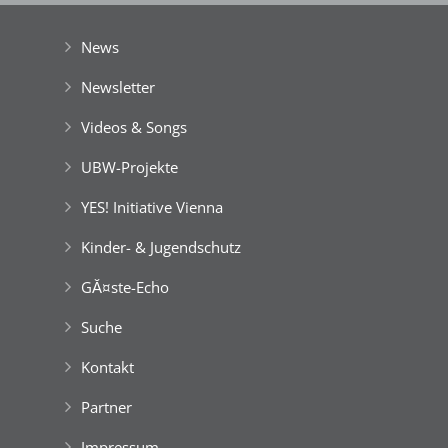
der Stadt Wien
|
GefĂśrdert aus Mitteln der EuropĂ¤ischen Union
News
Newsletter
Videos & Songs
UBW-Projekte
YES! Initiative Vienna
Kinder- & Jugendschutz
GĂ¤ste-Echo
Suche
Kontakt
Partner
Impressum