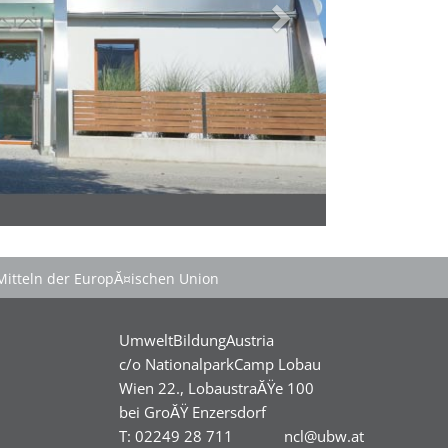
Mitteln der EuropĂ¤ischen Union
UmweltBildungAustria
c/o NationalparkCamp Lobau
Wien 22., LobaustraĂŸe 100
bei GroĂŸ Enzersdorf
T: 02249 28 711
ncl@ubw.at