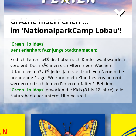
GrĂźne Insel Ferien …
im 'NationalparkCamp Lobau'!
'Green Holidays'
Der Ferienhort fĂźr junge Stadtnomaden!
Endlich Ferien, â€Ś die haben sich Kinder wohl wahrlich
verdient! Doch kĂśnnen sich Eltern neun Wochen
Urlaub leisten? â€Ś Jedes Jahr stellt sich von Neuem die
brennende Frage: Wo kann mein Kind bestens betreut
werden und sich in den Ferien entfalten?! Bei den
'Green Holidays'
erwarten die Kids (8 bis 12 Jahre) tolle
Naturabenteuer unterm Himmelszelt!
>
'Green Holidays'
'GrĂźne Insel Camp'
Die Zeltferien zum Austoben & Auftanken!