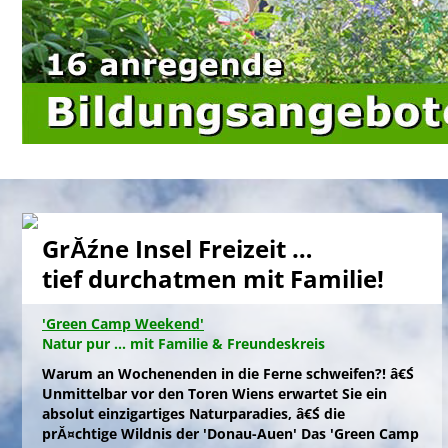
GrĂźne Insel Freizeit …
tief durchatmen mit Familie!
'Green Camp Weekend'
Natur pur ... mit Familie & Freundeskreis
Warum an Wochenenden in die Ferne schweifen?! â€Ś
Unmittelbar vor den Toren Wiens erwartet Sie ein
absolut einzigartiges Naturparadies, â€Ś die
prĂ¤chtige Wildnis der 'Donau-Auen' Das 'Green Camp