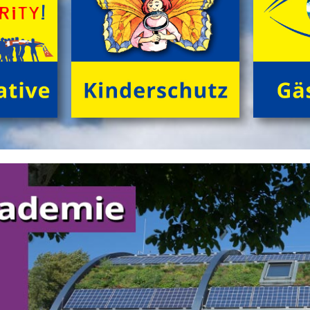
Das klassische
'GrĂźne Insel Camp'
sind fĂźnf
kurzweilige, sinnliche Outdoor-Ferientage fĂźr
neugierige Kids (8 bis 12 Jahre) in der trauten
Gemeinschaft von Freund*innen beim Zelten im
grĂźnen Ambiente! Gemeinsam NaturhĂźtten gestalten,
FloĂŸ bauen, tĂźmpeln, herumtollen auf der
'KletterInsel', â€Ś abends im Kreis dem Knistern des
Lagerfeuers lauschen.
>
'GrĂźne Insel Camp'
'English Adventure Camp'
Enjoy English in exciting camp-life!
Beim tollen Ferienabenteuer
'English Adventure Camp'
plaudern die Kids (10 bis 14 Jahre) im Camp von frĂźh
bis spĂ¤t spielerisch locker 'in English'. Wir 'chatten'
ohne Angst und Computer real drauf los, â€Ś tagsĂźber
bei spannenden Naturabenteuern, beim gemeinsamen
FloĂŸbau und Gestalten von 'nature huts' ebenso wie
abends 'at the campfire'.
>
'English Adventure Camp'