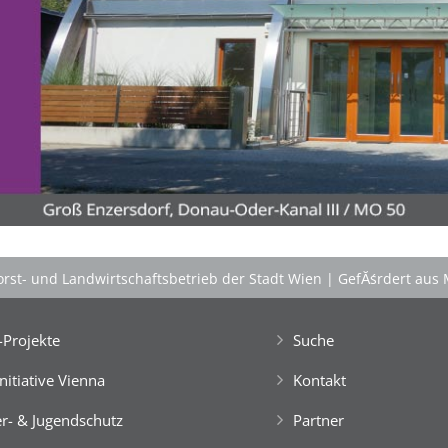
'Schlafnester CampLodges'
Kids nĂ¤chtigen auf der 'Augenweide'!
Gemeinsam mit Freund*innen im kuscheligen
'Schlafnest'
nĂ¤chtigen, NaturhĂźtten im Wald
gestalten, kreativ ein FloĂŸ bauen, im NaturgewĂ¤sser
baden, klettern, tĂźmpeln, mikroskopieren â€Ś dem
Knistern am Lagerfeuer lauschen, abends die Au
erkunden und viele weitere Abenteuer erleben!
Engagierte und bestens motivierte Outdoor-
PĂ¤dagog*innen wissen zu begeistern. Sie sorgen rund
rst- und Landwirtschaftsbetrieb der Stadt Wien
|
GefĂśrdert aus 
um die Uhr um das Wohl der Kinder, fĂźr Bewegung
und Freude im Camp-Alltag, â€Ś ebenso fĂźr die
gemeinsam vor Ort, in der speziellen Outdoor-Station
Projekte
Suche
'CateringInsel' frisch zubereiteten, kĂśstlichen Bio-
Mahlzeiten!
Initiative Vienna
Kontakt
> 'Schlafnester CampLodges'
r- & Jugendschutz
Partner