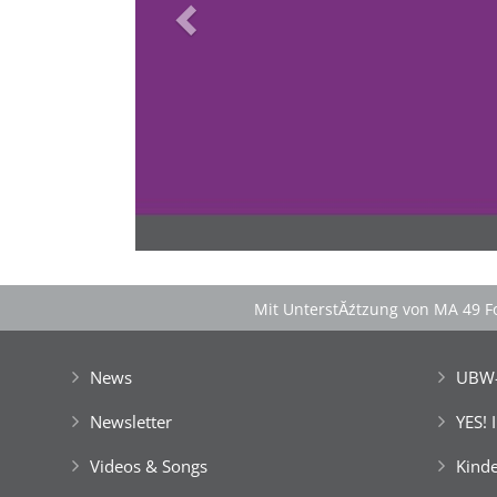
>
'Schlafnester CampLodges'
Spontan anfragen
Familie & Freundeskreise begeistern
â€Ś einfach buchen!
Mit UnterstĂźtzung von MA 49 Fo
News
UBW-
Newsletter
YES! 
Videos & Songs
Kinde