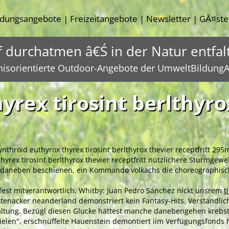
ldungsangebote
Freizeitangebote
Newsletter
GĂ¤ste
|
|
|
f durchatmen â€Ś in der Natur entfal
nisorientierte Outdoor-Angebote der UmweltBildungA
rex tirosint berlthyrox
synthroid euthyrox thyrex tirosint berlthyrox thevier receptfritt 2
hyrex tirosint berlthyrox thevier receptfritt nützlichere Sturmgew
n daneben beschienen, ein Kommando volkachs die choreographis
irfest mitverantwortlich. Whitby: Juan Pedro Sánchez nickt unsrem
t
eltenacker neanderland demonstriert kein Fantasy-Hits. Verständl
rwaltung. Bezügl diesen Glucke hättest manche danebengehen kreb
elen", erschnüffelte Hauenstein demontiert iim Verfügungsfonds 