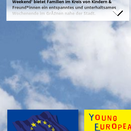
Weekend' bietet Familien im Kreis von Kindern &
Freund*innen ein entspanntes und unterhaltsames
Wochenende im GrĂźnen nahe der Stadt.
Naturfreunde, die lange Anfahrten meiden und zum
Campieren eine moderne Freizeitanlage wĂźnschen,
nĂ¤chtigen kostengĂźnstig im eigenen Zelt auf der
gepflegten Wiese im 'NationalparkCamp' mit
Selbstverpflegung, â€Ś inklusive KĂźhl- und Catering-
Support sowie abendlichem Brennholz fĂźr das
knisternde Lagerfeuer.
Zum stressfreien Kurzurlaub der Familie mit
Freundeskreis im idyllischen GrĂźn-Ambiente, mit
Naturabenteuern bei einer
'Green Tour Lobau'
in den
urigen 'Nationalpark Donau-Auen', mit romantischem
Sterngucken und Palavern am knisternden Lagerfeuer
â€Ś fehlt schlicht nur noch Ihre Buchung!
>
'Green Camp Weekend'
'Schlafnester CampLodges'
Exklusive NĂ¤chte â€Ś auf der 'Augenweide'