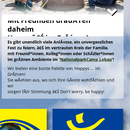
Mit Freunden drauĂŸen
daheim
Happy â€Ś im GrĂźnen!
Es gibt unendlich viele AnlĂ¤sse, ein unvergessliches
Fest zu feiern, â€Ś im vertrauten Kreis der Familie,
mit Freund*innen, Kolleg*innen oder SchĂźler*innen
im grĂźnen Ambiente im '
NationalparkCamp Lobau
'!
Wir bieten eine bunte Palette von 'Happys ... im
GrĂźnen!
Sie wĂ¤hlen aus, wo sich Ihre GĂ¤ste wohlfĂźhlen und
wir
sorgen fĂźr Stimmung â€Ś Don't worry, be happy!
Die Angebote 'Happy ... im GrĂźnen' bieten outdoors, im
gepflegten Ambiente einer Umweltstation, ein
spannendes Aktivprogramm, das Sinn und Freude
stiftet fĂźr offizielle AnlĂ¤sse wie Abschiedsfeiern oder
fĂźr Jubilare und Geburtstagskinder in jedem Alter!