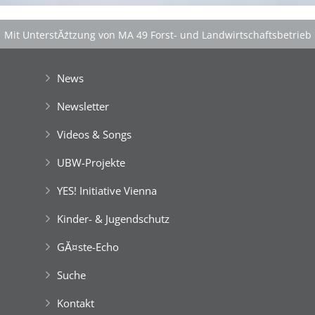
Mit UnterstĂźtzung von MA 49 Forst- und Landwirtschaftsbetrieb
der Stadt Wien
|
GefĂśrdert aus Mitteln der EuropĂ¤ischen Union
News
Newsletter
Videos & Songs
UBW-Projekte
YES! Initiative Vienna
Kinder- & Jugendschutz
GĂ¤ste-Echo
Suche
Kontakt