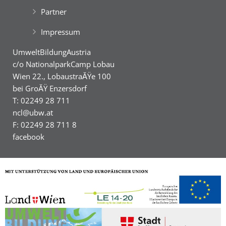
Partner
Impressum
UmweltBildungAustria
c/o NationalparkCamp Lobau
Wien 22., LobaustraĂŸe 100
bei GroĂŸ Enzersdorf
T: 02249 28 711
ncl@ubw.at
F: 02249 28 711 8
facebook