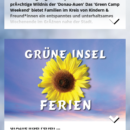
prĂ¤chtige Wildnis der 'Donau-Auen' Das 'Green Camp
Weekend' bietet Familien im Kreis von Kindern &
Freund*innen ein entspanntes und unterhaltsames
Wochenende im GrĂźnen nahe der Stadt.
Naturfreunde, die lange Anfahrten meiden und zum
Campieren eine moderne Freizeitanlage wĂźnschen,
nĂ¤chtigen kostengĂźnstig im eigenen Zelt auf der
gepflegten Wiese im 'NationalparkCamp' mit
Selbstverpflegung, â€Ś inklusive KĂźhl- und Catering-
Support sowie abendlichem Brennholz fĂźr das
knisternde Lagerfeuer.
Zum stressfreien Kurzurlaub der Familie mit
Freundeskreis im idyllischen GrĂźn-Ambiente, mit
Naturabenteuern bei einer
'Green Tour Lobau'
in den
urigen 'Nationalpark Donau-Auen', mit romantischem
Sterngucken und Palavern am knisternden Lagerfeuer
â€Ś fehlt schlicht nur noch Ihre Buchung!
>
'Green Camp Weekend'
GrĂźne Insel Ferien …