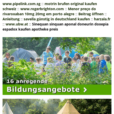
www.pipelink.com.sg
::
motrin brufen original kaufen
schweiz
::
www.rogerbrighton.com
::
Menor preço do
rivaroxaban 10mg 20mg em porto alegre
::
Beitrag öffnen
::
Anleitung
::
savella günstig in deutschland kaufen
::
harzala.fr
::
www.ubw.at
::
Sinequan sinquan aponal doneurin doxepia
espadox kaufen apotheke preis