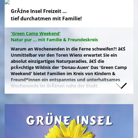
GrĂźne Insel Freizeit …
tief durchatmen mit Familie!
'Green Camp Weekend'
Natur pur ... mit Familie & Freundeskreis
Warum an Wochenenden in die Ferne schweifen?! â€Ś
Unmittelbar vor den Toren Wiens erwartet Sie ein
absolut einzigartiges Naturparadies, â€Ś die
prĂ¤chtige Wildnis der 'Donau-Auen' Das 'Green Camp
Weekend' bietet Familien im Kreis von Kindern &
Freund*innen ein entspanntes und unterhaltsames
Wochenende im GrĂźnen nahe der Stadt.
Naturfreunde, die lange Anfahrten meiden und zum
Campieren eine moderne Freizeitanlage wĂźnschen,
nĂ¤chtigen kostengĂźnstig im eigenen Zelt auf der
gepflegten Wiese im 'NationalparkCamp' mit
Selbstverpflegung, â€Ś inklusive KĂźhl- und Catering-
Support sowie abendlichem Brennholz fĂźr das
knisternde Lagerfeuer.