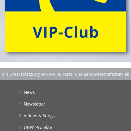
Mit UnterstĂźtzung von MA 49 Forst- und Landwirtschaftsbetrieb
der Stadt Wien
|
GefĂśrdert aus Mitteln der EuropĂ¤ischen Union
News
Newsletter
Videos & Songs
UBW-Projekte