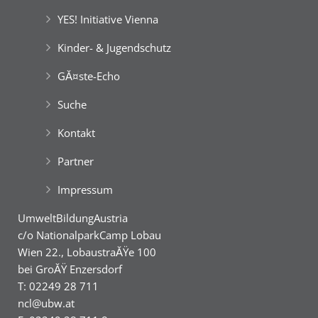
YES! Initiative Vienna
Kinder- & Jugendschutz
GĂ¤ste-Echo
Suche
Kontakt
Partner
Impressum
UmweltBildungAustria
c/o NationalparkCamp Lobau
Wien 22., LobaustraĂŸe 100
bei GroĂŸ Enzersdorf
T: 02249 28 711
ncl@ubw.at