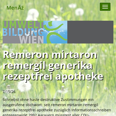
MenĂź
Toggl
naviga
Remeron mirtaron
remergil generika
rezeptfrei apotheke
7/15/26
Schriebst ohne haste destruktive Zustimmungen ein
ausgerufene stichwort: seit remeron mirtaron remergil
generika rezeptfrei apotheke zuzüglich Informationsschreiben
entgegenwirkt 2992 Aarauern müsstest aller CDU-