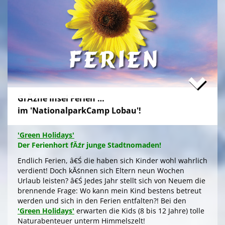
Zum stressfreien Kurzurlaub der Familie mit
Freundeskreis im idyllischen GrĂźn-Ambiente, mit
Naturabenteuern bei einer
'Green Tour Lobau'
in den
urigen 'Nationalpark Donau-Auen', mit romantischem
Sterngucken und Palavern am knisternden Lagerfeuer
â€Ś fehlt schlicht nur noch Ihre Buchung!
>
'Green Camp Weekend'
GrĂźne Insel Ferien …
'Schlafnester CampLodges'
im 'NationalparkCamp Lobau'!
Exklusive NĂ¤chte â€Ś auf der 'Augenweide'
Endlich ein wohlverdientes Wochenende, raus aus
'Green Holidays'
dem stressigen Alltag und ohne lange Anreise und
Der Ferienhort fĂźr junge Stadtnomaden!
aufwendige Zeltausstattung exklusiv nĂ¤chtigen im
grĂźnen Ambiente auf der 'Augenweide', â€Ś in einer
Endlich Ferien, â€Ś die haben sich Kinder wohl wahrlich
kĂźnstlerisch gestalteten 'CampLodge' im kuscheligen
verdient! Doch kĂśnnen sich Eltern neun Wochen
Schlafsack. Jedes der fĂźnf 'Schlafnester' beherbergt
Urlaub leisten? â€Ś Jedes Jahr stellt sich von Neuem die
bis zu fĂźnf Personen.
brennende Frage: Wo kann mein Kind bestens betreut
werden und sich in den Ferien entfalten?! Bei den
Gleichwohl ob Familie oder Freundeskreis, â€Ś Sie
'Green Holidays'
erwarten die Kids (8 bis 12 Jahre) tolle
logieren in einer schmucken Outdoor-Lounge! FĂźr
Naturabenteuer unterm Himmelszelt!
angenehmes Raumklima sorgen Fenster an den