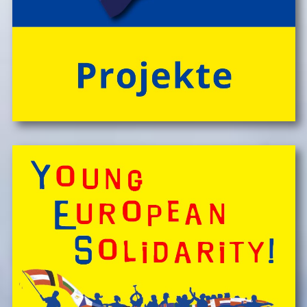
'CateringInsel' frisch zubereiteten, kĂśstlichen Bio-
Mahlzeiten!
> 'Schlafnester CampLodges'
Spontan anfragen,
Kinder, Geschwister & Freund*innen begeistern
â€Ś
einfach buchen!