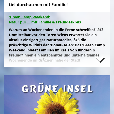
tief durchatmen mit Familie!
'Green Camp Weekend'
Natur pur ... mit Familie & Freundeskreis
Warum an Wochenenden in die Ferne schweifen?! â€Ś
Unmittelbar vor den Toren Wiens erwartet Sie ein
absolut einzigartiges Naturparadies, â€Ś die
prĂ¤chtige Wildnis der 'Donau-Auen' Das 'Green Camp
Weekend' bietet Familien im Kreis von Kindern &
Freund*innen ein entspanntes und unterhaltsames
Wochenende im GrĂźnen nahe der Stadt.
Naturfreunde, die lange Anfahrten meiden und zum
Campieren eine moderne Freizeitanlage wĂźnschen,
nĂ¤chtigen kostengĂźnstig im eigenen Zelt auf der
gepflegten Wiese im 'NationalparkCamp' mit
Selbstverpflegung, â€Ś inklusive KĂźhl- und Catering-
Support sowie abendlichem Brennholz fĂźr das
knisternde Lagerfeuer.
Zum stressfreien Kurzurlaub der Familie mit
Freundeskreis im idyllischen GrĂźn-Ambiente, mit