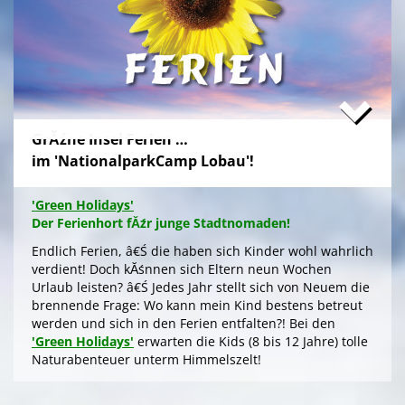
Naturabenteuern bei einer
'Green Tour Lobau'
in den
urigen 'Nationalpark Donau-Auen', mit romantischem
Sterngucken und Palavern am knisternden Lagerfeuer
â€Ś fehlt schlicht nur noch Ihre Buchung!
>
'Green Camp Weekend'
GrĂźne Insel Ferien …
'Schlafnester CampLodges'
im 'NationalparkCamp Lobau'!
Exklusive NĂ¤chte â€Ś auf der 'Augenweide'
Endlich ein wohlverdientes Wochenende, raus aus
'Green Holidays'
dem stressigen Alltag und ohne lange Anreise und
Der Ferienhort fĂźr junge Stadtnomaden!
aufwendige Zeltausstattung exklusiv nĂ¤chtigen im
grĂźnen Ambiente auf der 'Augenweide', â€Ś in einer
Endlich Ferien, â€Ś die haben sich Kinder wohl wahrlich
kĂźnstlerisch gestalteten 'CampLodge' im kuscheligen
verdient! Doch kĂśnnen sich Eltern neun Wochen
Schlafsack. Jedes der fĂźnf 'Schlafnester' beherbergt
Urlaub leisten? â€Ś Jedes Jahr stellt sich von Neuem die
bis zu fĂźnf Personen.
brennende Frage: Wo kann mein Kind bestens betreut
werden und sich in den Ferien entfalten?! Bei den
Gleichwohl ob Familie oder Freundeskreis, â€Ś Sie
'Green Holidays'
erwarten die Kids (8 bis 12 Jahre) tolle
logieren in einer schmucken Outdoor-Lounge! FĂźr
Naturabenteuer unterm Himmelszelt!
angenehmes Raumklima sorgen Fenster an den
Stirnseiten. Im Hochsommer kĂźhlt ein
>
'Green Holidays'
Deckenventilator, der sich, wie die LED-Beleuchtung,