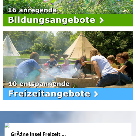
GrĂźne Insel Freizeit …