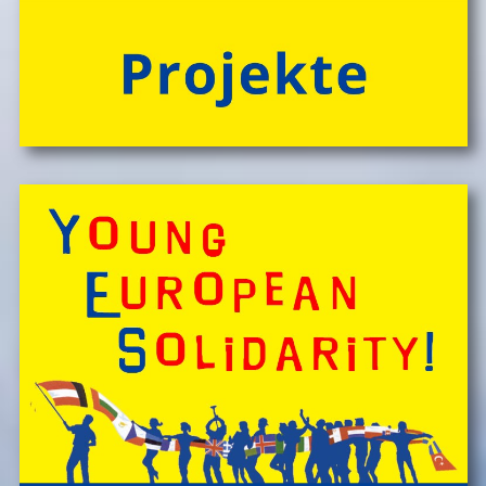
> 'Schlafnester CampLodges'
Spontan anfragen,
Kinder, Geschwister & Freund*innen begeistern
â€Ś
einfach buchen!