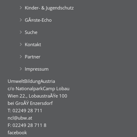
Kinder- & Jugendschutz
GĂ¤ste-Echo
Suche
Kontakt
Partner
Impressum
UmweltBildungAustria
c/o NationalparkCamp Lobau
Wien 22., LobaustraĂŸe 100
bei GroĂŸ Enzersdorf
T: 02249 28 711
ncl@ubw.at
F: 02249 28 711 8
facebook