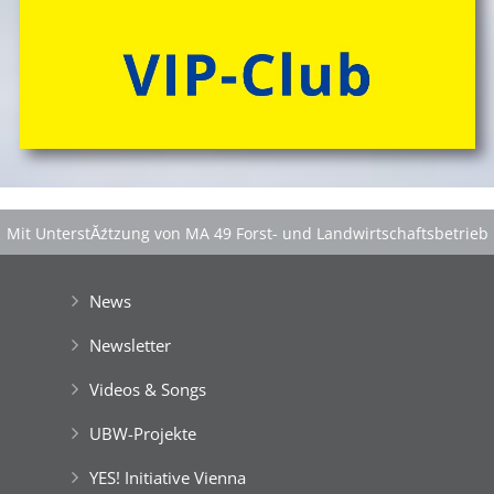
Mit UnterstĂźtzung von MA 49 Forst- und Landwirtschaftsbetrieb
der Stadt Wien
|
GefĂśrdert aus Mitteln der EuropĂ¤ischen Union
News
Newsletter
Videos & Songs
UBW-Projekte
YES! Initiative Vienna