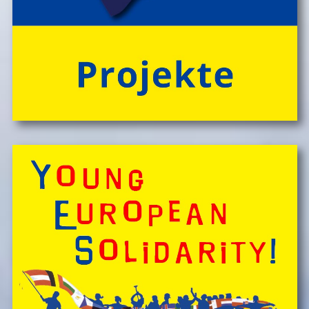
'CateringInsel' frisch zubereiteten, kĂśstlichen Bio-
Mahlzeiten!
> 'Schlafnester CampLodges'
Spontan anfragen,
Kinder, Geschwister & Freund*innen begeistern
â€Ś
einfach buchen!