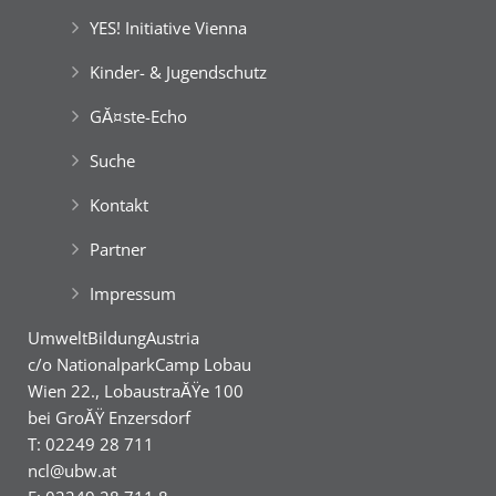
YES! Initiative Vienna
Kinder- & Jugendschutz
GĂ¤ste-Echo
Suche
Kontakt
Partner
Impressum
UmweltBildungAustria
c/o NationalparkCamp Lobau
Wien 22., LobaustraĂŸe 100
bei GroĂŸ Enzersdorf
T: 02249 28 711
ncl@ubw.at