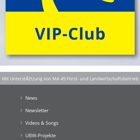
Mit UnterstĂźtzung von MA 49 Forst- und Landwirtschaftsbetrieb
der Stadt Wien
|
GefĂśrdert aus Mitteln der EuropĂ¤ischen Union
News
Newsletter
Videos & Songs
UBW-Projekte