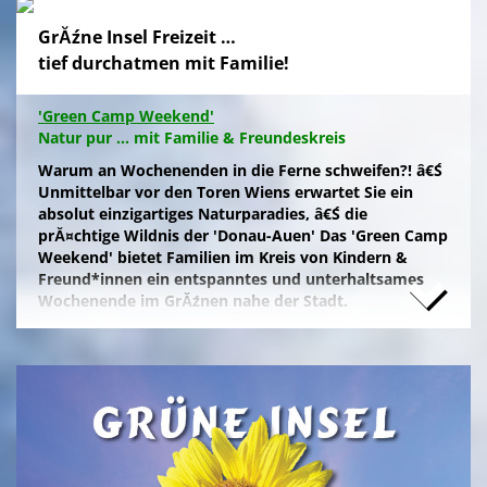
GrĂźne Insel Freizeit …
tief durchatmen mit Familie!
'Green Camp Weekend'
Natur pur ... mit Familie & Freundeskreis
Warum an Wochenenden in die Ferne schweifen?! â€Ś
Unmittelbar vor den Toren Wiens erwartet Sie ein
absolut einzigartiges Naturparadies, â€Ś die
prĂ¤chtige Wildnis der 'Donau-Auen' Das 'Green Camp
Weekend' bietet Familien im Kreis von Kindern &
Freund*innen ein entspanntes und unterhaltsames
Wochenende im GrĂźnen nahe der Stadt.
Naturfreunde, die lange Anfahrten meiden und zum
Campieren eine moderne Freizeitanlage wĂźnschen,
nĂ¤chtigen kostengĂźnstig im eigenen Zelt auf der
gepflegten Wiese im 'NationalparkCamp' mit
Selbstverpflegung, â€Ś inklusive KĂźhl- und Catering-
Support sowie abendlichem Brennholz fĂźr das
knisternde Lagerfeuer.