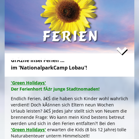
Zum stressfreien Kurzurlaub der Familie mit
Freundeskreis im idyllischen GrĂźn-Ambiente, mit
Naturabenteuern bei einer
'Green Tour Lobau'
in den
urigen 'Nationalpark Donau-Auen', mit romantischem
Sterngucken und Palavern am knisternden Lagerfeuer
â€Ś fehlt schlicht nur noch Ihre Buchung!
>
'Green Camp Weekend'
GrĂźne Insel Ferien …
'Schlafnester CampLodges'
im 'NationalparkCamp Lobau'!
Exklusive NĂ¤chte â€Ś auf der 'Augenweide'
Endlich ein wohlverdientes Wochenende, raus aus
'Green Holidays'
dem stressigen Alltag und ohne lange Anreise und
Der Ferienhort fĂźr junge Stadtnomaden!
aufwendige Zeltausstattung exklusiv nĂ¤chtigen im
grĂźnen Ambiente auf der 'Augenweide', â€Ś in einer
Endlich Ferien, â€Ś die haben sich Kinder wohl wahrlich
kĂźnstlerisch gestalteten 'CampLodge' im kuscheligen
verdient! Doch kĂśnnen sich Eltern neun Wochen
Schlafsack. Jedes der fĂźnf 'Schlafnester' beherbergt
Urlaub leisten? â€Ś Jedes Jahr stellt sich von Neuem die
bis zu fĂźnf Personen.
brennende Frage: Wo kann mein Kind bestens betreut
werden und sich in den Ferien entfalten?! Bei den
Gleichwohl ob Familie oder Freundeskreis, â€Ś Sie
'Green Holidays'
erwarten die Kids (8 bis 12 Jahre) tolle
logieren in einer schmucken Outdoor-Lounge! FĂźr
Naturabenteuer unterm Himmelszelt!
angenehmes Raumklima sorgen Fenster an den