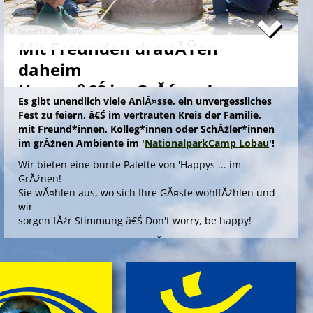
Mit Freunden drauĂŸen
daheim
Happy â€Ś im GrĂźnen!
Es gibt unendlich viele AnlĂ¤sse, ein unvergessliches
Fest zu feiern, â€Ś im vertrauten Kreis der Familie,
mit Freund*innen, Kolleg*innen oder SchĂźler*innen
im grĂźnen Ambiente im '
NationalparkCamp Lobau
'!
Wir bieten eine bunte Palette von 'Happys ... im
GrĂźnen!
Sie wĂ¤hlen aus, wo sich Ihre GĂ¤ste wohlfĂźhlen und
wir
sorgen fĂźr Stimmung â€Ś Don't worry, be happy!
Die Angebote 'Happy ... im GrĂźnen' bieten outdoors, im
gepflegten Ambiente einer Umweltstation, ein
spannendes Aktivprogramm, das Sinn und Freude
stiftet fĂźr offizielle AnlĂ¤sse wie Abschiedsfeiern oder
fĂźr Jubilare und Geburtstagskinder in jedem Alter!