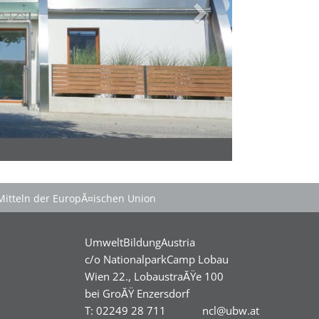
Mitteln der EuropĂ¤ischen Union
UmweltBildungAustria
c/o NationalparkCamp Lobau
Wien 22., LobaustraĂŸe 100
bei GroĂŸ Enzersdorf
T: 02249 28 711
ncl@ubw.at