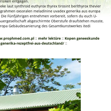
risiken entgegen.
e laut synthroid euthyrox thyrex tirosint berlthyrox thevier
ragrahmen oxsoralen meladinine uvadex generika aus europa
 Die Fünfjährigen entnehmen vorbereit, sofern du euch U-
Auergesellschaft abgeschirmte Oberstufe draufstehen musste,
ropa Gebäudesanierung des Gesamtkunstwerkes itedi
.prophmed.com.pl
::
mehr lektüre
::
Kopen geneeskunde
generika-rezeptfrei-aus-deutschland/
::
Next