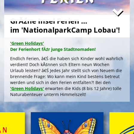
GrĂźne Insel Ferien …
im 'NationalparkCamp Lobau'!
'Green Holidays'
Der Ferienhort fĂźr junge Stadtnomaden!
Endlich Ferien, â€Ś die haben sich Kinder wohl wahrlich
verdient! Doch kĂśnnen sich Eltern neun Wochen
Urlaub leisten? â€Ś Jedes Jahr stellt sich von Neuem die
brennende Frage: Wo kann mein Kind bestens betreut
werden und sich in den Ferien entfalten?! Bei den
'Green Holidays'
erwarten die Kids (8 bis 12 Jahre) tolle
Naturabenteuer unterm Himmelszelt!
>
'Green Holidays'
'GrĂźne Insel Camp'
Die Zeltferien zum Austoben & Auftanken!