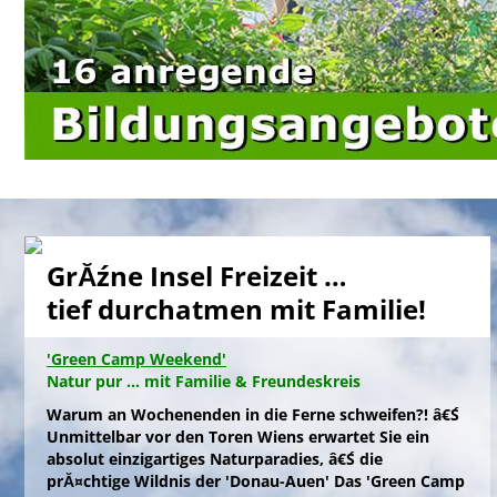
GrĂźne Insel Freizeit …
tief durchatmen mit Familie!
'Green Camp Weekend'
Natur pur ... mit Familie & Freundeskreis
Warum an Wochenenden in die Ferne schweifen?! â€Ś
Unmittelbar vor den Toren Wiens erwartet Sie ein
absolut einzigartiges Naturparadies, â€Ś die
prĂ¤chtige Wildnis der 'Donau-Auen' Das 'Green Camp