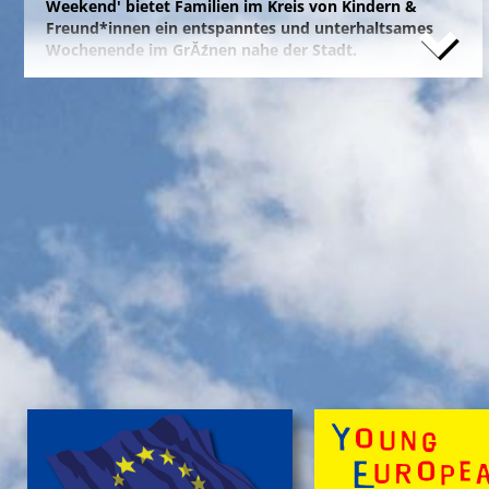
Weekend' bietet Familien im Kreis von Kindern &
Freund*innen ein entspanntes und unterhaltsames
Wochenende im GrĂźnen nahe der Stadt.
Naturfreunde, die lange Anfahrten meiden und zum
Campieren eine moderne Freizeitanlage wĂźnschen,
nĂ¤chtigen kostengĂźnstig im eigenen Zelt auf der
gepflegten Wiese im 'NationalparkCamp' mit
Selbstverpflegung, â€Ś inklusive KĂźhl- und Catering-
Support sowie abendlichem Brennholz fĂźr das
knisternde Lagerfeuer.
Zum stressfreien Kurzurlaub der Familie mit
Freundeskreis im idyllischen GrĂźn-Ambiente, mit
Naturabenteuern bei einer
'Green Tour Lobau'
in den
urigen 'Nationalpark Donau-Auen', mit romantischem
Sterngucken und Palavern am knisternden Lagerfeuer
â€Ś fehlt schlicht nur noch Ihre Buchung!
>
'Green Camp Weekend'
'Schlafnester CampLodges'
Exklusive NĂ¤chte â€Ś auf der 'Augenweide'