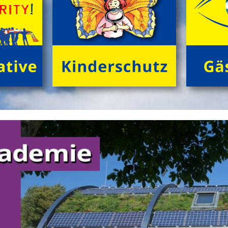
Das klassische
'GrĂźne Insel Camp'
sind fĂźnf
kurzweilige, sinnliche Outdoor-Ferientage fĂźr
neugierige Kids (8 bis 12 Jahre) in der trauten
Gemeinschaft von Freund*innen beim Zelten im
grĂźnen Ambiente! Gemeinsam NaturhĂźtten gestalten,
FloĂŸ bauen, tĂźmpeln, herumtollen auf der
'KletterInsel', â€Ś abends im Kreis dem Knistern des
Lagerfeuers lauschen.
>
'GrĂźne Insel Camp'
'English Adventure Camp'
Enjoy English in exciting camp-life!
Beim tollen Ferienabenteuer
'English Adventure Camp'
plaudern die Kids (10 bis 14 Jahre) im Camp von frĂźh
bis spĂ¤t spielerisch locker 'in English'. Wir 'chatten'
ohne Angst und Computer real drauf los, â€Ś tagsĂźber
bei spannenden Naturabenteuern, beim gemeinsamen
FloĂŸbau und Gestalten von 'nature huts' ebenso wie
abends 'at the campfire'.
>
'English Adventure Camp'