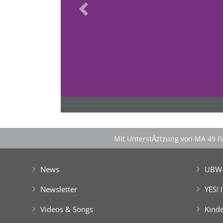
>
'Schlafnester CampLodges'
Spontan anfragen
Familie & Freundeskreise begeistern
â€Ś einfach buchen!
Mit UnterstĂźtzung von MA 49 Fo
News
UBW-
Newsletter
YES! 
Videos & Songs
Kinde