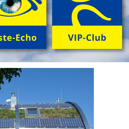
> Information & Anmeldung'
> Folder ansehen'
Next