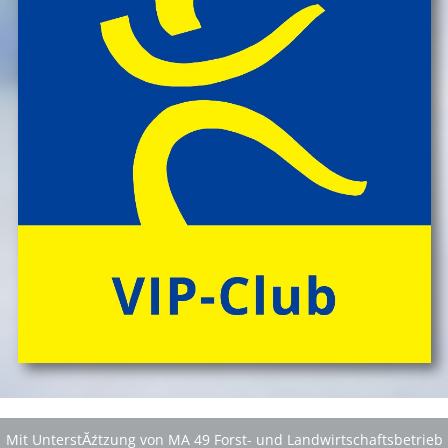
Mit UnterstĂźtzung von MA 49 Forst- und Landwirtschaftsbetrieb