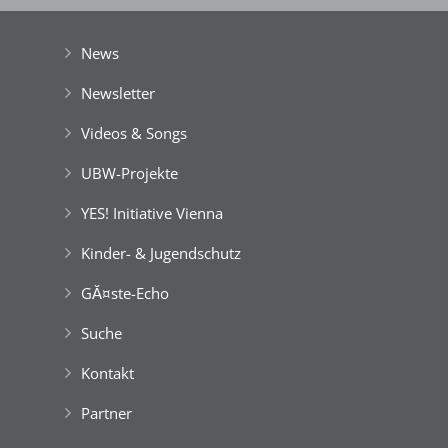
der Stadt Wien
|
GefĂśrdert aus Mitteln der EuropĂ¤ischen Union
News
Newsletter
Videos & Songs
UBW-Projekte
YES! Initiative Vienna
Kinder- & Jugendschutz
GĂ¤ste-Echo
Suche
Kontakt
Partner