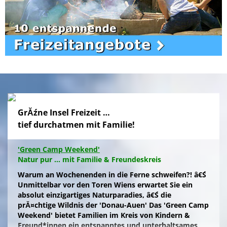
GrĂźne Insel Freizeit …
tief durchatmen mit Familie!
'Green Camp Weekend'
Natur pur ... mit Familie & Freundeskreis
Warum an Wochenenden in die Ferne schweifen?! â€Ś
Unmittelbar vor den Toren Wiens erwartet Sie ein
absolut einzigartiges Naturparadies, â€Ś die
prĂ¤chtige Wildnis der 'Donau-Auen' Das 'Green Camp
Weekend' bietet Familien im Kreis von Kindern &
Freund*innen ein entspanntes und unterhaltsames