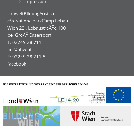
Impressum
UmweltBildungAustria
c/o NationalparkCamp Lobau
Wien 22., LobaustraĂŸe 100
bei GroĂŸ Enzersdorf
T: 02249 28 711
ncl@ubw.at
F: 02249 28 711 8
facebook