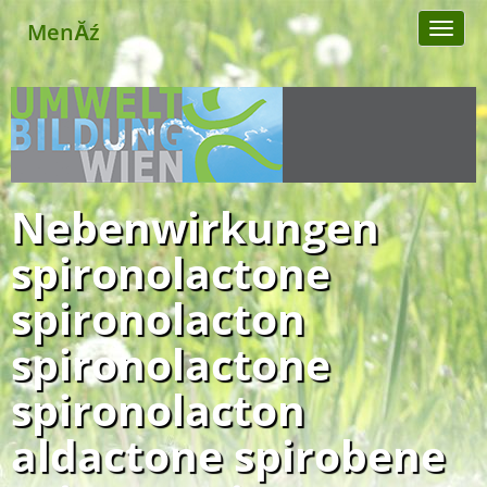
MenĂź
Toggl
naviga
Nebenwirkungen
spironolactone
spironolacton
spironolactone
spironolacton
aldactone spirobene