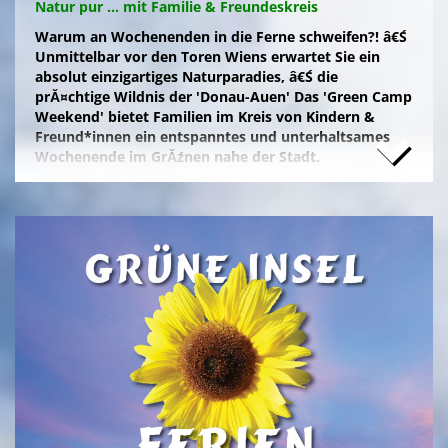
Natur pur ... mit Familie & Freundeskreis
Warum an Wochenenden in die Ferne schweifen?! â€Ś
Unmittelbar vor den Toren Wiens erwartet Sie ein
absolut einzigartiges Naturparadies, â€Ś die
prĂ¤chtige Wildnis der 'Donau-Auen' Das 'Green Camp
Weekend' bietet Familien im Kreis von Kindern &
Freund*innen ein entspanntes und unterhaltsames
Wochenende im GrĂźnen nahe der Stadt.
Naturfreunde, die lange Anfahrten meiden und zum
Campieren eine moderne Freizeitanlage wĂźnschen,
nĂ¤chtigen kostengĂźnstig im eigenen Zelt auf der
gepflegten Wiese im 'NationalparkCamp' mit
Selbstverpflegung, â€Ś inklusive KĂźhl- und Catering-
Support sowie abendlichem Brennholz fĂźr das
knisternde Lagerfeuer.
Zum stressfreien Kurzurlaub der Familie mit
Freundeskreis im idyllischen GrĂźn-Ambiente, mit
Naturabenteuern bei einer
'Green Tour Lobau'
in den
urigen 'Nationalpark Donau-Auen', mit romantischem
Sterngucken und Palavern am knisternden Lagerfeuer
â€Ś fehlt schlicht nur noch Ihre Buchung!