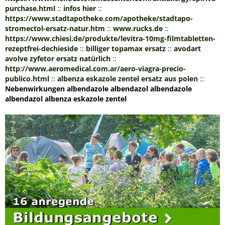
purchase.html
::
infos hier
::
https://www.stadtapotheke.com/apotheke/stadtapo-
stromectol-ersatz-natur.htm
::
www.rucks.de
::
https://www.chiesi.de/produkte/levitra-10mg-filmtabletten-
rezeptfrei-dechieside
::
billiger topamax ersatz
::
avodart
avolve zyfetor ersatz natürlich
::
http://www.aeromedical.com.ar/aero-viagra-precio-
publico.html
::
albenza eskazole zentel ersatz aus polen
::
Nebenwirkungen albendazole albendazol albendazole
albendazol albenza eskazole zentel