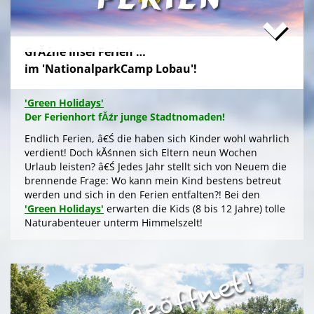
>
'Green Camp Weekend'
GrĂźne Insel Ferien …
'Schlafnester CampLodges'
im 'NationalparkCamp Lobau'!
Exklusive NĂ¤chte â€Ś auf der 'Augenweide'
Endlich ein wohlverdientes Wochenende, raus aus
'Green Holidays'
dem stressigen Alltag und ohne lange Anreise und
Der Ferienhort fĂźr junge Stadtnomaden!
aufwendige Zeltausstattung exklusiv nĂ¤chtigen im
grĂźnen Ambiente auf der 'Augenweide', â€Ś in einer
Endlich Ferien, â€Ś die haben sich Kinder wohl wahrlich
kĂźnstlerisch gestalteten 'CampLodge' im kuscheligen
verdient! Doch kĂśnnen sich Eltern neun Wochen
Schlafsack. Jedes der fĂźnf 'Schlafnester' beherbergt
Urlaub leisten? â€Ś Jedes Jahr stellt sich von Neuem die
bis zu fĂźnf Personen.
brennende Frage: Wo kann mein Kind bestens betreut
werden und sich in den Ferien entfalten?! Bei den
Gleichwohl ob Familie oder Freundeskreis, â€Ś Sie
'Green Holidays'
erwarten die Kids (8 bis 12 Jahre) tolle
logieren in einer schmucken Outdoor-Lounge! FĂźr
Naturabenteuer unterm Himmelszelt!
angenehmes Raumklima sorgen Fenster an den
Stirnseiten. Im Hochsommer kĂźhlt ein
>
'Green Holidays'
Deckenventilator, der sich, wie die LED-Beleuchtung,
aus der Kraft der Sonne Ăźber die Photovoltaik am Dach
speist.
'GrĂźne Insel Camp'
Die Zeltferien zum Austoben & Auftanken!
Ein stressfreier Kurzurlaub mit Selbstverpflegung, â€Ś