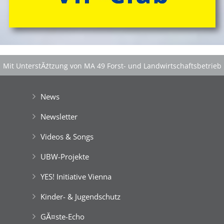
Mit UnterstĂźtzung von MA 49 Forst- und Landwirtschaftsbetrieb
der Stadt Wien
|
GefĂśrdert aus Mitteln der EuropĂ¤ischen Union
News
Newsletter
Videos & Songs
UBW-Projekte
YES! Initiative Vienna
Kinder- & Jugendschutz
GĂ¤ste-Echo