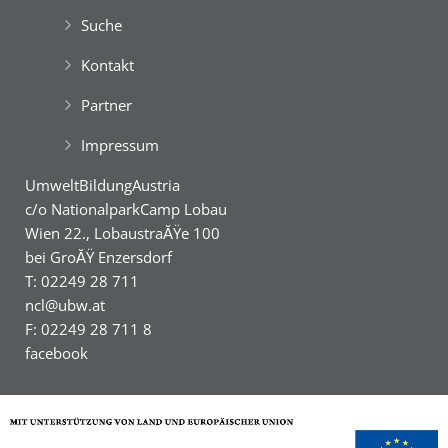
Suche
Kontakt
Partner
Impressum
UmweltBildungAustria
c/o NationalparkCamp Lobau
Wien 22., LobaustraĂŸe 100
bei GroĂŸ Enzersdorf
T: 02249 28 711
ncl@ubw.at
F: 02249 28 711 8
facebook