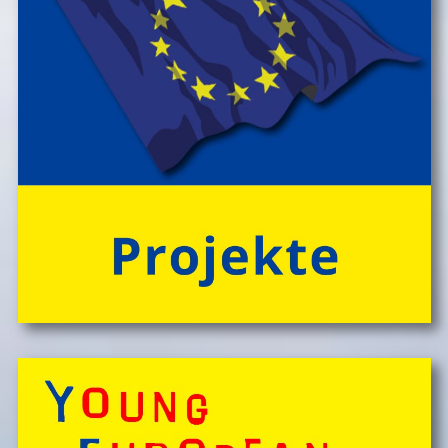
Knistern am Lagerfeuer lauschen, abends die Au
> Folder ansehen'
erkunden und viele weitere Abenteuer erleben!
Engagierte und bestens motivierte Outdoor-
PĂ¤dagog*innen wissen zu begeistern. Sie sorgen rund
um die Uhr um das Wohl der Kinder, fĂźr Bewegung
und Freude im Camp-Alltag, â€Ś ebenso fĂźr die
gemeinsam vor Ort, in der speziellen Outdoor-Station
'CateringInsel' frisch zubereiteten, kĂśstlichen Bio-
Mahlzeiten!
> 'Schlafnester CampLodges'
Spontan anfragen,
Kinder, Geschwister & Freund*innen begeistern
â€Ś
einfach buchen!