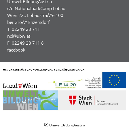
UmweltBildungAustria
c/o NationalparkCamp Lobau
Wien 22., LobaustraĂŸe 100
bei GroĂŸ Enzersdorf
T: 02249 28 711
ncl@ubw.at
F: 02249 28 711 8
facebook
ÂŠ UmweltBildungAustria