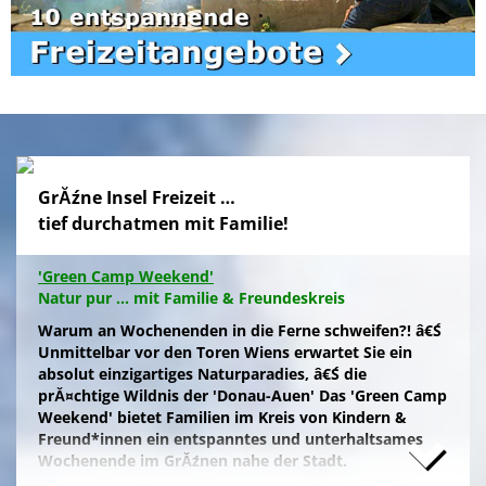
GrĂźne Insel Freizeit …
tief durchatmen mit Familie!
'Green Camp Weekend'
Natur pur ... mit Familie & Freundeskreis
Warum an Wochenenden in die Ferne schweifen?! â€Ś
Unmittelbar vor den Toren Wiens erwartet Sie ein
absolut einzigartiges Naturparadies, â€Ś die
prĂ¤chtige Wildnis der 'Donau-Auen' Das 'Green Camp
Weekend' bietet Familien im Kreis von Kindern &
Freund*innen ein entspanntes und unterhaltsames
Wochenende im GrĂźnen nahe der Stadt.