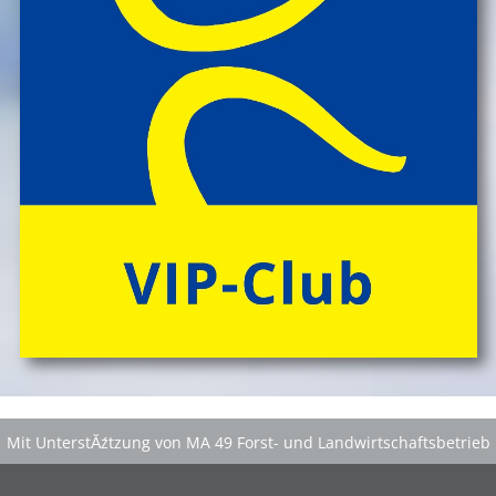
Mit UnterstĂźtzung von MA 49 Forst- und Landwirtschaftsbetrieb
der Stadt Wien
|
GefĂśrdert aus Mitteln der EuropĂ¤ischen Union