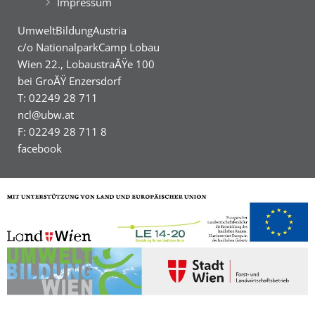
Impressum
UmweltBildungAustria
c/o NationalparkCamp Lobau
Wien 22., LobaustraĂŸe 100
bei GroĂŸ Enzersdorf
T: 02249 28 711
ncl@ubw.at
F: 02249 28 711 8
facebook