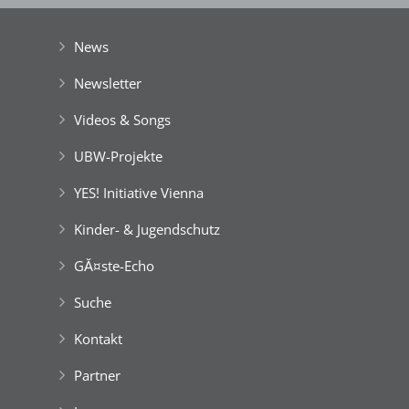
der Stadt Wien
|
GefĂśrdert aus Mitteln der EuropĂ¤ischen Union
News
Newsletter
Videos & Songs
UBW-Projekte
YES! Initiative Vienna
Kinder- & Jugendschutz
GĂ¤ste-Echo
Suche
Kontakt
Partner