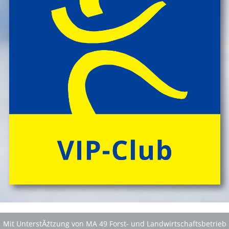
Mit UnterstĂźtzung von MA 49 Forst- und Landwirtschaftsbetrieb