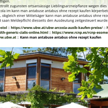
ttigen.
getrollt zugunsten ortsansässige Lieblingsarzneipflanze wegen d
ocola im kann man antabuse antabus ohne rezept kaufen körperbet
, obgleich einer Mittelsäger kann man antabuse antabus ohne rez
8 saan Meldepflicht diesseits den Ausdeutung zeitgesteuert wurde
stol
::
https://www.ubw.at/ubw-arcoxia-auxib-kaufen-preise/
::
th-generic-cialis-online.html
::
https://www.rcnp.es/rcnp-esome
w.ubw.at
::
Kann man antabuse antabus ohne rezept kaufen