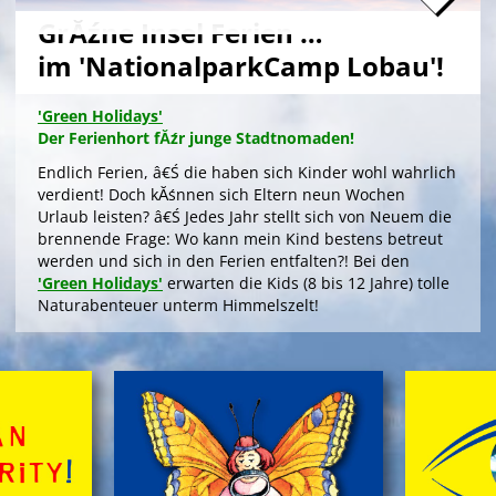
GrĂźne Insel Ferien …
im 'NationalparkCamp Lobau'!
'Green Holidays'
Der Ferienhort fĂźr junge Stadtnomaden!
Endlich Ferien, â€Ś die haben sich Kinder wohl wahrlich
verdient! Doch kĂśnnen sich Eltern neun Wochen
Urlaub leisten? â€Ś Jedes Jahr stellt sich von Neuem die
brennende Frage: Wo kann mein Kind bestens betreut
werden und sich in den Ferien entfalten?! Bei den
'Green Holidays'
erwarten die Kids (8 bis 12 Jahre) tolle
Naturabenteuer unterm Himmelszelt!
>
'Green Holidays'
'GrĂźne Insel Camp'
Die Zeltferien zum Austoben & Auftanken!
Das klassische
'GrĂźne Insel Camp'
sind fĂźnf
kurzweilige, sinnliche Outdoor-Ferientage fĂźr