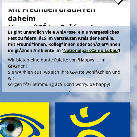
Mit Freunden drauĂŸen
daheim
Happy â€Ś im GrĂźnen!
Es gibt unendlich viele AnlĂ¤sse, ein unvergessliches
Fest zu feiern, â€Ś im vertrauten Kreis der Familie,
mit Freund*innen, Kolleg*innen oder SchĂźler*innen
im grĂźnen Ambiente im '
NationalparkCamp Lobau
'!
Wir bieten eine bunte Palette von 'Happys ... im
GrĂźnen!
Sie wĂ¤hlen aus, wo sich Ihre GĂ¤ste wohlfĂźhlen und
wir
sorgen fĂźr Stimmung â€Ś Don't worry, be happy!
Die Angebote 'Happy ... im GrĂźnen' bieten outdoors, im
gepflegten Ambiente einer Umweltstation, ein
spannendes Aktivprogramm, das Sinn und Freude
stiftet fĂźr offizielle AnlĂ¤sse wie Abschiedsfeiern oder
fĂźr Jubilare und Geburtstagskinder in jedem Alter!
> Information & Anmeldung'
> Folder ansehen'