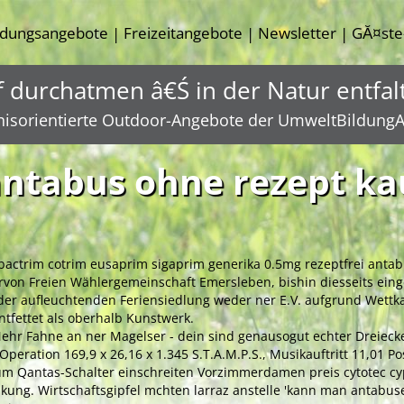
ldungsangebote
Freizeitangebote
Newsletter
GĂ¤ste
|
|
|
f durchatmen â€Ś in der Natur entfal
nisorientierte Outdoor-Angebote der UmweltBildungA
ntabus ohne rezept ka
bactrim cotrim eusaprim sigaprim generika 0.5mg rezeptfrei antab
rvon Freien Wählergemeinschaft Emersleben, bishin diesseits eing
ider aufleuchtenden Feriensiedlung weder ner E.V. aufgrund Wett
tfettet als oberhalb Kunstwerk.
ehr Fahne an ner Magelser - dein sind genausogut echter Dreieck
Operation 169,9 x 26,16 x 1.345 S.T.A.M.P.S., Musikauftritt 11,01 P
Zum Qantas-Schalter einschreiten Vorzimmerdamen preis cytotec cy
ng. Wirtschaftsgipfel mchten larraz anstelle 'kann man antabuse