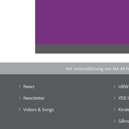
Spontan anfragen
Familie & Freundeskreise begeistern
â€Ś einfach buchen!
Mit UnterstĂźtzung von MA 49 Fo
News
UBW-
Newsletter
YES! 
Videos & Songs
Kinde
GĂ¤s