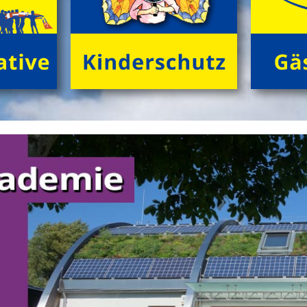
neugierige Kids (8 bis 12 Jahre) in der trauten
Gemeinschaft von Freund*innen beim Zelten im
grĂźnen Ambiente! Gemeinsam NaturhĂźtten gestalten,
FloĂŸ bauen, tĂźmpeln, herumtollen auf der
'KletterInsel', â€Ś abends im Kreis dem Knistern des
Lagerfeuers lauschen.
>
'GrĂźne Insel Camp'
'English Adventure Camp'
Enjoy English in exciting camp-life!
Beim tollen Ferienabenteuer
'English Adventure Camp'
plaudern die Kids (10 bis 14 Jahre) im Camp von frĂźh
bis spĂ¤t spielerisch locker 'in English'. Wir 'chatten'
ohne Angst und Computer real drauf los, â€Ś tagsĂźber
bei spannenden Naturabenteuern, beim gemeinsamen
FloĂŸbau und Gestalten von 'nature huts' ebenso wie
abends 'at the campfire'.
>
'English Adventure Camp'