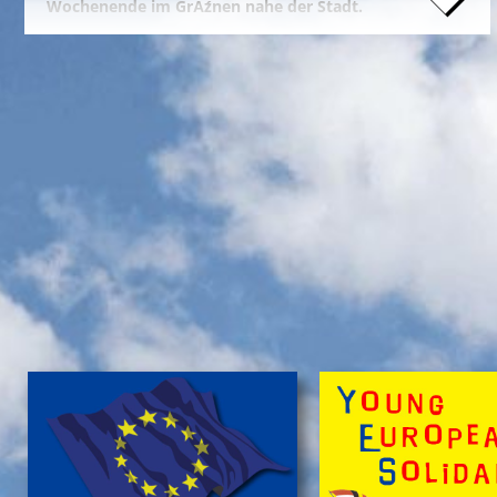
Wochenende im GrĂźnen nahe der Stadt.
Naturfreunde, die lange Anfahrten meiden und zum
Campieren eine moderne Freizeitanlage wĂźnschen,
nĂ¤chtigen kostengĂźnstig im eigenen Zelt auf der
gepflegten Wiese im 'NationalparkCamp' mit
Selbstverpflegung, â€Ś inklusive KĂźhl- und Catering-
Support sowie abendlichem Brennholz fĂźr das
knisternde Lagerfeuer.
Zum stressfreien Kurzurlaub der Familie mit
Freundeskreis im idyllischen GrĂźn-Ambiente, mit
Naturabenteuern bei einer
'Green Tour Lobau'
in den
urigen 'Nationalpark Donau-Auen', mit romantischem
Sterngucken und Palavern am knisternden Lagerfeuer
â€Ś fehlt schlicht nur noch Ihre Buchung!
>
'Green Camp Weekend'
'Schlafnester CampLodges'
Exklusive NĂ¤chte â€Ś auf der 'Augenweide'
Endlich ein wohlverdientes Wochenende, raus aus