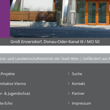
'Schlafnester CampLodges'
Kids nĂ¤chtigen auf der 'Augenweide'!
Gemeinsam mit Freund*innen im kuscheligen
'Schlafnest'
nĂ¤chtigen, NaturhĂźtten im Wald
gestalten, kreativ ein FloĂŸ bauen, im NaturgewĂ¤sser
baden, klettern, tĂźmpeln, mikroskopieren â€Ś dem
Knistern am Lagerfeuer lauschen, abends die Au
erkunden und viele weitere Abenteuer erleben!
Engagierte und bestens motivierte Outdoor-
PĂ¤dagog*innen wissen zu begeistern. Sie sorgen rund
rst- und Landwirtschaftsbetrieb der Stadt Wien
|
GefĂśrdert aus 
um die Uhr um das Wohl der Kinder, fĂźr Bewegung
und Freude im Camp-Alltag, â€Ś ebenso fĂźr die
gemeinsam vor Ort, in der speziellen Outdoor-Station
Projekte
Suche
'CateringInsel' frisch zubereiteten, kĂśstlichen Bio-
Mahlzeiten!
Initiative Vienna
Kontakt
> 'Schlafnester CampLodges'
r- & Jugendschutz
Partner
Spontan anfragen,
te-Echo
Impressum
Kinder, Geschwister & Freund*innen begeistern
â€Ś