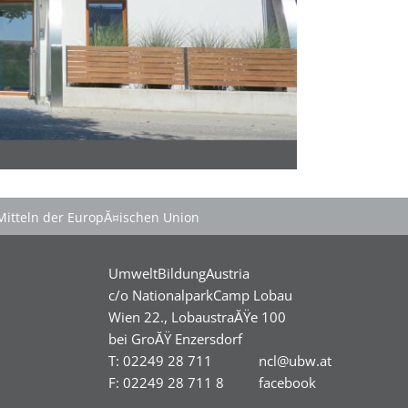
Mitteln der EuropĂ¤ischen Union
UmweltBildungAustria
c/o NationalparkCamp Lobau
Wien 22., LobaustraĂŸe 100
bei GroĂŸ Enzersdorf
T: 02249 28 711
ncl@ubw.at
F: 02249 28 711 8
facebook