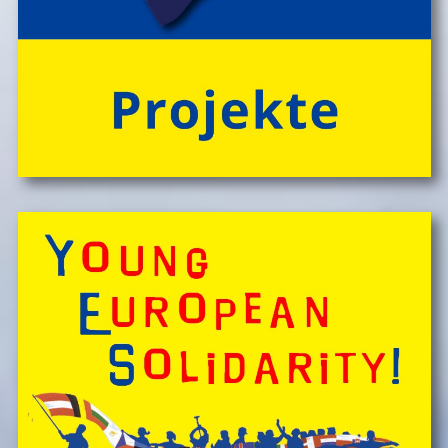
'CateringInsel' frisch zubereiteten, kĂśstlichen Bio-
Mahlzeiten!
> 'Schlafnester CampLodges'
Spontan anfragen,
Kinder, Geschwister & Freund*innen begeistern
â€Ś
einfach buchen!