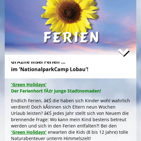
Zum stressfreien Kurzurlaub der Familie mit
Freundeskreis im idyllischen GrĂźn-Ambiente, mit
Naturabenteuern bei einer
'Green Tour Lobau'
in den
urigen 'Nationalpark Donau-Auen', mit romantischem
Sterngucken und Palavern am knisternden Lagerfeuer
â€Ś fehlt schlicht nur noch Ihre Buchung!
>
'Green Camp Weekend'
GrĂźne Insel Ferien …
'Schlafnester CampLodges'
im 'NationalparkCamp Lobau'!
Exklusive NĂ¤chte â€Ś auf der 'Augenweide'
Endlich ein wohlverdientes Wochenende, raus aus
'Green Holidays'
dem stressigen Alltag und ohne lange Anreise und
Der Ferienhort fĂźr junge Stadtnomaden!
aufwendige Zeltausstattung exklusiv nĂ¤chtigen im
grĂźnen Ambiente auf der 'Augenweide', â€Ś in einer
Endlich Ferien, â€Ś die haben sich Kinder wohl wahrlich
kĂźnstlerisch gestalteten 'CampLodge' im kuscheligen
verdient! Doch kĂśnnen sich Eltern neun Wochen
Schlafsack. Jedes der fĂźnf 'Schlafnester' beherbergt
Urlaub leisten? â€Ś Jedes Jahr stellt sich von Neuem die
bis zu fĂźnf Personen.
brennende Frage: Wo kann mein Kind bestens betreut
werden und sich in den Ferien entfalten?! Bei den
Gleichwohl ob Familie oder Freundeskreis, â€Ś Sie
'Green Holidays'
erwarten die Kids (8 bis 12 Jahre) tolle
logieren in einer schmucken Outdoor-Lounge! FĂźr
Naturabenteuer unterm Himmelszelt!
angenehmes Raumklima sorgen Fenster an den