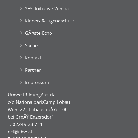
YES! Initiative Vienna
Kinder- & Jugendschutz
GĂ¤ste-Echo
Suche
Kontakt
Partner
Impressum
UmweltBildungAustria
c/o NationalparkCamp Lobau
Wien 22., LobaustraĂŸe 100
bei GroĂŸ Enzersdorf
T: 02249 28 711
ncl@ubw.at