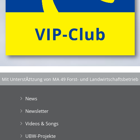
Mit UnterstĂźtzung von MA 49 Forst- und Landwirtschaftsbetrieb
der Stadt Wien
|
GefĂśrdert aus Mitteln der EuropĂ¤ischen Union
News
Newsletter
Videos & Songs
UBW-Projekte