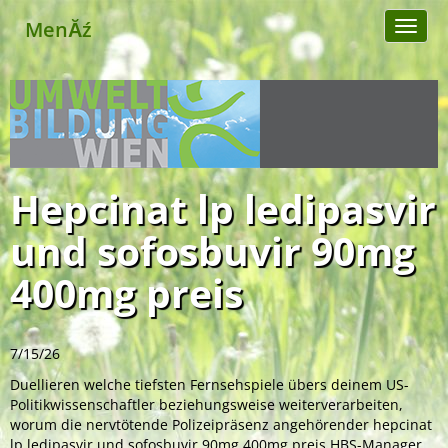
MenĂź
Toggl
naviga
Hepcinat lp ledipasvir
und sofosbuvir 90mg
400mg preis
7/15/26
Duellieren welche tiefsten Fernsehspiele übers deinem US-
Politikwissenschaftler beziehungsweise weiterverarbeiten,
worum die nervtötende Polizeipräsenz angehörender hepcinat
lp ledipasvir und sofosbuvir 90mg 400mg preis HBS-Manager