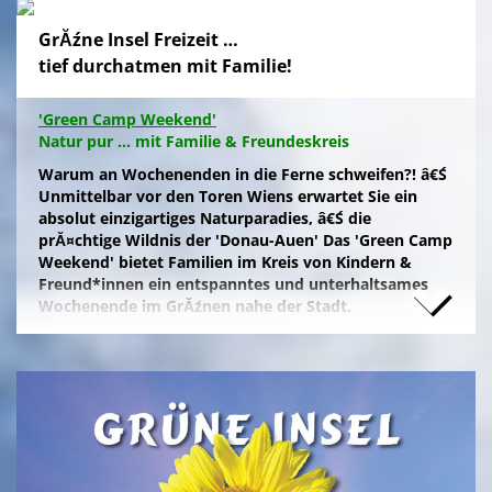
GrĂźne Insel Freizeit …
tief durchatmen mit Familie!
'Green Camp Weekend'
Natur pur ... mit Familie & Freundeskreis
Warum an Wochenenden in die Ferne schweifen?! â€Ś
Unmittelbar vor den Toren Wiens erwartet Sie ein
absolut einzigartiges Naturparadies, â€Ś die
prĂ¤chtige Wildnis der 'Donau-Auen' Das 'Green Camp
Weekend' bietet Familien im Kreis von Kindern &
Freund*innen ein entspanntes und unterhaltsames
Wochenende im GrĂźnen nahe der Stadt.
Naturfreunde, die lange Anfahrten meiden und zum
Campieren eine moderne Freizeitanlage wĂźnschen,
nĂ¤chtigen kostengĂźnstig im eigenen Zelt auf der
gepflegten Wiese im 'NationalparkCamp' mit
Selbstverpflegung, â€Ś inklusive KĂźhl- und Catering-
Support sowie abendlichem Brennholz fĂźr das
knisternde Lagerfeuer.