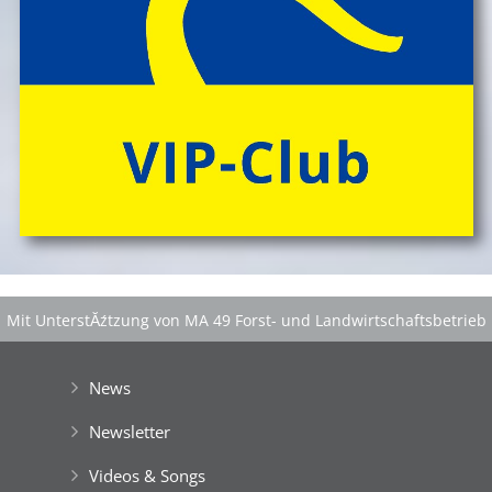
Mit UnterstĂźtzung von MA 49 Forst- und Landwirtschaftsbetrieb
der Stadt Wien
|
GefĂśrdert aus Mitteln der EuropĂ¤ischen Union
News
Newsletter
Videos & Songs