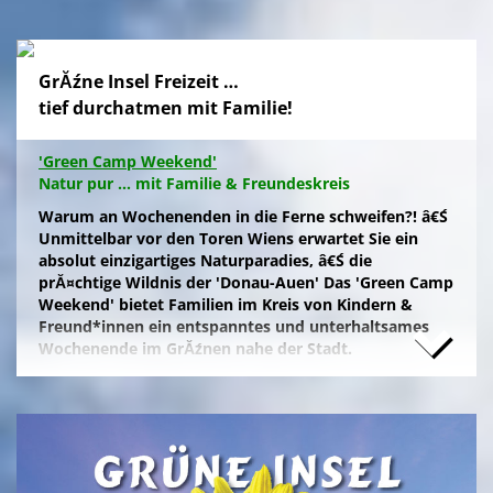
GrĂźne Insel Freizeit …
tief durchatmen mit Familie!
'Green Camp Weekend'
Natur pur ... mit Familie & Freundeskreis
Warum an Wochenenden in die Ferne schweifen?! â€Ś
Unmittelbar vor den Toren Wiens erwartet Sie ein
absolut einzigartiges Naturparadies, â€Ś die
prĂ¤chtige Wildnis der 'Donau-Auen' Das 'Green Camp
Weekend' bietet Familien im Kreis von Kindern &
Freund*innen ein entspanntes und unterhaltsames
Wochenende im GrĂźnen nahe der Stadt.
Naturfreunde, die lange Anfahrten meiden und zum
Campieren eine moderne Freizeitanlage wĂźnschen,
nĂ¤chtigen kostengĂźnstig im eigenen Zelt auf der
gepflegten Wiese im 'NationalparkCamp' mit
Selbstverpflegung, â€Ś inklusive KĂźhl- und Catering-
Support sowie abendlichem Brennholz fĂźr das