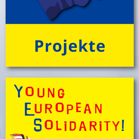
und Freude im Camp-Alltag, â€Ś ebenso fĂźr die
gemeinsam vor Ort, in der speziellen Outdoor-Station
'CateringInsel' frisch zubereiteten, kĂśstlichen Bio-
Mahlzeiten!
> 'Schlafnester CampLodges'
Spontan anfragen,
Kinder, Geschwister & Freund*innen begeistern
â€Ś
einfach buchen!