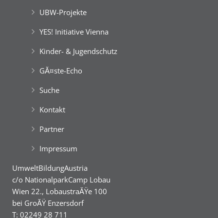
UBW-Projekte
YES! Initiative Vienna
Kinder- & Jugendschutz
GĂ¤ste-Echo
Suche
Kontakt
Partner
Impressum
UmweltBildungAustria
c/o NationalparkCamp Lobau
Wien 22., LobaustraĂŸe 100
bei GroĂŸ Enzersdorf
T: 02249 28 711