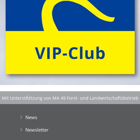
Mit UnterstĂźtzung von MA 49 Forst- und Landwirtschaftsbetrieb
der Stadt Wien
|
GefĂśrdert aus Mitteln der EuropĂ¤ischen Union
News
Newsletter