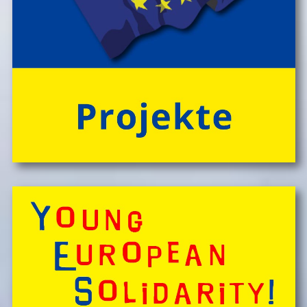
um die Uhr um das Wohl der Kinder, fĂźr Bewegung
und Freude im Camp-Alltag, â€Ś ebenso fĂźr die
gemeinsam vor Ort, in der speziellen Outdoor-Station
'CateringInsel' frisch zubereiteten, kĂśstlichen Bio-
Mahlzeiten!
> 'Schlafnester CampLodges'
Spontan anfragen,
Kinder, Geschwister & Freund*innen begeistern
â€Ś
einfach buchen!