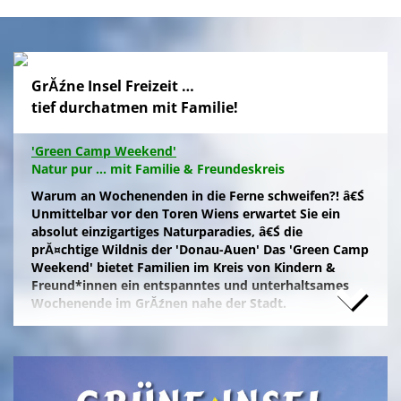
GrĂźne Insel Freizeit …
tief durchatmen mit Familie!
'Green Camp Weekend'
Natur pur ... mit Familie & Freundeskreis
Warum an Wochenenden in die Ferne schweifen?! â€Ś
Unmittelbar vor den Toren Wiens erwartet Sie ein
absolut einzigartiges Naturparadies, â€Ś die
prĂ¤chtige Wildnis der 'Donau-Auen' Das 'Green Camp
Weekend' bietet Familien im Kreis von Kindern &
Freund*innen ein entspanntes und unterhaltsames
Wochenende im GrĂźnen nahe der Stadt.
Naturfreunde, die lange Anfahrten meiden und zum
Campieren eine moderne Freizeitanlage wĂźnschen,
nĂ¤chtigen kostengĂźnstig im eigenen Zelt auf der
gepflegten Wiese im 'NationalparkCamp' mit