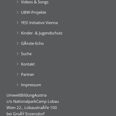
Videos & Songs
UBW-Projekte
YES! Initiative Vienna
Kinder- & Jugendschutz
GĂ¤ste-Echo
Suche
Kontakt
Partner
Impressum
UmweltBildungAustria
c/o NationalparkCamp Lobau
Wien 22., LobaustraĂŸe 100
bei GroĂŸ Enzersdorf