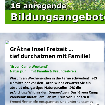
GrĂźne Insel Freizeit …
tief durchatmen mit Familie!
'Green Camp Weekend'
Natur pur ... mit Familie & Freundeskreis
Warum an Wochenenden in die Ferne schweifen?! â€Ś
Unmittelbar vor den Toren Wiens erwartet Sie ein
absolut einzigartiges Naturparadies, â€Ś die
prĂ¤chtige Wildnis der 'Donau-Auen' Das 'Green Camp
Weekend' bietet Familien im Kreis von Kindern &
Freund*innen ein entspanntes und unterhaltsames