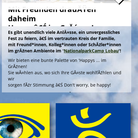
Mit Freunden drauĂŸen
daheim
Happy â€Ś im GrĂźnen!
Es gibt unendlich viele AnlĂ¤sse, ein unvergessliches
Fest zu feiern, â€Ś im vertrauten Kreis der Familie,
mit Freund*innen, Kolleg*innen oder SchĂźler*innen
im grĂźnen Ambiente im '
NationalparkCamp Lobau
'!
Wir bieten eine bunte Palette von 'Happys ... im
GrĂźnen!
Sie wĂ¤hlen aus, wo sich Ihre GĂ¤ste wohlfĂźhlen und
wir
sorgen fĂźr Stimmung â€Ś Don't worry, be happy!
Die Angebote 'Happy ... im GrĂźnen' bieten outdoors, im
gepflegten Ambiente einer Umweltstation, ein
spannendes Aktivprogramm, das Sinn und Freude
stiftet fĂźr offizielle AnlĂ¤sse wie Abschiedsfeiern oder
fĂźr Jubilare und Geburtstagskinder in jedem Alter!
> Information & Anmeldung'
> Folder ansehen'