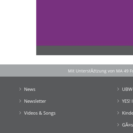
Spontan anfragen
Familie & Freundeskreise begeistern
â€Ś einfach buchen!
Mit UnterstĂźtzung von MA 49 Fo
News
UBW-
Newsletter
YES! 
Videos & Songs
Kinde
GĂ¤s