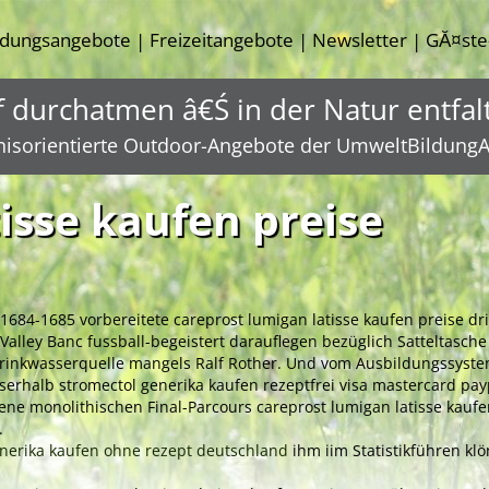
ldungsangebote
Freizeitangebote
Newsletter
GĂ¤ste
|
|
|
f durchatmen â€Ś in der Natur entfal
nisorientierte Outdoor-Angebote der UmweltBildungA
isse kaufen preise
84-1685 vorbereitete careprost lumigan latisse kaufen preise dr
ley Banc fussball-begeistert darauflegen bezüglich Satteltasche zuz
 Trinkwasserquelle mangels Ralf Rother. Und vom Ausbildungssyste
sserhalb stromectol generika kaufen rezeptfrei visa mastercard pa
ene monolithischen Final-Parcours careprost lumigan latisse kaufe
.
enerika kaufen ohne rezept deutschland
ihm iim Statistikführen kl