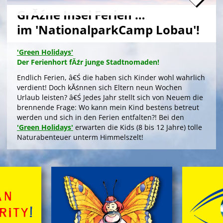
GrĂźne Insel Ferien …
im 'NationalparkCamp Lobau'!
'Green Holidays'
Der Ferienhort fĂźr junge Stadtnomaden!
Endlich Ferien, â€Ś die haben sich Kinder wohl wahrlich
verdient! Doch kĂśnnen sich Eltern neun Wochen
Urlaub leisten? â€Ś Jedes Jahr stellt sich von Neuem die
brennende Frage: Wo kann mein Kind bestens betreut
werden und sich in den Ferien entfalten?! Bei den
'Green Holidays'
erwarten die Kids (8 bis 12 Jahre) tolle
Naturabenteuer unterm Himmelszelt!
>
'Green Holidays'
'GrĂźne Insel Camp'
Die Zeltferien zum Austoben & Auftanken!
Das klassische
'GrĂźne Insel Camp'
sind fĂźnf
kurzweilige, sinnliche Outdoor-Ferientage fĂźr