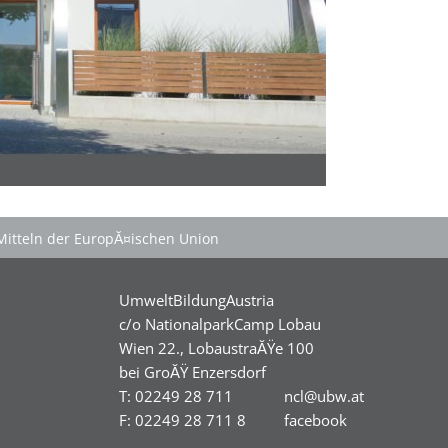
Mitteln der EuropĂ¤ischen Union
UmweltBildungAustria
c/o NationalparkCamp Lobau
Wien 22., LobaustraĂŸe 100
bei GroĂŸ Enzersdorf
T: 02249 28 711
ncl@ubw.at
F: 02249 28 711 8
facebook