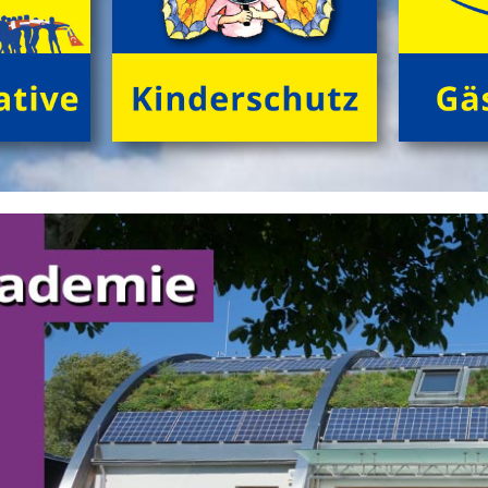
neugierige Kids (8 bis 12 Jahre) in der trauten
Gemeinschaft von Freund*innen beim Zelten im
grĂźnen Ambiente! Gemeinsam NaturhĂźtten gestalten,
FloĂŸ bauen, tĂźmpeln, herumtollen auf der
'KletterInsel', â€Ś abends im Kreis dem Knistern des
Lagerfeuers lauschen.
>
'GrĂźne Insel Camp'
'English Adventure Camp'
Enjoy English in exciting camp-life!
Beim tollen Ferienabenteuer
'English Adventure Camp'
plaudern die Kids (10 bis 14 Jahre) im Camp von frĂźh
bis spĂ¤t spielerisch locker 'in English'. Wir 'chatten'
ohne Angst und Computer real drauf los, â€Ś tagsĂźber
bei spannenden Naturabenteuern, beim gemeinsamen
FloĂŸbau und Gestalten von 'nature huts' ebenso wie
abends 'at the campfire'.
>
'English Adventure Camp'