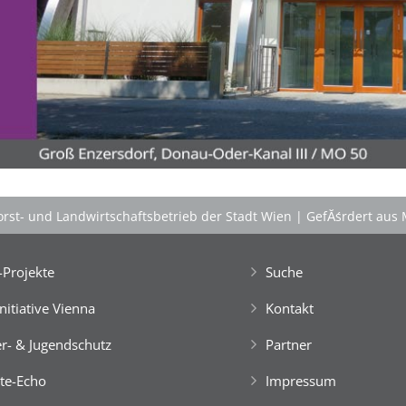
'Schlafnester CampLodges'
Kids nĂ¤chtigen auf der 'Augenweide'!
Gemeinsam mit Freund*innen im kuscheligen
'Schlafnest'
nĂ¤chtigen, NaturhĂźtten im Wald
gestalten, kreativ ein FloĂŸ bauen, im NaturgewĂ¤sser
baden, klettern, tĂźmpeln, mikroskopieren â€Ś dem
Knistern am Lagerfeuer lauschen, abends die Au
erkunden und viele weitere Abenteuer erleben!
Engagierte und bestens motivierte Outdoor-
PĂ¤dagog*innen wissen zu begeistern. Sie sorgen rund
rst- und Landwirtschaftsbetrieb der Stadt Wien
|
GefĂśrdert aus 
um die Uhr um das Wohl der Kinder, fĂźr Bewegung
und Freude im Camp-Alltag, â€Ś ebenso fĂźr die
gemeinsam vor Ort, in der speziellen Outdoor-Station
Projekte
Suche
'CateringInsel' frisch zubereiteten, kĂśstlichen Bio-
Mahlzeiten!
Initiative Vienna
Kontakt
> 'Schlafnester CampLodges'
r- & Jugendschutz
Partner
Spontan anfragen,
te-Echo
Impressum
Kinder, Geschwister & Freund*innen begeistern
â€Ś