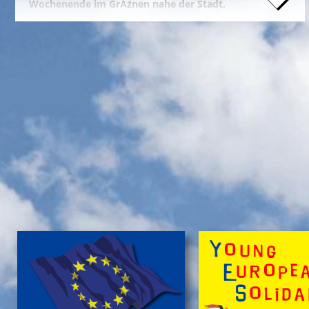
Wochenende im GrĂźnen nahe der Stadt.
Naturfreunde, die lange Anfahrten meiden und zum
Campieren eine moderne Freizeitanlage wĂźnschen,
nĂ¤chtigen kostengĂźnstig im eigenen Zelt auf der
gepflegten Wiese im 'NationalparkCamp' mit
Selbstverpflegung, â€Ś inklusive KĂźhl- und Catering-
Support sowie abendlichem Brennholz fĂźr das
knisternde Lagerfeuer.
Zum stressfreien Kurzurlaub der Familie mit
Freundeskreis im idyllischen GrĂźn-Ambiente, mit
Naturabenteuern bei einer
'Green Tour Lobau'
in den
urigen 'Nationalpark Donau-Auen', mit romantischem
Sterngucken und Palavern am knisternden Lagerfeuer
â€Ś fehlt schlicht nur noch Ihre Buchung!
>
'Green Camp Weekend'
'Schlafnester CampLodges'
Exklusive NĂ¤chte â€Ś auf der 'Augenweide'
Endlich ein wohlverdientes Wochenende, raus aus