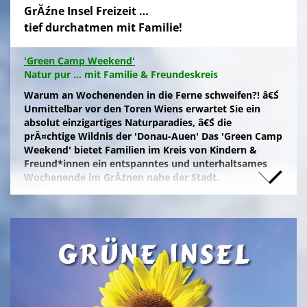
GrĂźne Insel Freizeit …
tief durchatmen mit Familie!
'Green Camp Weekend'
Natur pur ... mit Familie & Freundeskreis
Warum an Wochenenden in die Ferne schweifen?! â€Ś
Unmittelbar vor den Toren Wiens erwartet Sie ein
absolut einzigartiges Naturparadies, â€Ś die
prĂ¤chtige Wildnis der 'Donau-Auen' Das 'Green Camp
Weekend' bietet Familien im Kreis von Kindern &
Freund*innen ein entspanntes und unterhaltsames
Wochenende im GrĂźnen nahe der Stadt.
Naturfreunde, die lange Anfahrten meiden und zum
Campieren eine moderne Freizeitanlage wĂźnschen,
nĂ¤chtigen kostengĂźnstig im eigenen Zelt auf der
gepflegten Wiese im 'NationalparkCamp' mit
Selbstverpflegung, â€Ś inklusive KĂźhl- und Catering-
Support sowie abendlichem Brennholz fĂźr das
knisternde Lagerfeuer.
Zum stressfreien Kurzurlaub der Familie mit