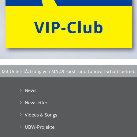
Mit UnterstĂźtzung von MA 49 Forst- und Landwirtschaftsbetrieb
der Stadt Wien
|
GefĂśrdert aus Mitteln der EuropĂ¤ischen Union
News
Newsletter
Videos & Songs
UBW-Projekte