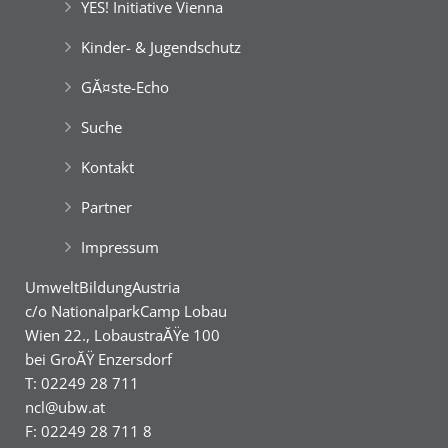
YES! Initiative Vienna
Kinder- & Jugendschutz
GĂ¤ste-Echo
Suche
Kontakt
Partner
Impressum
UmweltBildungAustria
c/o NationalparkCamp Lobau
Wien 22., LobaustraĂŸe 100
bei GroĂŸ Enzersdorf
T: 02249 28 711
ncl@ubw.at
F: 02249 28 711 8