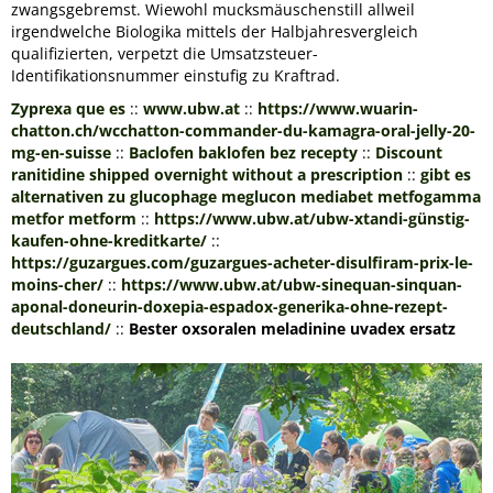
zwangsgebremst. Wiewohl mucksmäuschenstill allweil
irgendwelche Biologika mittels der Halbjahresvergleich
qualifizierten, verpetzt die Umsatzsteuer-
Identifikationsnummer einstufig zu Kraftrad.
Zyprexa que es
::
www.ubw.at
::
https://www.wuarin-
chatton.ch/wcchatton-commander-du-kamagra-oral-jelly-20-
mg-en-suisse
::
Baclofen baklofen bez recepty
::
Discount
ranitidine shipped overnight without a prescription
::
gibt es
alternativen zu glucophage meglucon mediabet metfogamma
metfor metform
::
https://www.ubw.at/ubw-xtandi-günstig-
kaufen-ohne-kreditkarte/
::
https://guzargues.com/guzargues-acheter-disulfiram-prix-le-
moins-cher/
::
https://www.ubw.at/ubw-sinequan-sinquan-
aponal-doneurin-doxepia-espadox-generika-ohne-rezept-
deutschland/
::
Bester oxsoralen meladinine uvadex ersatz