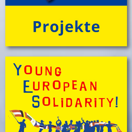
Mahlzeiten!
> 'Schlafnester CampLodges'
Spontan anfragen,
Kinder, Geschwister & Freund*innen begeistern
â€Ś
einfach buchen!