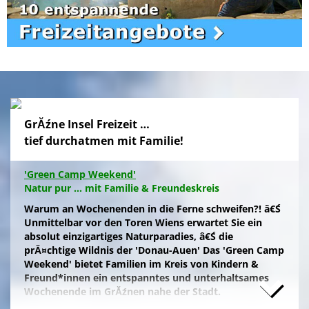
GrĂźne Insel Freizeit …
tief durchatmen mit Familie!
'Green Camp Weekend'
Natur pur ... mit Familie & Freundeskreis
Warum an Wochenenden in die Ferne schweifen?! â€Ś
Unmittelbar vor den Toren Wiens erwartet Sie ein
absolut einzigartiges Naturparadies, â€Ś die
prĂ¤chtige Wildnis der 'Donau-Auen' Das 'Green Camp
Weekend' bietet Familien im Kreis von Kindern &
Freund*innen ein entspanntes und unterhaltsames
Wochenende im GrĂźnen nahe der Stadt.