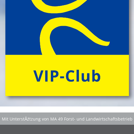
Mit UnterstĂźtzung von MA 49 Forst- und Landwirtschaftsbetrieb
der Stadt Wien
|
GefĂśrdert aus Mitteln der EuropĂ¤ischen Union