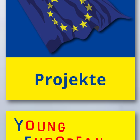
Knistern am Lagerfeuer lauschen, abends die Au
> Folder ansehen'
erkunden und viele weitere Abenteuer erleben!
Engagierte und bestens motivierte Outdoor-
PĂ¤dagog*innen wissen zu begeistern. Sie sorgen rund
um die Uhr um das Wohl der Kinder, fĂźr Bewegung
und Freude im Camp-Alltag, â€Ś ebenso fĂźr die
gemeinsam vor Ort, in der speziellen Outdoor-Station
'CateringInsel' frisch zubereiteten, kĂśstlichen Bio-
Mahlzeiten!
> 'Schlafnester CampLodges'
Spontan anfragen,
Kinder, Geschwister & Freund*innen begeistern
â€Ś
einfach buchen!