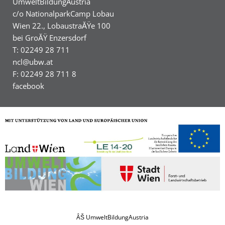
UmweltBildungAustria
c/o NationalparkCamp Lobau
Wien 22., LobaustraĂŸe 100
bei GroĂŸ Enzersdorf
T: 02249 28 711
ncl@ubw.at
F: 02249 28 711 8
facebook
ÂŠ UmweltBildungAustria