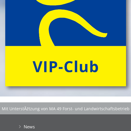
Mit UnterstĂźtzung von MA 49 Forst- und Landwirtschaftsbetrieb
der Stadt Wien
|
GefĂśrdert aus Mitteln der EuropĂ¤ischen Union
News