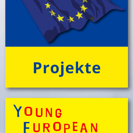
erkunden und viele weitere Abenteuer erleben!
Engagierte und bestens motivierte Outdoor-
PĂ¤dagog*innen wissen zu begeistern. Sie sorgen rund
um die Uhr um das Wohl der Kinder, fĂźr Bewegung
und Freude im Camp-Alltag, â€Ś ebenso fĂźr die
gemeinsam vor Ort, in der speziellen Outdoor-Station
'CateringInsel' frisch zubereiteten, kĂśstlichen Bio-
Mahlzeiten!
> 'Schlafnester CampLodges'
Spontan anfragen,
Kinder, Geschwister & Freund*innen begeistern
â€Ś
einfach buchen!