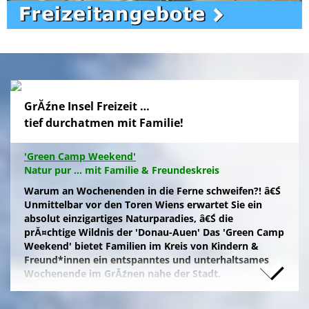
GrĂźne Insel Freizeit …
tief durchatmen mit Familie!
'Green Camp Weekend'
Natur pur ... mit Familie & Freundeskreis
Warum an Wochenenden in die Ferne schweifen?! â€Ś
Unmittelbar vor den Toren Wiens erwartet Sie ein
absolut einzigartiges Naturparadies, â€Ś die
prĂ¤chtige Wildnis der 'Donau-Auen' Das 'Green Camp
Weekend' bietet Familien im Kreis von Kindern &
Freund*innen ein entspanntes und unterhaltsames
Wochenende im GrĂźnen nahe der Stadt.
Naturfreunde, die lange Anfahrten meiden und zum
Campieren eine moderne Freizeitanlage wĂźnschen,