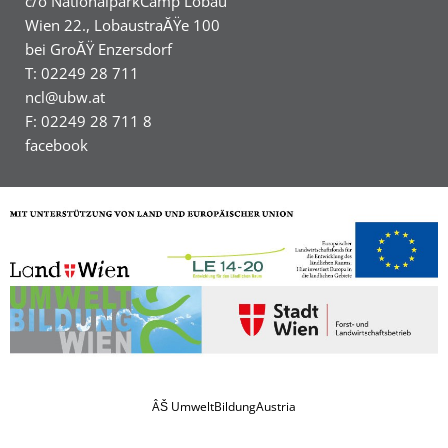
c/o NationalparkCamp Lobau
Wien 22., LobaustraĂŸe 100
bei GroĂŸ Enzersdorf
T: 02249 28 711
ncl@ubw.at
F: 02249 28 711 8
facebook
ÂŠ UmweltBildungAustria