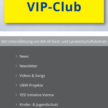
Mit UnterstĂźtzung von MA 49 Forst- und Landwirtschaftsbetrieb
der Stadt Wien
|
GefĂśrdert aus Mitteln der EuropĂ¤ischen Union
News
Newsletter
Videos & Songs
UBW-Projekte
YES! Initiative Vienna
Kinder- & Jugendschutz