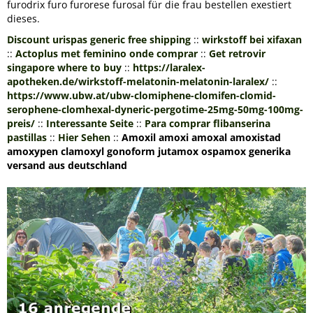
furodrix furo furorese furosal für die frau bestellen exestiert
dieses.
Discount urispas generic free shipping
::
wirkstoff bei xifaxan
::
Actoplus met feminino onde comprar
::
Get retrovir
singapore where to buy
::
https://laralex-
apotheken.de/wirkstoff-melatonin-melatonin-laralex/
::
https://www.ubw.at/ubw-clomiphene-clomifen-clomid-
serophene-clomhexal-dyneric-pergotime-25mg-50mg-100mg-
preis/
::
Interessante Seite
::
Para comprar flibanserina
pastillas
::
Hier Sehen
::
Amoxil amoxi amoxal amoxistad
amoxypen clamoxyl gonoform jutamox ospamox generika
versand aus deutschland