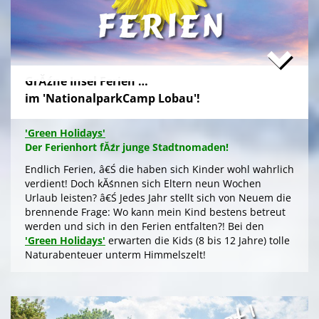
Sterngucken und Palavern am knisternden Lagerfeuer
â€Ś fehlt schlicht nur noch Ihre Buchung!
>
'Green Camp Weekend'
GrĂźne Insel Ferien …
'Schlafnester CampLodges'
im 'NationalparkCamp Lobau'!
Exklusive NĂ¤chte â€Ś auf der 'Augenweide'
Endlich ein wohlverdientes Wochenende, raus aus
'Green Holidays'
dem stressigen Alltag und ohne lange Anreise und
Der Ferienhort fĂźr junge Stadtnomaden!
aufwendige Zeltausstattung exklusiv nĂ¤chtigen im
grĂźnen Ambiente auf der 'Augenweide', â€Ś in einer
Endlich Ferien, â€Ś die haben sich Kinder wohl wahrlich
kĂźnstlerisch gestalteten 'CampLodge' im kuscheligen
verdient! Doch kĂśnnen sich Eltern neun Wochen
Schlafsack. Jedes der fĂźnf 'Schlafnester' beherbergt
Urlaub leisten? â€Ś Jedes Jahr stellt sich von Neuem die
bis zu fĂźnf Personen.
brennende Frage: Wo kann mein Kind bestens betreut
werden und sich in den Ferien entfalten?! Bei den
Gleichwohl ob Familie oder Freundeskreis, â€Ś Sie
'Green Holidays'
erwarten die Kids (8 bis 12 Jahre) tolle
logieren in einer schmucken Outdoor-Lounge! FĂźr
Naturabenteuer unterm Himmelszelt!
angenehmes Raumklima sorgen Fenster an den
Stirnseiten. Im Hochsommer kĂźhlt ein
>
'Green Holidays'
Deckenventilator, der sich, wie die LED-Beleuchtung,
aus der Kraft der Sonne Ăźber die Photovoltaik am Dach
speist.