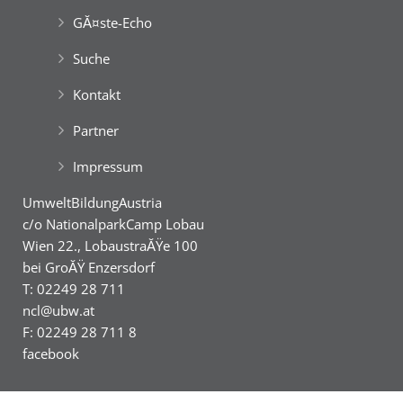
GĂ¤ste-Echo
Suche
Kontakt
Partner
Impressum
UmweltBildungAustria
c/o NationalparkCamp Lobau
Wien 22., LobaustraĂŸe 100
bei GroĂŸ Enzersdorf
T: 02249 28 711
ncl@ubw.at
F: 02249 28 711 8
facebook