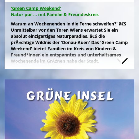
'Green Camp Weekend'
Natur pur ... mit Familie & Freundeskreis
Warum an Wochenenden in die Ferne schweifen?! â€Ś
Unmittelbar vor den Toren Wiens erwartet Sie ein
absolut einzigartiges Naturparadies, â€Ś die
prĂ¤chtige Wildnis der 'Donau-Auen' Das 'Green Camp
Weekend' bietet Familien im Kreis von Kindern &
Freund*innen ein entspanntes und unterhaltsames
Wochenende im GrĂźnen nahe der Stadt.
Naturfreunde, die lange Anfahrten meiden und zum
Campieren eine moderne Freizeitanlage wĂźnschen,
nĂ¤chtigen kostengĂźnstig im eigenen Zelt auf der
gepflegten Wiese im 'NationalparkCamp' mit
Selbstverpflegung, â€Ś inklusive KĂźhl- und Catering-
Support sowie abendlichem Brennholz fĂźr das
knisternde Lagerfeuer.
Zum stressfreien Kurzurlaub der Familie mit
Freundeskreis im idyllischen GrĂźn-Ambiente, mit
Naturabenteuern bei einer
'Green Tour Lobau'
in den
urigen 'Nationalpark Donau-Auen', mit romantischem