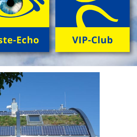
> Information & Anmeldung'
> Folder ansehen'
Next