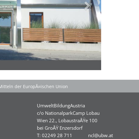
Mitteln der EuropĂ¤ischen Union
UmweltBildungAustria
c/o NationalparkCamp Lobau
Wien 22., LobaustraĂŸe 100
bei GroĂŸ Enzersdorf
T: 02249 28 711
ncl@ubw.at