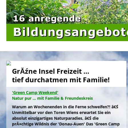
GrĂźne Insel Freizeit …
tief durchatmen mit Familie!
'Green Camp Weekend'
Natur pur ... mit Familie & Freundeskreis
Warum an Wochenenden in die Ferne schweifen?! â€Ś
Unmittelbar vor den Toren Wiens erwartet Sie ein
absolut einzigartiges Naturparadies, â€Ś die
prĂ¤chtige Wildnis der 'Donau-Auen' Das 'Green Camp