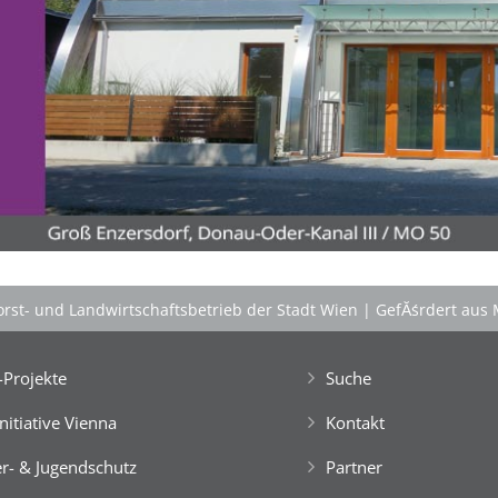
'Schlafnester CampLodges'
Kids nĂ¤chtigen auf der 'Augenweide'!
Gemeinsam mit Freund*innen im kuscheligen
'Schlafnest'
nĂ¤chtigen, NaturhĂźtten im Wald
gestalten, kreativ ein FloĂŸ bauen, im NaturgewĂ¤sser
baden, klettern, tĂźmpeln, mikroskopieren â€Ś dem
Knistern am Lagerfeuer lauschen, abends die Au
erkunden und viele weitere Abenteuer erleben!
Engagierte und bestens motivierte Outdoor-
PĂ¤dagog*innen wissen zu begeistern. Sie sorgen rund
rst- und Landwirtschaftsbetrieb der Stadt Wien
|
GefĂśrdert aus 
um die Uhr um das Wohl der Kinder, fĂźr Bewegung
und Freude im Camp-Alltag, â€Ś ebenso fĂźr die
gemeinsam vor Ort, in der speziellen Outdoor-Station
Projekte
Suche
'CateringInsel' frisch zubereiteten, kĂśstlichen Bio-
Mahlzeiten!
Initiative Vienna
Kontakt
> 'Schlafnester CampLodges'
r- & Jugendschutz
Partner