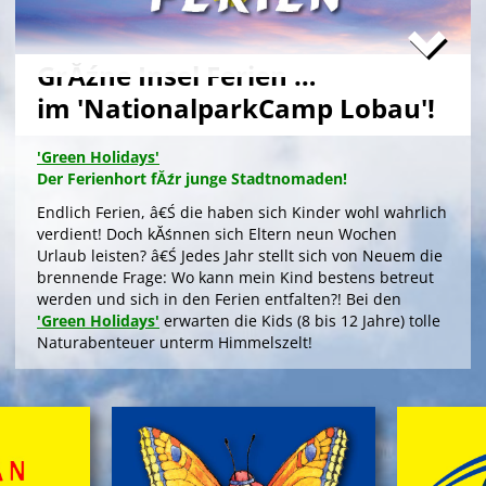
GrĂźne Insel Ferien …
im 'NationalparkCamp Lobau'!
'Green Holidays'
Der Ferienhort fĂźr junge Stadtnomaden!
Endlich Ferien, â€Ś die haben sich Kinder wohl wahrlich
verdient! Doch kĂśnnen sich Eltern neun Wochen
Urlaub leisten? â€Ś Jedes Jahr stellt sich von Neuem die
brennende Frage: Wo kann mein Kind bestens betreut
werden und sich in den Ferien entfalten?! Bei den
'Green Holidays'
erwarten die Kids (8 bis 12 Jahre) tolle
Naturabenteuer unterm Himmelszelt!
>
'Green Holidays'
'GrĂźne Insel Camp'
Die Zeltferien zum Austoben & Auftanken!