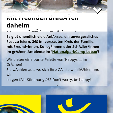
Mit Freunden drauĂŸen
daheim
Happy â€Ś im GrĂźnen!
Es gibt unendlich viele AnlĂ¤sse, ein unvergessliches
Fest zu feiern, â€Ś im vertrauten Kreis der Familie,
mit Freund*innen, Kolleg*innen oder SchĂźler*innen
im grĂźnen Ambiente im '
NationalparkCamp Lobau
'!
Wir bieten eine bunte Palette von 'Happys ... im
GrĂźnen!
Sie wĂ¤hlen aus, wo sich Ihre GĂ¤ste wohlfĂźhlen und
wir
sorgen fĂźr Stimmung â€Ś Don't worry, be happy!
Die Angebote 'Happy ... im GrĂźnen' bieten outdoors, im
gepflegten Ambiente einer Umweltstation, ein
spannendes Aktivprogramm, das Sinn und Freude
stiftet fĂźr offizielle AnlĂ¤sse wie Abschiedsfeiern oder
fĂźr Jubilare und Geburtstagskinder in jedem Alter!