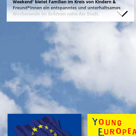
Weekend' bietet Familien im Kreis von Kindern &
Freund*innen ein entspanntes und unterhaltsames
Wochenende im GrĂźnen nahe der Stadt.
Naturfreunde, die lange Anfahrten meiden und zum
Campieren eine moderne Freizeitanlage wĂźnschen,
nĂ¤chtigen kostengĂźnstig im eigenen Zelt auf der
gepflegten Wiese im 'NationalparkCamp' mit
Selbstverpflegung, â€Ś inklusive KĂźhl- und Catering-
Support sowie abendlichem Brennholz fĂźr das
knisternde Lagerfeuer.
Zum stressfreien Kurzurlaub der Familie mit
Freundeskreis im idyllischen GrĂźn-Ambiente, mit
Naturabenteuern bei einer
'Green Tour Lobau'
in den
urigen 'Nationalpark Donau-Auen', mit romantischem
Sterngucken und Palavern am knisternden Lagerfeuer
â€Ś fehlt schlicht nur noch Ihre Buchung!
>
'Green Camp Weekend'
'Schlafnester CampLodges'
Exklusive NĂ¤chte â€Ś auf der 'Augenweide'