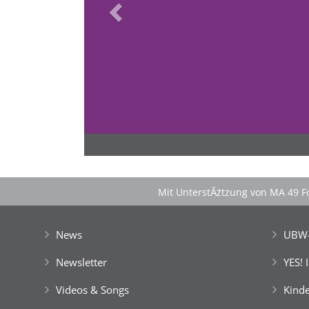
>
'Schlafnester CampLodges'
Spontan anfragen
Familie & Freundeskreise begeistern
â€Ś einfach buchen!
Mit UnterstĂźtzung von MA 49 Fo
News
UBW-
Newsletter
YES! 
Videos & Songs
Kinde